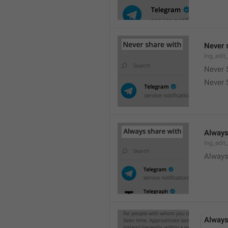
Never 
lng_edit
Never 
Never 
Always
lng_edit
Always
Always