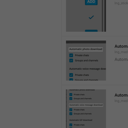
lng_stic
Automa
lng_med
Automa
Automa
lng_med