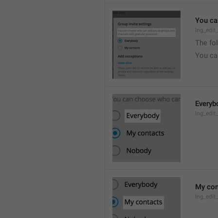
You ca
lng_edit
The fo
You ca
Everyb
lng_edit
My con
lng_edit