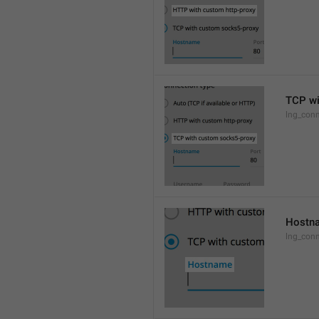
TCP wi
lng_conn
Hostn
lng_con