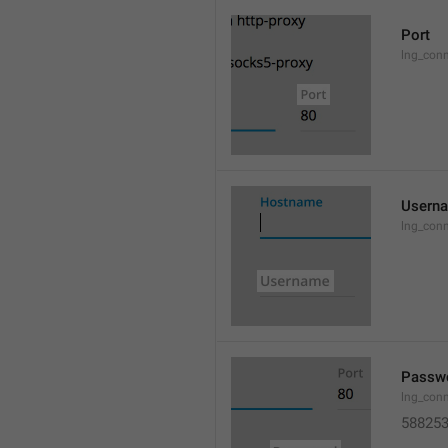
Port
lng_conn
Usern
lng_conn
Passw
lng_con
58825