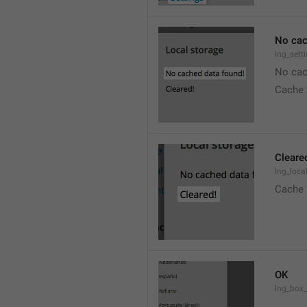
No cac
lng_sett
No cac
Cache 
Cleare
lng_loca
Cache 
OK
lng_box