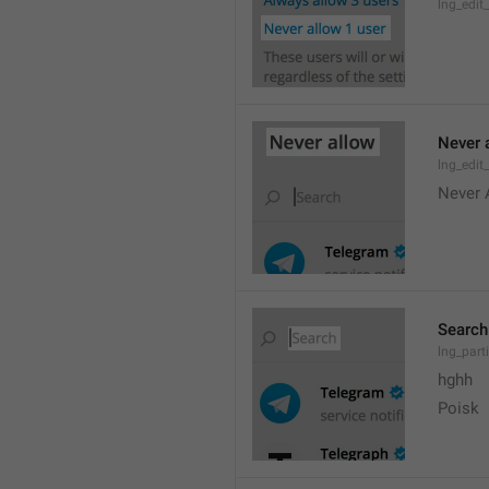
lng_edit
Never 
lng_edit_
Never 
Search
lng_parti
hghh
Poisk