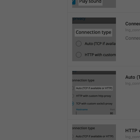
Connec
lng_con
Connec
Auto (
lng_conn
HTTP w
lng_conn