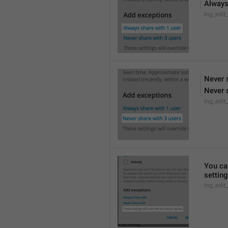
Always
lng_edit
Never 
Never 
lng_edit
You can
settin
lng_edit