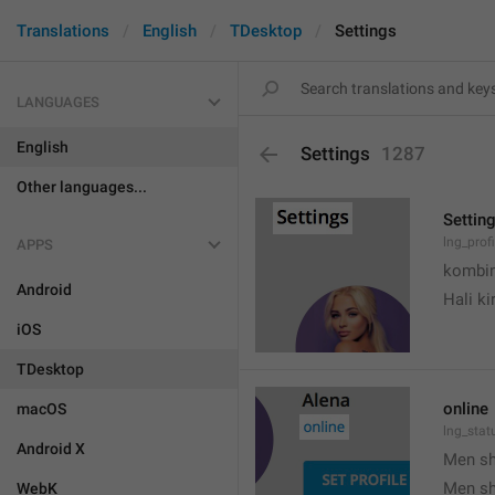
Translations
English
TDesktop
Settings
LANGUAGES
English
Settings
1287
Other languages...
Settin
lng_prof
APPS
kombin
Android
Hali k
iOS
TDesktop
online
macOS
lng_stat
Android X
Men s
Men s
WebK