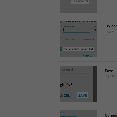
Try co
lng_conn
Save
lng_con
Connec