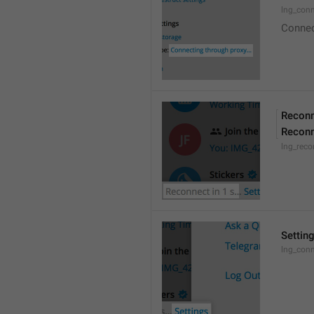
lng_conn
Connect
Reconn
Reconn
lng_reco
Settin
lng_conn