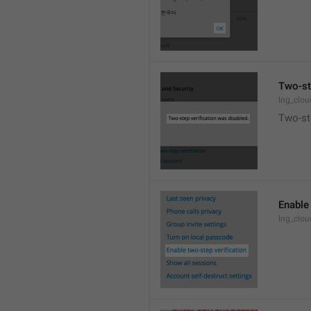
Two-st
lng_clo
Two-ste
Enable 
lng_clo