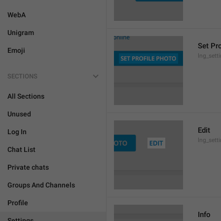
WebA
Unigram
Set Pr
Emoji
lng_sett
SECTIONS
All Sections
Unused
Edit
Log In
lng_sett
Chat List
Private chats
Groups And Channels
Profile
Info
Settings