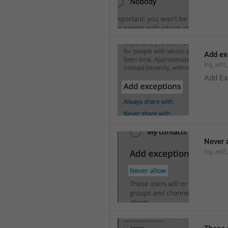
Add ex
lng_edit
Add Ex
Never 
lng_edit