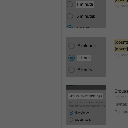
{count
lng_pas
{count
{count
lng_pas
Groups
lng_edit
Invites
Groups