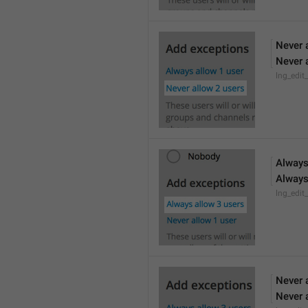
Never 
Never 
lng_edit
Always
Always
lng_edit
Never 
Never 