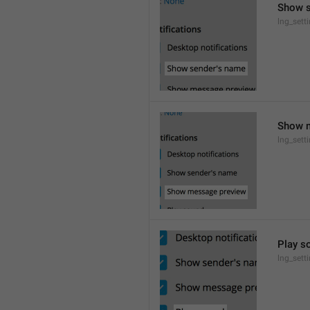
Show 
lng_set
Show 
lng_sett
Play s
lng_sett