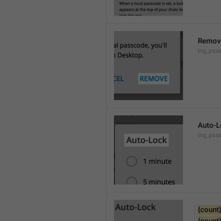
Remov
lng_pas
Auto-L
lng_pas
{count