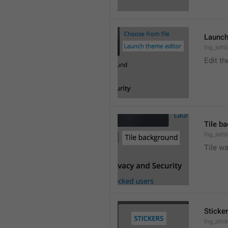
Launch
lng_sett
Edit t
Tile b
lng_sett
Tile wa
Sticke
lng_stic