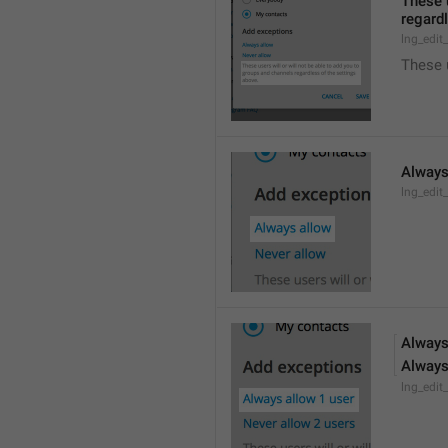
These u
regardl
lng_edit
These 
Always
lng_edit
Always
Always
lng_edit