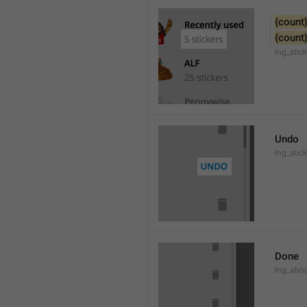
{count
{count
lng_stic
Undo
lng_stic
Done
lng_abo