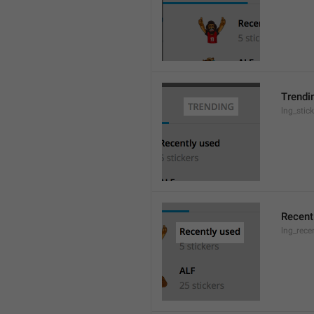
Trendi
lng_stic
Recent
lng_rece