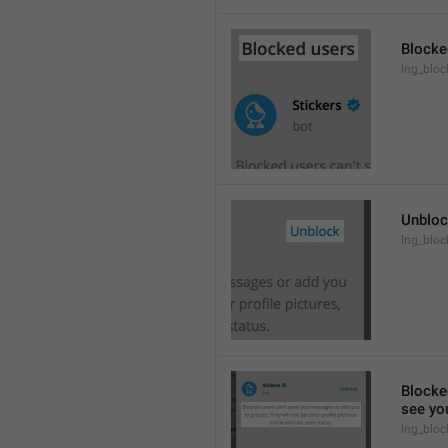
Blocke
lng_block
Unblo
lng_bloc
Blocke
see you
lng_bloc