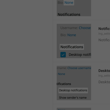
Notifi
lng_sett
Notific
Deskto
lng_sett
Deskto