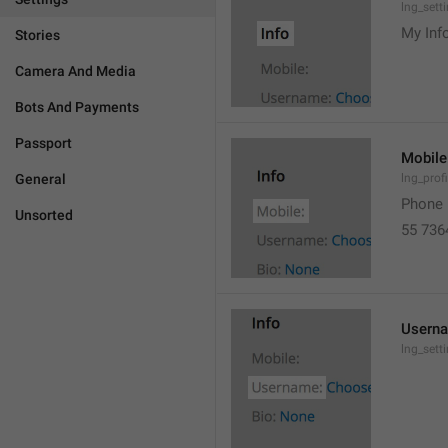
lng_sett
My Inf
Stories
Camera And Media
Bots And Payments
Passport
Mobile
General
lng_prof
Phone 
Unsorted
55 736
Usern
lng_set