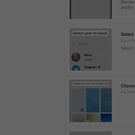
Blocke
profile
Select 
lng_bloc
Select
Choose
lng_bac