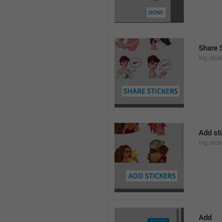
Share 
lng_stic
Add st
lng_stic
Add