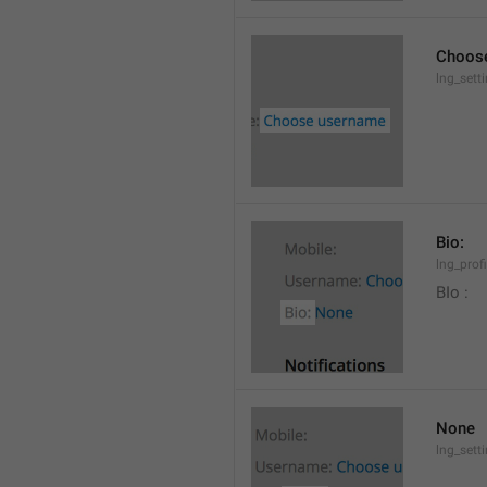
Choos
lng_set
Bio:
lng_profi
BIo : 
None
lng_sett