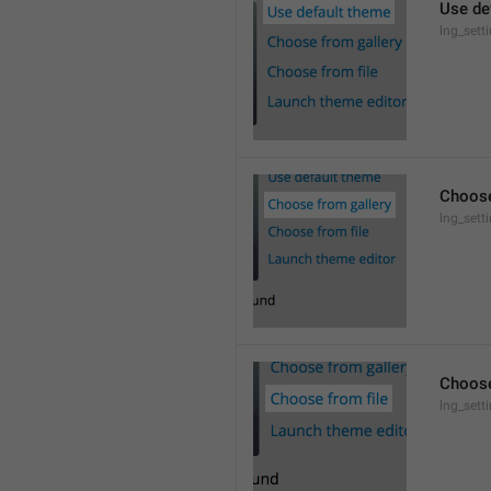
Use de
lng_sett
Choose
lng_sett
Choose
lng_sett