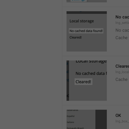
No cac
lng_sett
No cac
Cache 
Cleare
lng_loca
Cache 
OK
lng_box