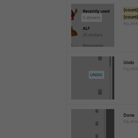
{count
{count
lng_stic
Undo
lng_stic
Done
lng_abo