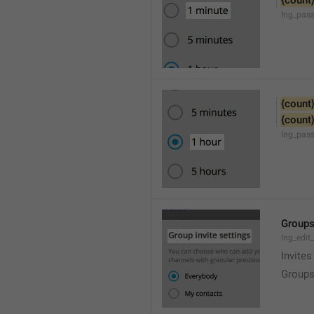
{count
lng_pas
{count
{count
lng_pas
Groups
lng_edit
Invites
Groups