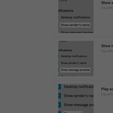
Show 
lng_set
Show 
lng_sett
Play s
lng_sett