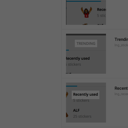
Trendi
lng_stic
Recent
lng_rece