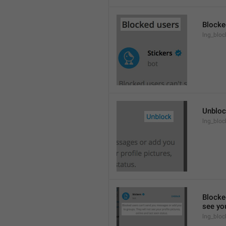
Blocke
lng_block
Unblo
lng_bloc
Blocke
see you
lng_bloc