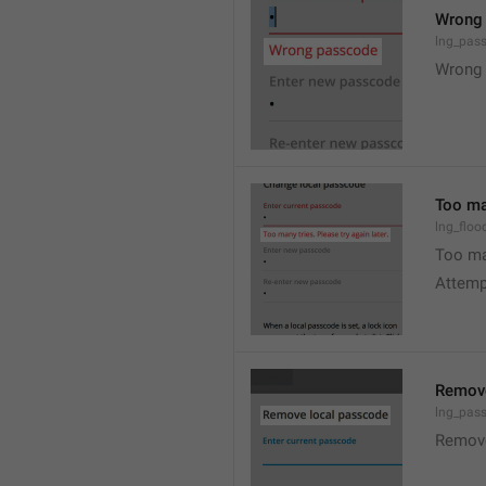
Wrong
lng_pas
Wrong 
Too man
lng_floo
Too man
Attempt
Remove
lng_pas
Remov