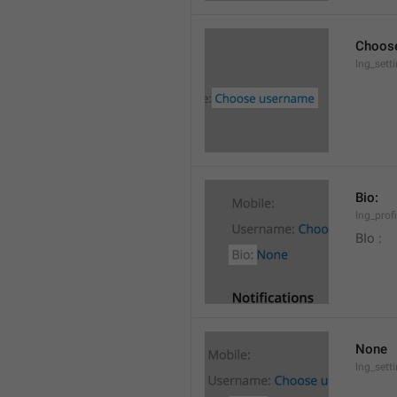
Choos
lng_set
Bio:
lng_profi
BIo : 
None
lng_sett