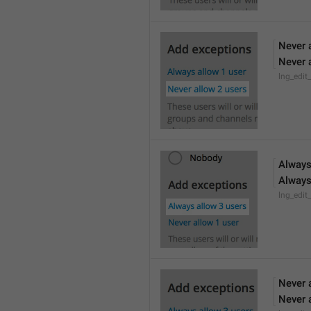
Never 
Never 
lng_edit
Always
Always
lng_edit
Never 
Never 