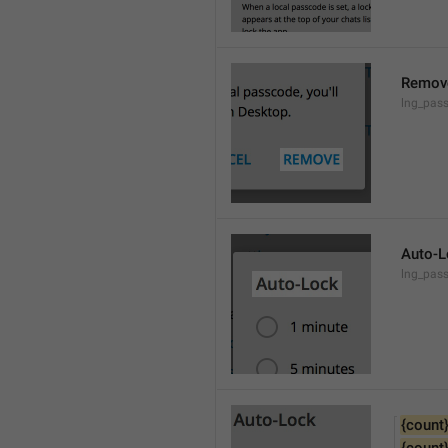
Remov
lng_pas
Auto-L
lng_pas
{count