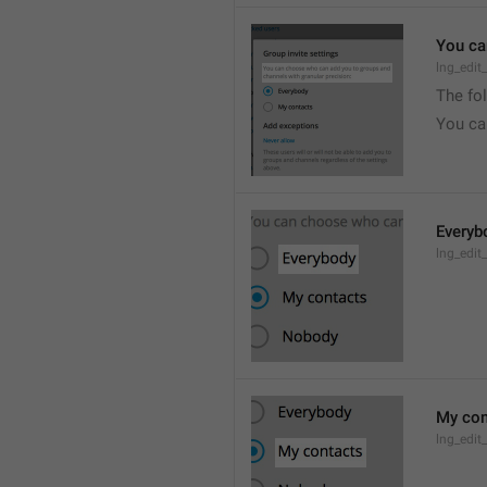
You ca
lng_edit
The fo
You ca
Everyb
lng_edit
My con
lng_edit