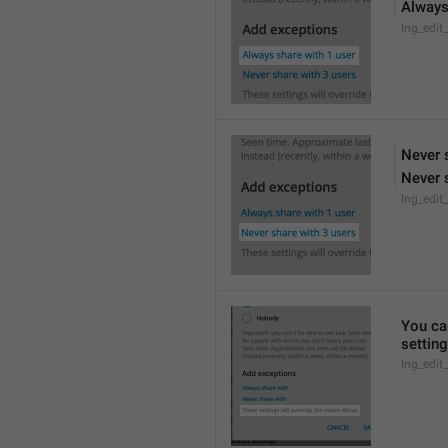
Always
lng_edit
Never 
Never 
lng_edit
You can
settin
lng_edit