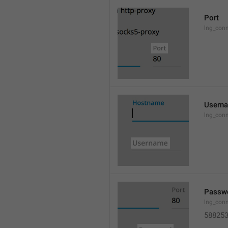
Port
lng_conn
Usern
lng_conn
Passw
lng_con
58825