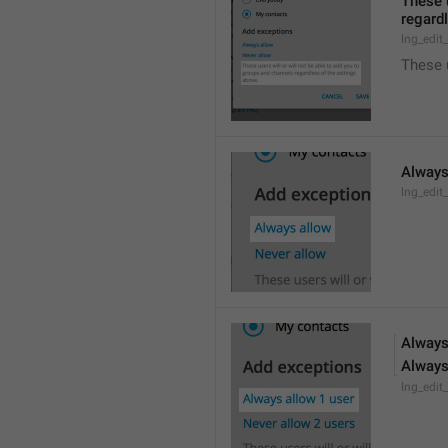
These u
regardl
lng_edit
These 
Always
lng_edit
Always
Always
lng_edit