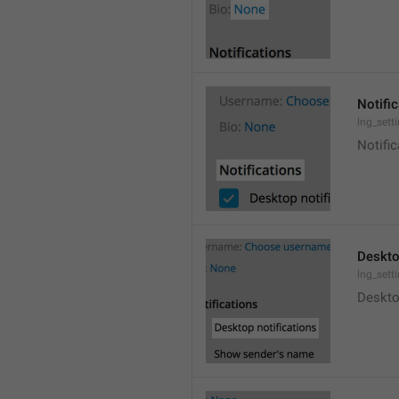
Notifi
lng_sett
Notific
Deskto
lng_sett
Deskto