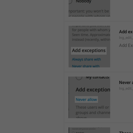
Add ex
lng_edit
Add Ex
Never 
lng_edit