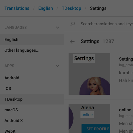
Translations
English
TDesktop
Settings
LANGUAGES
English
Settings
1287
Other languages...
Settin
lng_prof
APPS
kombin
Android
Hali k
iOS
TDesktop
online
macOS
lng_stat
Android X
Men s
Men s
WebK