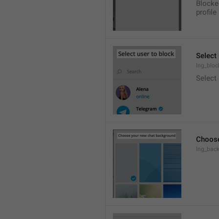
Blocke
profile
Select 
lng_bloc
Select
Choose
lng_bac