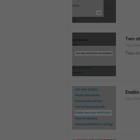
Two-st
lng_clo
Two-ste
Enable 
lng_clo