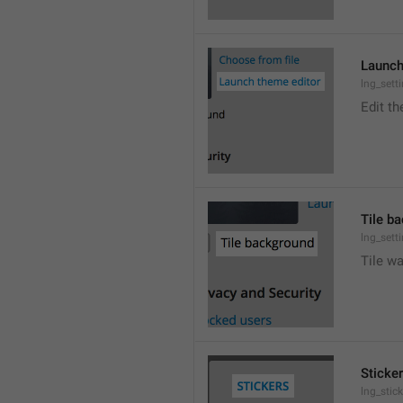
Launch
lng_sett
Edit t
Tile b
lng_sett
Tile wa
Sticke
lng_stic