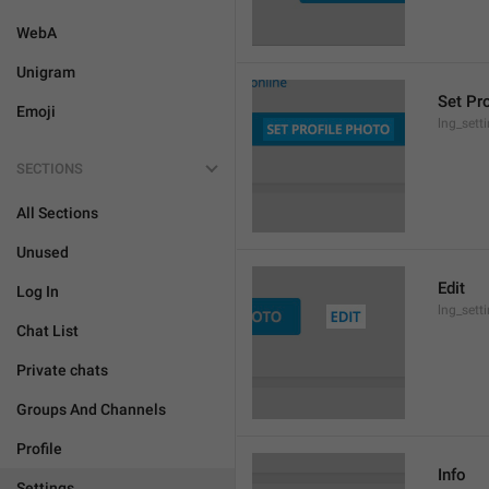
WebA
Unigram
Set Pr
Emoji
lng_sett
SECTIONS
All Sections
Unused
Edit
Log In
lng_sett
Chat List
Private chats
Groups And Channels
Profile
Info
Settings