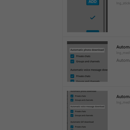
lng_stic
Automa
lng_med
Automa
Automa
lng_med