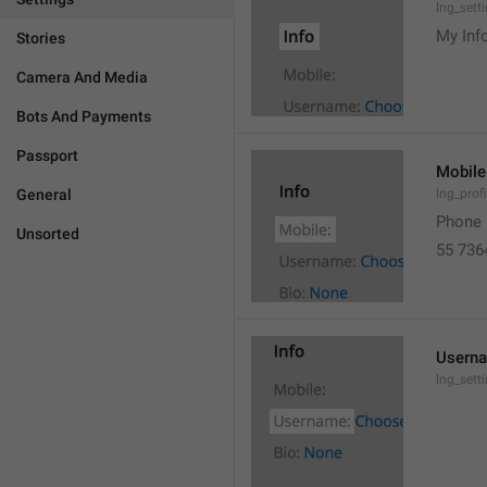
lng_sett
My Inf
Stories
Camera And Media
Bots And Payments
Passport
Mobile
General
lng_prof
Phone 
Unsorted
55 736
Usern
lng_set