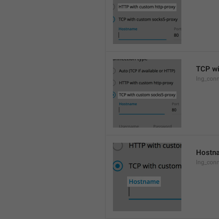
TCP wi
lng_conn
Hostn
lng_con