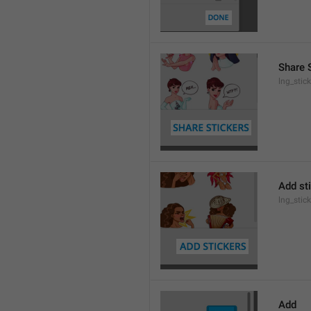
Share 
lng_stic
Add st
lng_stic
Add