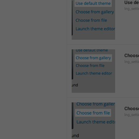
Use de
lng_sett
Choose
lng_sett
Choose
lng_sett