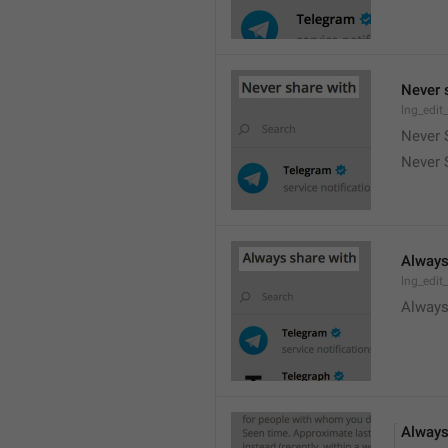
Never 
lng_edit
Never 
Never 
Always
lng_edit
Always
Always