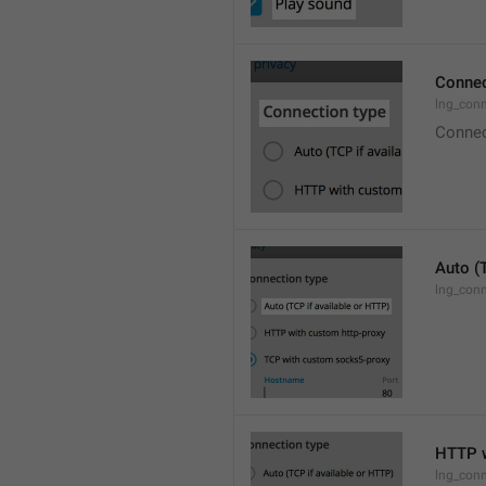
Connec
lng_con
Connec
Auto (
lng_conn
HTTP w
lng_conn