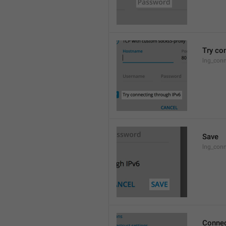
Try co
lng_conn
Save
lng_con
Connec