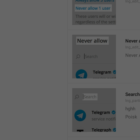
lng_edit
Never 
lng_edit_
Never 
Search
lng_parti
hghh
Poisk