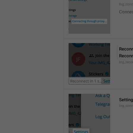
lng_conn
Connect
Reconn
Reconn
lng_reco
Settin
lng_conn