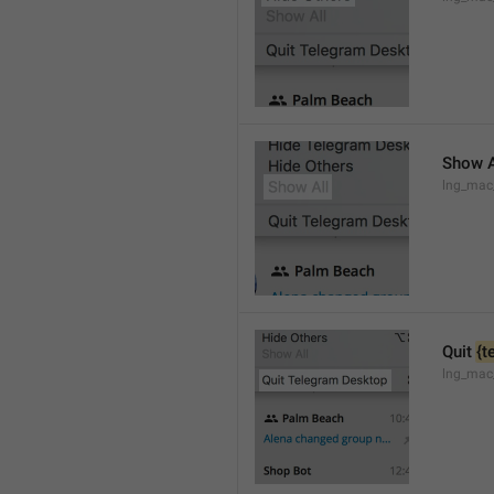
Show A
lng_mac
Quit 
{t
lng_mac