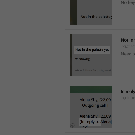
No key
Not in 
lng_the
Need t
In repl
lng_in_r