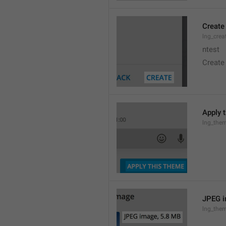
Create
lng_crea
ntest
Create
Apply 
lng_the
JPEG i
lng_them