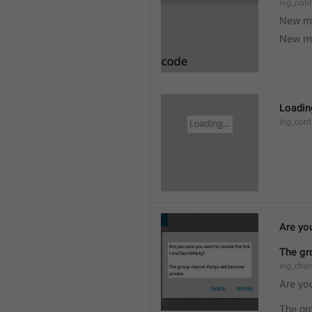
lng_noti
New m
New m
Loading
lng_cont
Are you
The gr
lng_cha
Are you
The gr