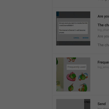
Are you
The ch
lng_cha
Are you
The ch
Freque
lng_emoj
Send
lng_shar