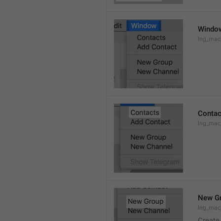
Windo
lng_ma
Contac
lng_mac
New G
lng_mac
Create