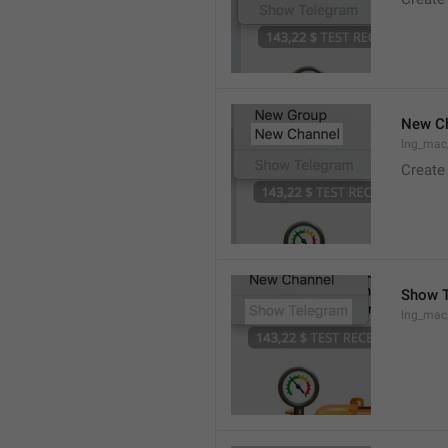
New C
lng_mac
Create
Show 
lng_ma