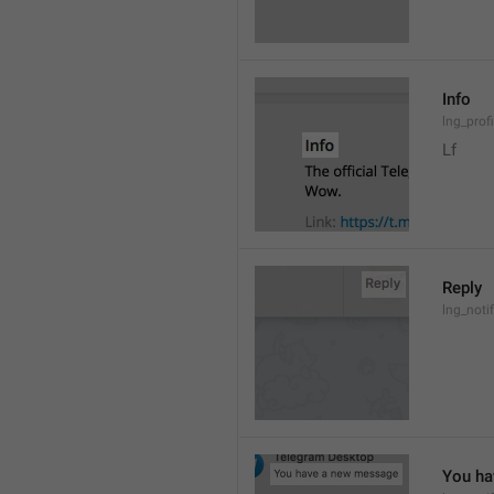
Info
lng_prof
Lf
Reply
lng_noti
You ha