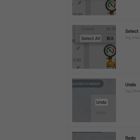
Select 
lng_mac
Undo
lng_lin
Redo