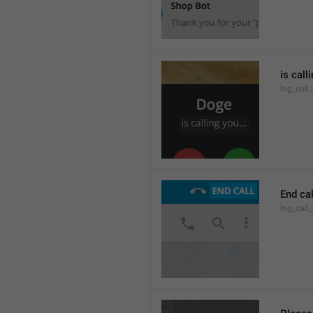
is call
lng_call
End cal
lng_call