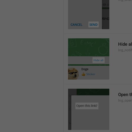
Hide al
lng_notif
Open th
lng_open