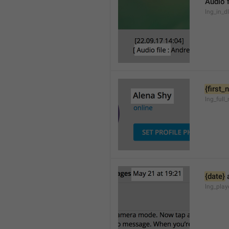
Audio f
lng_in_d
{first
lng_full
{date}
 
lng_pla