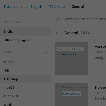
Translations
English
TDesktop
General
LANGUAGES
English
General
2014
Other languages...
Your ch
lng_no_
APPS
Ahalya
Android
iOS
TDesktop
New co
macOS
lng_add
Android X
New f
WebK