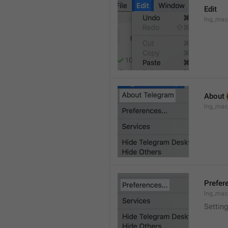
Edit
lng_mac
About 
lng_mac
Prefere
lng_mac
Setting