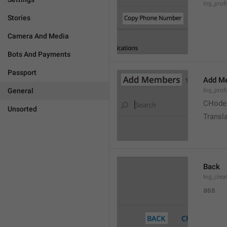
lng_prof
Stories
Camera And Media
Bots And Payments
Passport
Add M
General
lng_prof
CHode
Unsorted
Transla
Back
lng_crea
ass