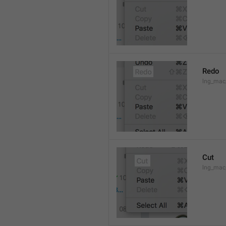
Redo
lng_mac
Cut
lng_mac