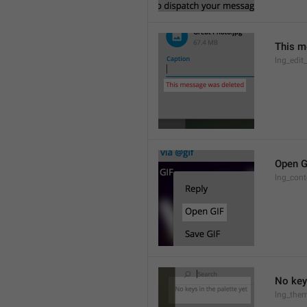
This m
lng_edit
Open G
lng_cont
No keys
lng_them