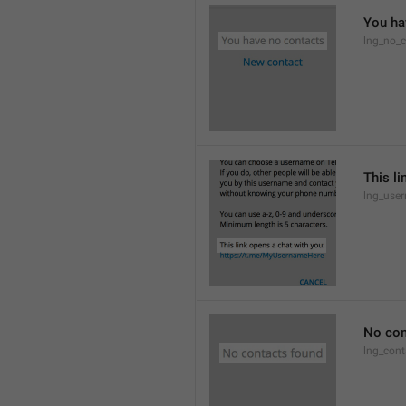
You ha
lng_no_c
This li
lng_use
No con
lng_cont