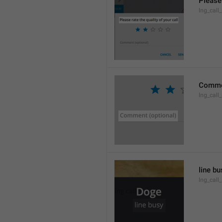
Please 
lng_call_
Commen
lng_cal
line bu
lng_call