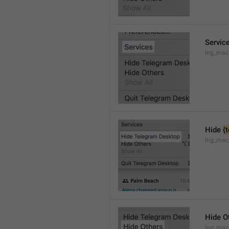
Servic
lng_mac
Hide 
{
lng_mac
Hide O
lng_mac