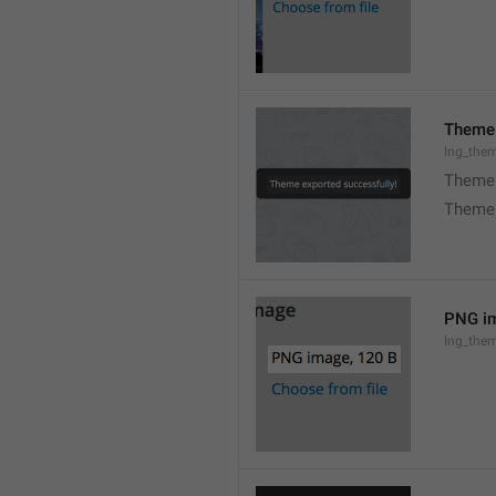
Theme 
lng_the
Theme 
Theme 
PNG im
lng_the