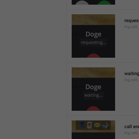
request
lng_call
waiting
lng_call
call e
lng_call