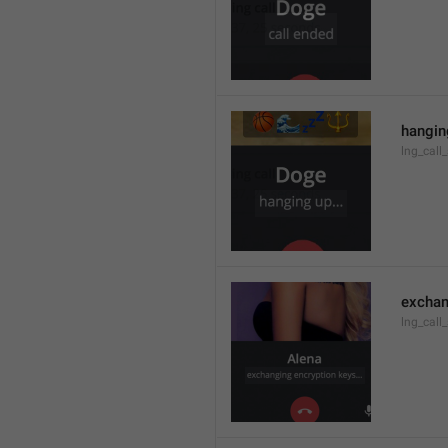
hanging
lng_call
exchan
lng_call