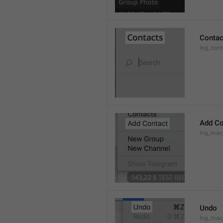
Contac
lng_cont
Add Co
lng_mac
Undo
lng_ma