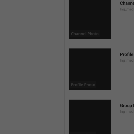
Channe
lng_med
Profil
lng_medi
Group 
lng_med