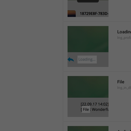
Loading
lng_prof
File
lng_in_dl