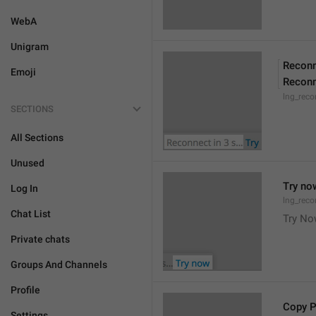
WebA
Unigram
Reconn
Emoji
Reconn
lng_reco
SECTIONS
All Sections
Unused
Try no
Log In
lng_reco
Chat List
Try N
Private chats
Groups And Channels
Profile
Copy 
Settings