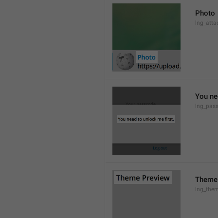
Photo
lng_atta
You ne
lng_pas
Theme
lng_them