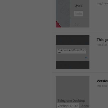
lng_lin
This g
lng_sha
Versio
lng_sett