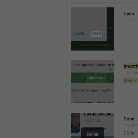
Open
lng_open
{month
lng_mon
{day}
{
Done!
lng_sha
Done