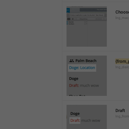
Choose
lng_mac
{from_
lng_dial
Draft
lng_from