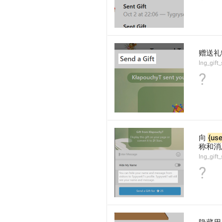
赠送礼
lng_gift_
?
向 
{use
称和消
lng_gif
?