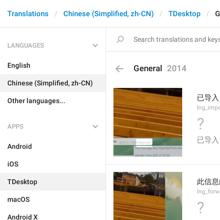
Translations
Chinese (Simplified, zh-CN)
TDesktop
G
LANGUAGES
English
General
2014
Chinese (Simplified, zh-CN)
已导入
Other languages...
lng_imp
?
APPS
已导入
Android
iOS
此信息
TDesktop
lng_for
macOS
?
Android X