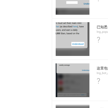
已知悉
lng_popu
?
这里包
lng_bot
?