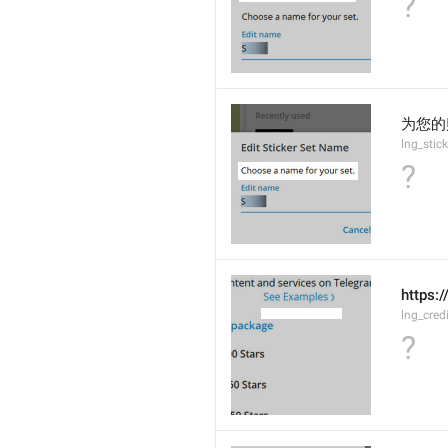
?
为您的
lng_stic
?
https:
lng_cred
?