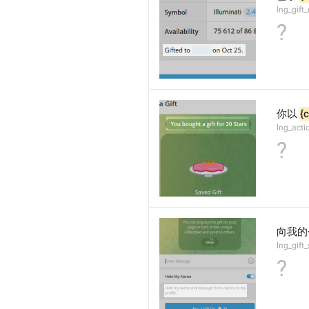
lng_gift
?
你以 
{
lng_acti
?
向我的
lng_gif
?