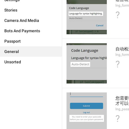
lng_for
Stories
?
Camera And Media
Bots And Payments
Passport
自动检
General
lng_form
?
Unsorted
您需要
才可以
lng_pas
?