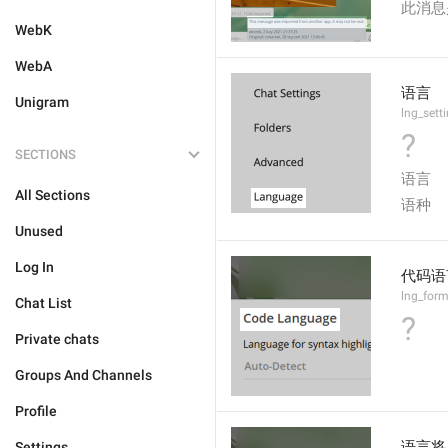
此消息
WebK
WebA
语言
Unigram
lng_sett
?
SECTIONS
语言
All Sections
语种
Unused
Log In
代码语
lng_form
Chat List
?
Private chats
Groups And Channels
Profile
语言将
Settings