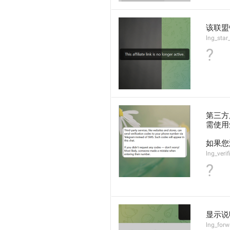
该联盟
lng_star
?
第三方
需使用
如果您
lng_veri
?
显示说
lng_for