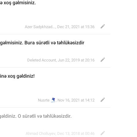
ə xoş gəlmisiniz.
Azer Sadykhzadeh
,
Dec 21, 2021 at 15:36
lmisiniz. Bura sürətli və təhlükəsizdir
Deleted Account
,
Jun 22, 2019 at 20:16
nə xoş gəldiniz!
🪁
Nusrte
,
Nov 16, 2021 at 14:12
diniz. O sürətli və təhlükəsizdir.
Ahmad Cholluyev
,
Dec 13, 2018 at 00:46