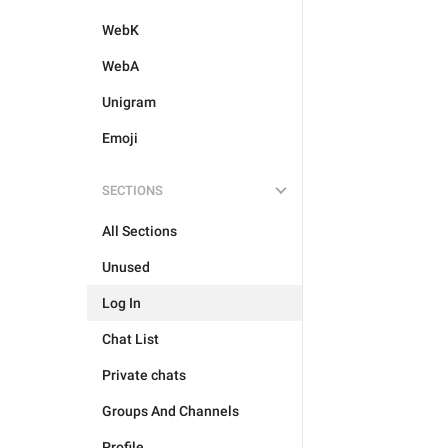
WebK
WebA
Unigram
Emoji
SECTIONS
All Sections
Unused
Log In
Chat List
Private chats
Groups And Channels
Profile