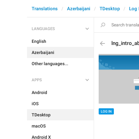
Translations
Azerbaijani
TDesktop
Log 
LANGUAGES
English
lng_intro_a
Azerbaijani
Other languages...
APPS
Android
iOS
LOG IN
TDesktop
macOS
Android X