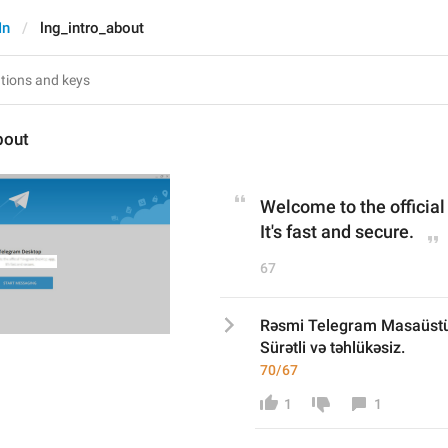
In
lng_intro_about
bout
Welcome to the officia
It's fast and secure.
67
Rəsmi Telegram Masaüstü t
Sürətli və təhlükəsiz.
70/67
1
1