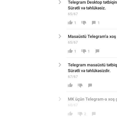
Telegram Desktop tətbiqin
Sürətli və təhlükəsiz.
65/67
1
1
Masaüstü Telegram'a xoş gə
65/67
1
1
Telegram masaüstü tətbiqi
Sürətli və təhlükəsizdir.
67/67
MK üçün Telegram-a xoş gəl
60/67
2