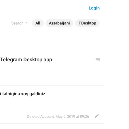
Login
Search in:
All
Azerbaijani
TDesktop
l Telegram Desktop app.
ətbiqinə xoş gəldiniz.
Deleted Account
,
May 6, 2019 at 09:26