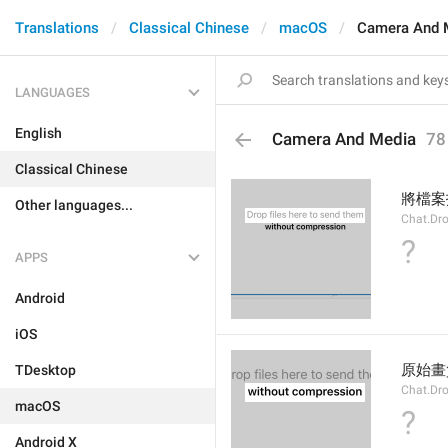
Translations
Classical Chinese
macOS
Camera And 
LANGUAGES
English
Camera And Media
78
Classical Chinese
將檔案
Other languages...
Chat.Dro
?
APPS
Android
iOS
原始畫
TDesktop
Chat.Dr
macOS
?
Android X