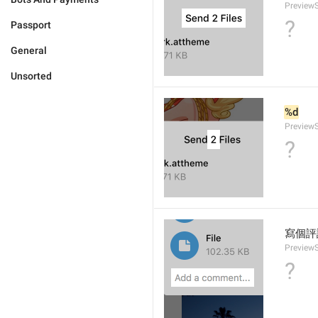
PreviewS
?
Passport
General
Unsorted
%d
PreviewS
?
寫個評
Preview
?