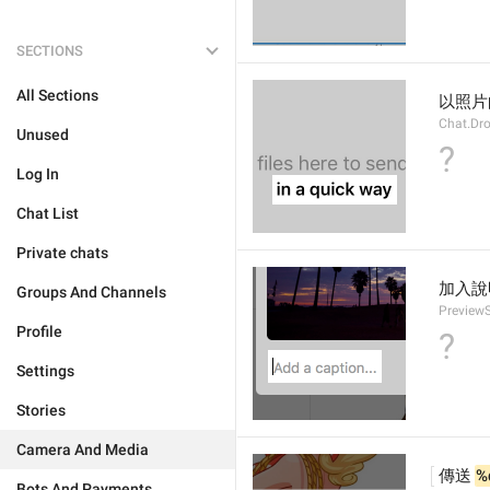
SECTIONS
All Sections
以照片
Chat.Dr
Unused
?
Log In
Chat List
Private chats
加入說
Groups And Channels
PreviewS
Profile
?
Settings
Stories
Camera And Media
傳送 
%
Bots And Payments