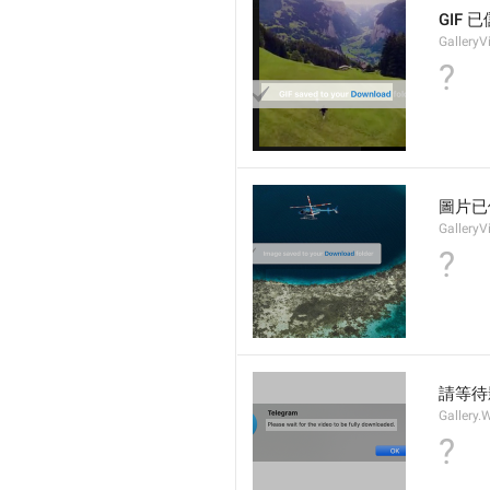
GIF 
GalleryV
?
圖片已
GalleryV
?
請等待
Gallery
?