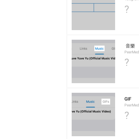
?
 音樂
PeerMed
?
GIF
PeerMedi
?