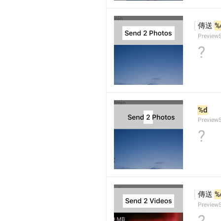
傳送 
%
Preview
?
%d
Preview
?
傳送 
%
Preview