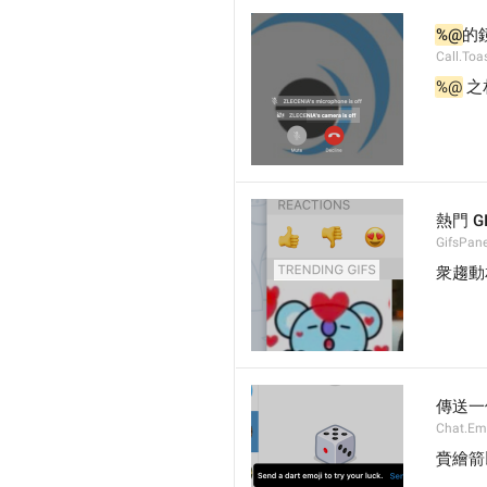
%@
的
Call.Toa
%@
 
熱門 GI
GifsPan
衆趨動
傳送一
Chat.Emo
賫繪箭