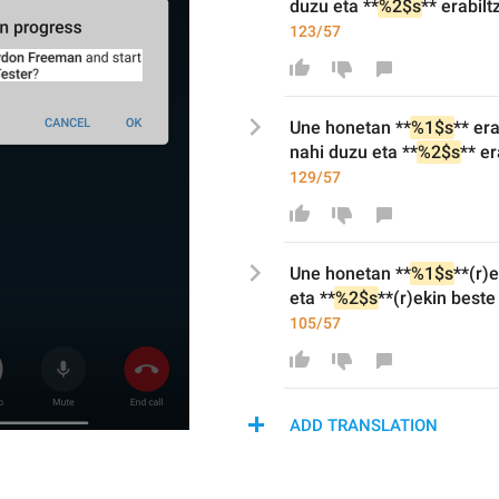
duzu et
a **
%2$s
**
 erabilt
123/57
Une honetan **
%1$s
** er
nahi duzu et
a **
%2$s
**
 er
129/57
Une honetan **
%1$s
**
(r)
et
a **
%2$s
**(r)ekin beste
105/57
ADD TRANSLATION