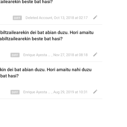
zailear
ekin beste bat hasi?
Deleted Account
,
Oct 13, 2018 at 02:17
abiltzailearekin dei bat abian duzu. Hori amaitu 
abiltzailear
ekin beste bat hasi?
Enrique Ayesta Perojo
,
Nov 27, 2018 at 08:18
ekin d
ei bat abian duzu. Hori amaitu nahi duzu 
 bat hasi?
Enrique Ayesta Perojo
,
Aug 29, 2019 at 10:31