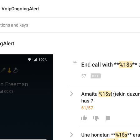
VoipOngoingAlert
gAlert
End
 call with **
%1$s
**
 
57
Amaitu 
%1$s
(r)ekin duzun
hasi?
61/57
Une honetan **
%1$s
** era