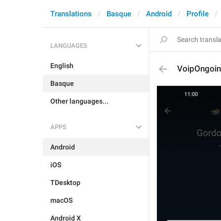
Translations
Basque
Android
Profile
LANGUAGES
English
VoipOngoin
Basque
Other languages...
APPS
Android
iOS
TDesktop
macOS
Android X