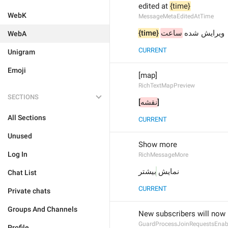
edited at 
{time}
WebK
MessageMetaEditedAtTime
{time}
ساعت
ویرایش شده 
WebA
CURRENT
Unigram
Emoji
[map]
RichTextMapPreview
SECTIONS
]
نقشه
[
All Sections
CURRENT
Unused
Show more
Log In
RichMessageMore
نمایش 
بیشتر
Chat List
CURRENT
Private chats
Groups And Channels
New subscribers will now 
GuardProcessJoinRequestsEnab
Profile