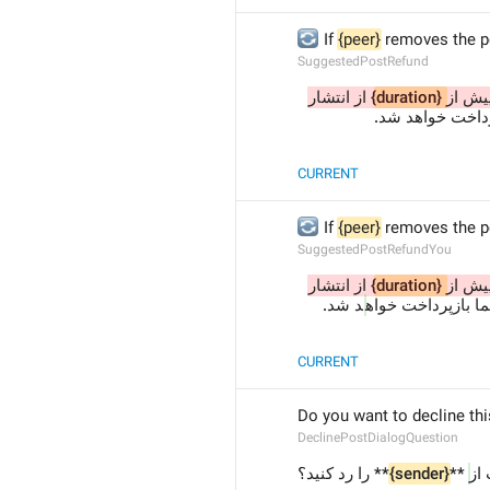
🔄
 If 
{peer}
 removes the po
SuggestedPostRefund
 از انتشار 
{duration}
پیش از
پرداخت خواهد شد
CURRENT
🔄
 If 
{peer}
 removes the po
SuggestedPostRefundYou
 از انتشار 
{duration}
پیش از
  بازپرداخت خواه
د شد.
CURRENT
Do you want to decline thi
DeclinePostDialogQuestion
** را رد کنید؟
{sender}
 **