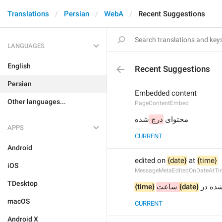
Translations
Persian
WebA
Recent Suggestions
LANGUAGES
English
Recent Suggestions
Persian
Embedded content
Other languages...
PageContentEmbed
محتوای 
درج 
شده
APPS
CURRENT
Android
edited on 
{date}
 at 
{time}
iOS
MessageMetaEditedOnDateAtTi
TDesktop
{time}
 ساعت
{date}
شده در
macOS
CURRENT
Android X