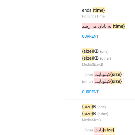
ends 
{time}
PollEndsTime
به پایان می‌رسد
{time}
CURRENT
{size}
KB
{size}
KB
MediaSizeKB
کیلوبایت
{size}
کیلوبایت
{size}
CURRENT
{size}
B
{size}
B
MediaSizeB
بایت
{size}