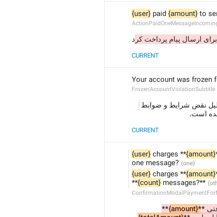
{user}
 paid 
{amount}
 to s
ActionPaidOneMessageIncomin
 رای ارسال پیام پرداخت کر
د
CURRENT
Your account was frozen f
FrozenAccountViolationSubtitle
لیل نقض شرایط و ضوابط
شده است
CURRENT
{user}
 charges **
{amount}
one message?
{user}
 charges **
{amount}
**
{count}
 messages?**
ConfirmationModalPaymentFor
** 
{amount}
یافتی