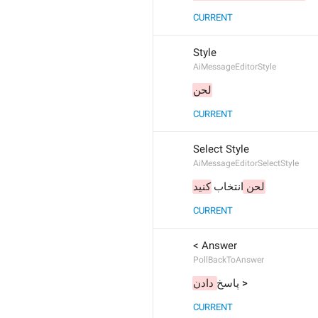
CURRENT
Style
AiMessageEditorStyle
لحن
CURRENT
Select Style
AiMessageEditorSelectStyle
لحن 
انتخاب 
کنید
CURRENT
< Answer
PollBackToAnswer
< پاسخ
 دادن
CURRENT