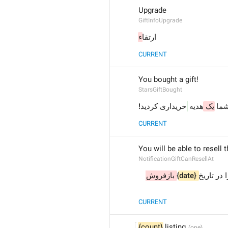
Upgrade
GiftInfoUpgrade
ارتقا
ء
CURRENT
You bought a gift!
StarsGiftBought
شما
یک 
هدیه 
خریداری کردید!
CURRENT
You will be able to resell t
NotificationGiftCanResellAt
بازفروش 
{date}
CURRENT
{count}
 listing