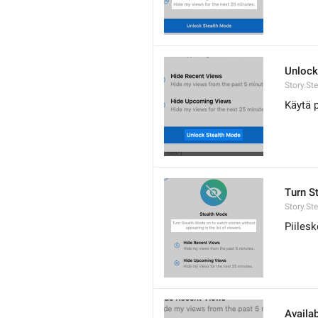
Unlock
Story.St
Käytä p
Turn St
Story.St
Piilesk
Availab