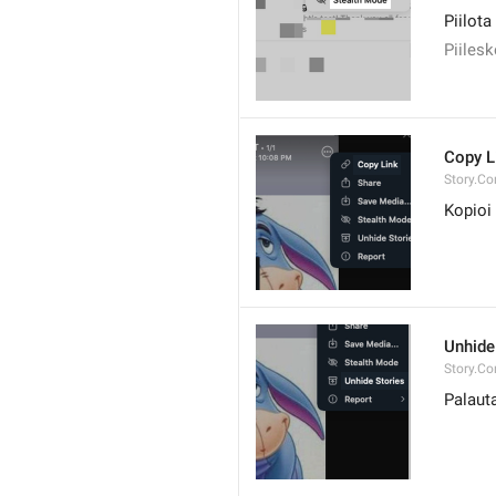
Piilota
Piilesk
Copy L
Story.Co
Kopioi 
Unhide
Story.Co
Palauta