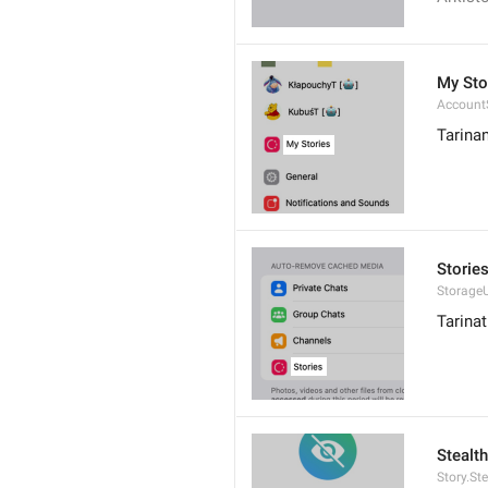
My Sto
AccountS
Tarinan
Storie
Storage
Tarinat
Stealt
Story.St