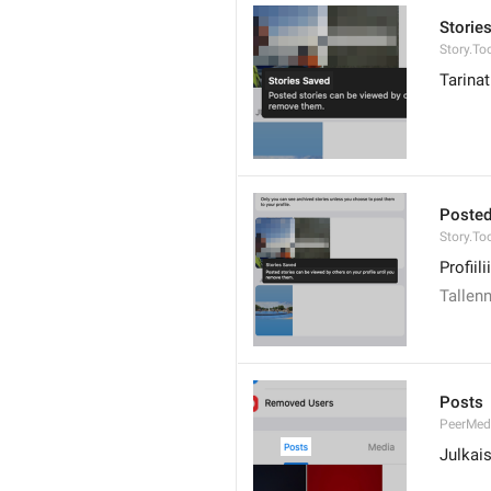
Storie
Story.Too
Tarinat
Posted
Story.To
Profiil
Tallenn
Posts
PeerMed
Julkai