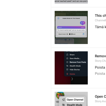
This c
Channel
Tämä ka
Remov
Story.C
Poista 
Poista 
Open C
Story.A