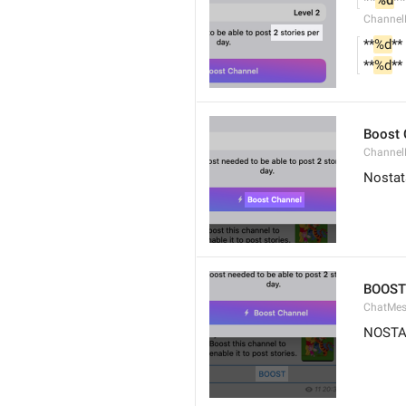
**
%d
**
Channel
**
%d
**
**
%d
**
Boost 
Channel
Nostat
BOOST
ChatMes
NOSTA