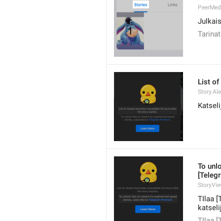
PeerMedi
Julkai
Tarinat
List of
Story.Al
Katseli
To unlo
[Teleg
StoryVi
TIlaa [
katseli
TIlaa [