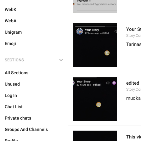
WebK
WebA
Your S
Unigram
Story.Co
Emoji
Tarinas
SECTIONS
All Sections
edited
Unused
Story.Co
Log In
muoka
Chat List
Private chats
Groups And Channels
This v
Profile