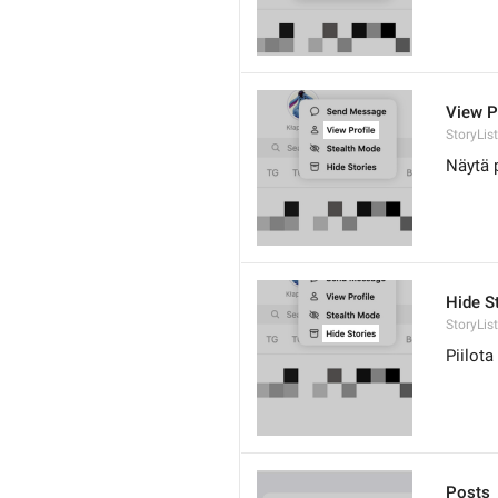
View P
StoryLis
Näytä p
Hide S
StoryLis
Piilota
Posts