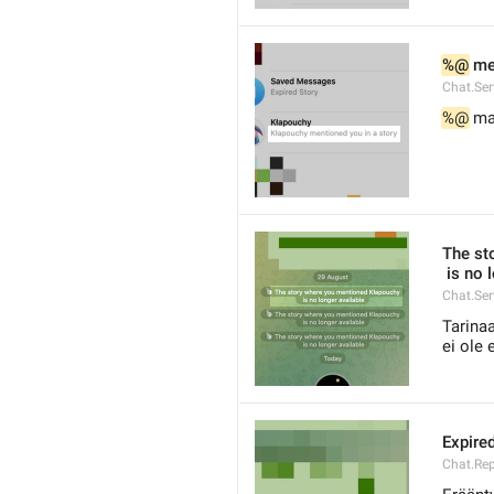
%@
 me
Chat.Ser
%@
 ma
The st
 is no
Chat.Ser
Tarinaa
ei ole 
Expire
Chat.Rep