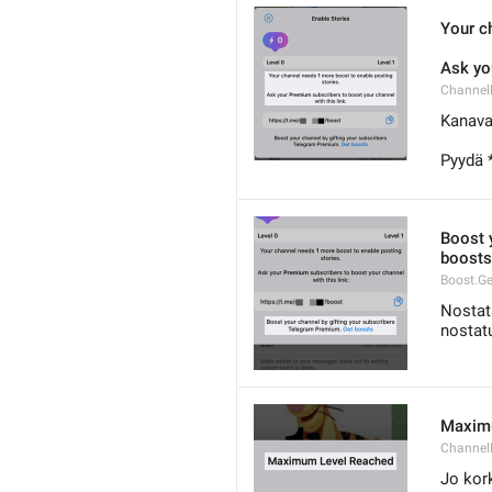
Your c
Ask yo
ChannelB
Kanava 
Pyydä 
Boost 
boosts
Boost.G
Nostata
nostatu
Maxim
Channel
Jo kor