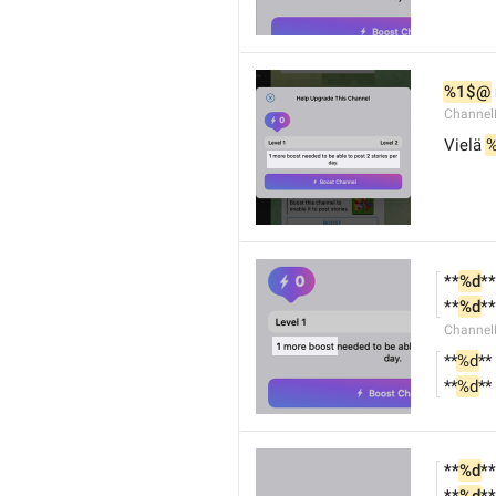
%1$@
Channel
Vielä 
**
%d
*
**
%d
*
Channel
**
%d
**
**
%d
**
**
%d
**