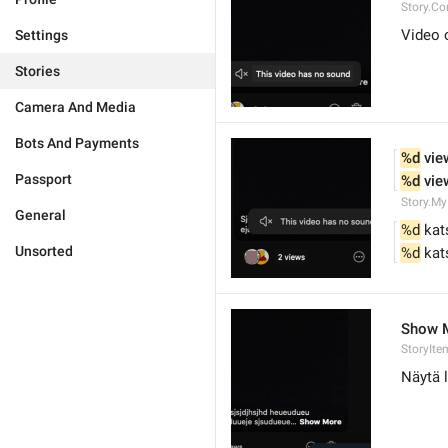
Story.C
Video 
Settings
Stories
Camera And Media
Bots And Payments
%d
 vie
Passport
%d
 vie
Story.My
General
%d
 kat
Unsorted
%d
 kat
Show 
StoryIt
Näytä 