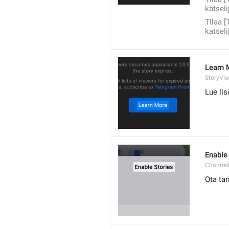
katseli
TIlaa [
katseli
Learn 
StoryVi
Lue lis
Enable
Channel
Ota tar