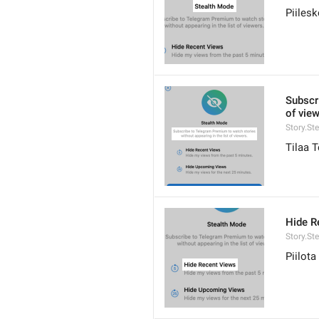
Piilesk
Subscr
of view
Story.St
Tilaa 
Hide R
Story.Ste
Piilota