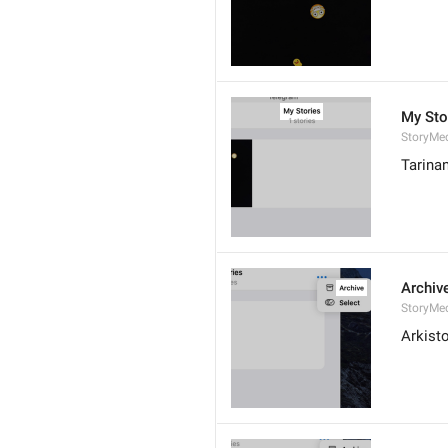
My Sto
StoryMed
Tarinan
Archiv
StoryMed
Arkisto