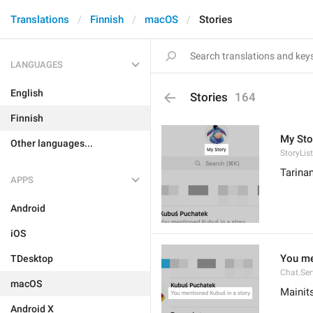
Translations
Finnish
macOS
Stories
LANGUAGES
English
Stories
164
Finnish
My Sto
Other languages...
StoryLis
Tarinan
APPS
Android
iOS
You me
TDesktop
Chat.Ser
macOS
Mainits
Android X