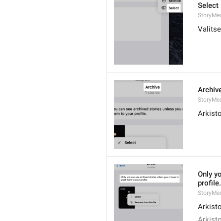
Select
StoryMed
Valitse
Archiv
StoryMed
Arkist
Only y
profile.
StoryMed
Arkisto
Arkisto