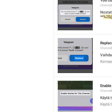
You cu
Channel
Nostata
**
%2$
Replac
Channel
Vaihda
Korvaa
Enable
Channel
Käytä t
Käytä t