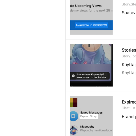
Story.St
Saatavi
Storie
Story.To
Käyttäj
Käyttäj
Expire
ChatList
Eräänty