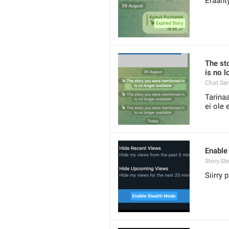
Eräänty
The st
is no l
Chat.Ser
Tarinaa
ei ole 
Enable
Story.St
Siirry 