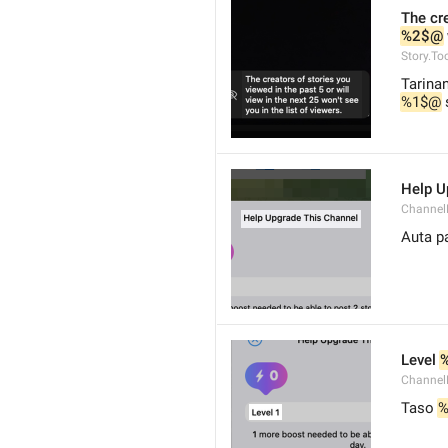
The cre
%2$@
Story.To
%1$@
 
Help U
Channel
Auta p
Level 
Channel
Taso 