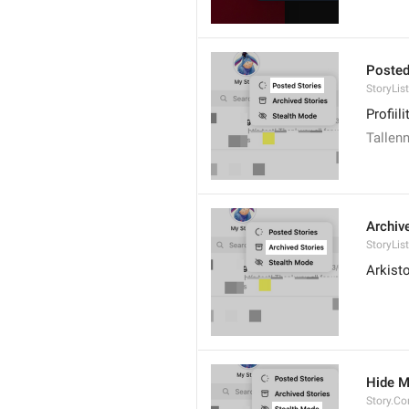
Posted
StoryLis
Profiili
Tallenn
Archiv
StoryLis
Arkisto
Hide M
Story.Co