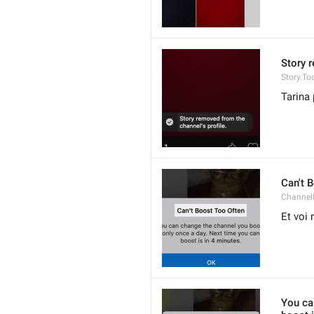
Story 
Story.To
Tarina 
Can't 
ChannelB
Et voi 
You ca