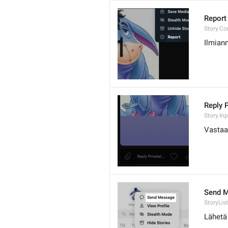
Report
Story.Co
Ilmian
Reply P
Story.In
Vastaa 
Send 
StoryLis
Lähetä 