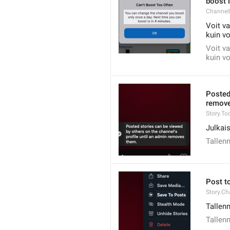
boost i
ChannelB
Voit v
kuin vo
Voit v
kuin vo
Posted
remove
Story.To
Julkais
Tallenn
Post to
Story.Ch
Tallenn
Tallenn