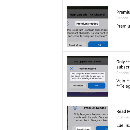
Premi
Channel
Premiu
Only *
subscr
Channel
Vain **
**Tele
Read 
Channel
Lue lis