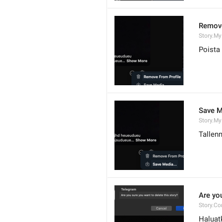
Remove
Story.M
Poista 
Save M
Story.M
Tallenn
Are you
Story.Co
Haluat