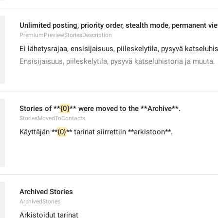
Unlimited posting, priority order, stealth mode, permanent vi
PremiumPreviewStoriesDescription
Ei lähetysrajaa, ensisijaisuus, piileskelytila, pysyvä katseluhi
Ensisijaisuus, piileskelytila, pysyvä katseluhistoria ja muuta.
Stories of **
{0}
** were moved to the **Archive**.
StoriesMovedToContacts
Käyttäjän **
{0}
** tarinat siirrettiin **arkistoon**.
Archived Stories
ArchivedStories
Arkistoidut tarinat