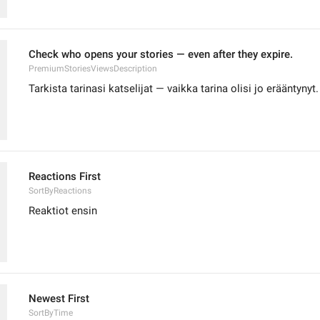
Check who opens your stories — even after they expire.
PremiumStoriesViewsDescription
Tarkista tarinasi katselijat — vaikka tarina olisi jo erääntynyt.
Reactions First
SortByReactions
Reaktiot ensin
Newest First
SortByTime