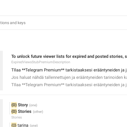
To unlock future viewer lists for expired and posted stories
ExpiredViewsStubPremiumDescription
TIlaa **Telegram Premium** tarkistaaksesi erääntyneiden ja ju
Jos haluat nähdä tallennettujen ja erääntyneiden tarinoiden k
TIlaa **Telegram Premium** tarkistaaksesi erääntyneiden ja ju
{0}
 Story
{0}
 Stories
Stories
{0}
 tarina