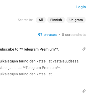
Login
Search in:
All
Finnish
Unigram
97 phrases
•
0 screenshots
, subscribe to **Telegram Premium**.
lkaistujen tarinoiden katselijat vastaisuudessa.
atselijat, tilaa **Telegram Premium**.
lkaistujen tarinoiden katselijat.