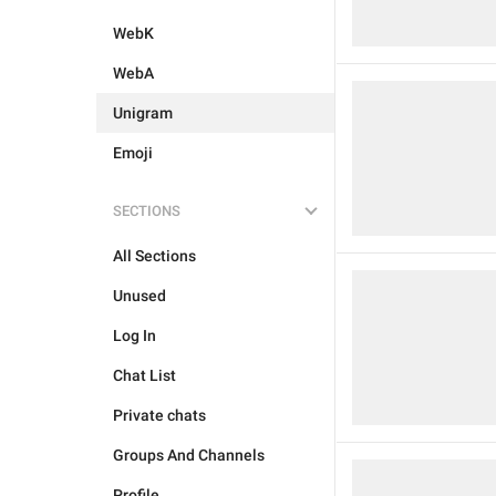
WebK
WebA
Unigram
Emoji
SECTIONS
All Sections
Unused
Log In
Chat List
Private chats
Groups And Channels
Profile