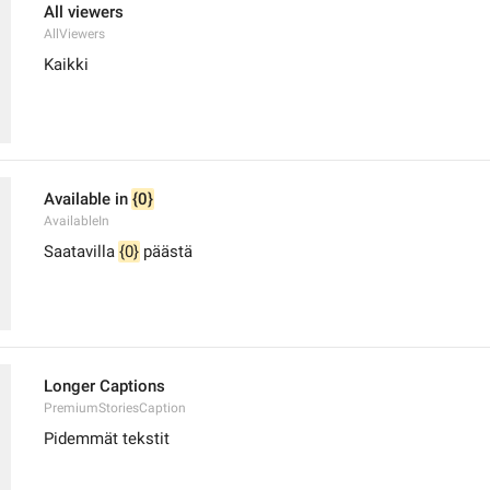
All viewers
AllViewers
Kaikki
Available in 
{0}
AvailableIn
Saatavilla 
{0}
 päästä
Longer Captions
PremiumStoriesCaption
Pidemmät tekstit