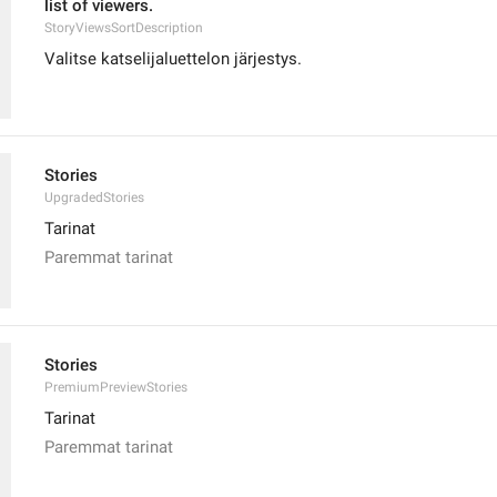
list of viewers.
StoryViewsSortDescription
Valitse katselijaluettelon järjestys.
Stories
UpgradedStories
Tarinat
Paremmat tarinat
Stories
PremiumPreviewStories
Tarinat
Paremmat tarinat