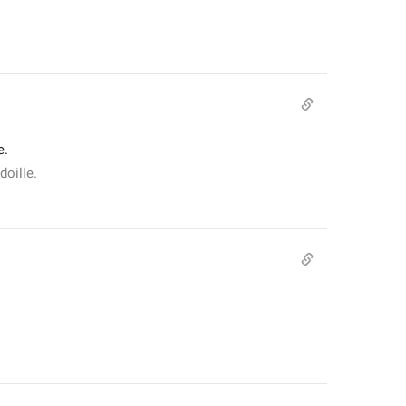
e.
doille.