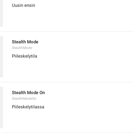
Uusin ensin
Stealth Mode
StealthMode
Piileskelytila
Stealth Mode On
StealthModeOn
Piileskelytilassa