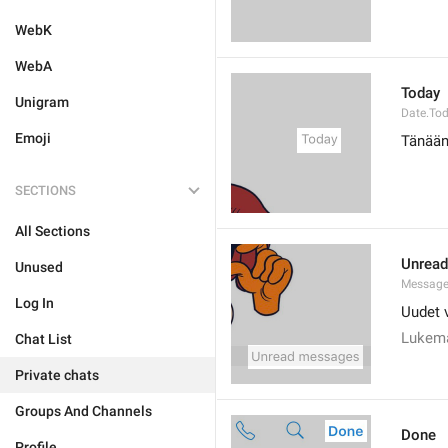
WebK
WebA
Today
Unigram
Date.To
Emoji
Tänää
SECTIONS
All Sections
Unrea
Unused
Message
Log In
Uudet v
Lukema
Chat List
Private chats
Groups And Channels
Done
Profile