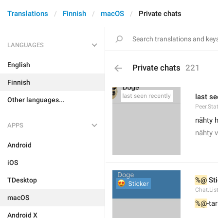
Translations
Finnish
macOS
Private chats
LANGUAGES
English
Private chats
221
Finnish
last se
Other languages...
Peer.Sta
nähty h
APPS
nähty v
Android
iOS
%@
 St
TDesktop
Chat.List
macOS
%@
-ta
Android X