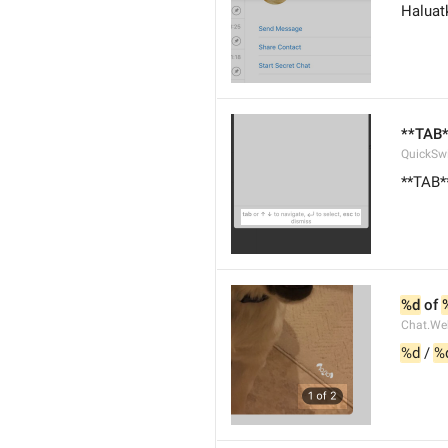
Haluat
**TAB*
QuickSwi
**TAB**
%d
 of 
Chat.We
%d
 / 
%