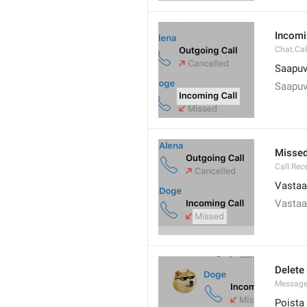
Incomi
Chat.Cal
Saapuv
Saapuv
Misse
Call.Rec
Vasta
Vastaa
Delete
Message
Poista