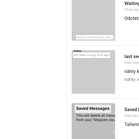
Waiting
Chat.Inp
Odoteta
last s
Peer.St
nähty 
nähty 
Saved
Peer.Sa
Tallenn