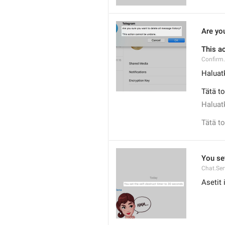
Are yo
This a
Confirm
Haluat
Tätä to
Haluat
Tätä t
You set
Chat.Ser
Asetit 