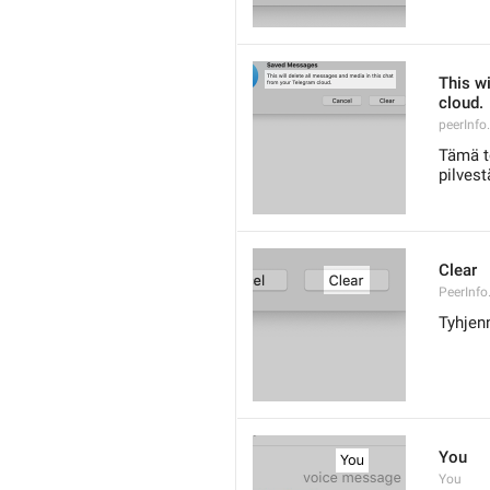
This wi
cloud.
peerInfo
Tämä t
pilvest
Clear
PeerInfo
Tyhjen
You
You