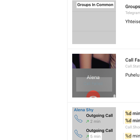
Group
Telegra
Yhteis
Call Fa
Call.Sta
Puhelu
%d
 mi
%d
 mi
Call.Sho
%d
 mi