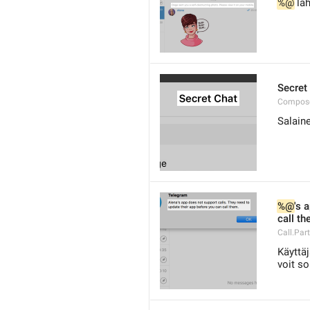
%@
 lä
Secret
Compose
Salain
%@
's 
call th
Call.Par
Käyttäj
voit so