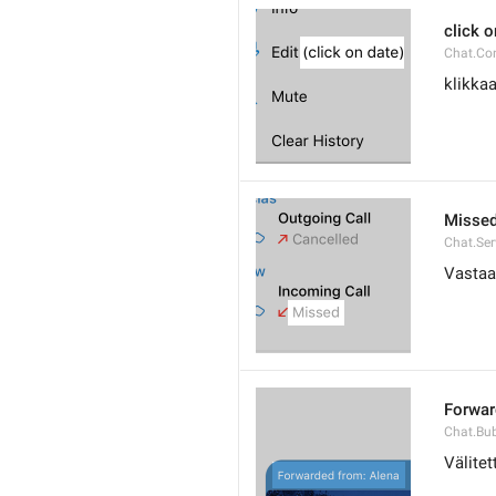
click o
Chat.Con
klikka
Misse
Chat.Ser
Vasta
Forwar
Chat.Bu
Välitett