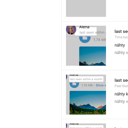
last s
Time.las
nähty
nähty 
last s
Peer.Sta
nähty 
nähty 