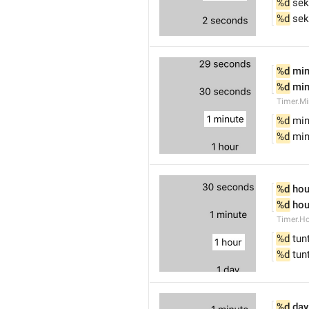
%d
 sek
%d
 sek
%d
 mi
%d
 mi
Timer.Mi
%d
 min
%d
 min
%d
 hou
%d
 hou
Timer.H
%d
 tun
%d
 tun
%d
 day