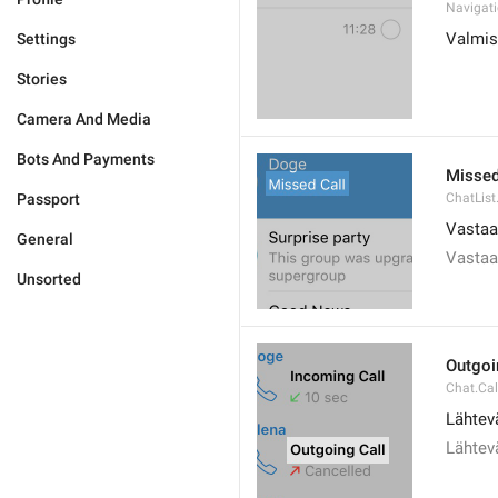
Navigat
Valmis
Settings
Stories
Camera And Media
Bots And Payments
Missed
Passport
ChatList
Vastaa
General
Vastaa
Unsorted
Outgoi
Chat.Cal
Lähtev
Lähtev