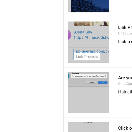
Link P
Chat.Em
Linkin 
Are yo
Chat.Co
Haluat
Click o