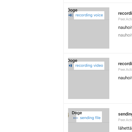
record
Peer.Act
nauhoit
nauhoit
record
Peer.Act
nauhoi
sending
Peer.Act
lähett