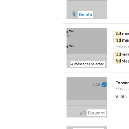
%d
 me
%d
 me
Message
%d
 vie
%d
 vie
Forwar
Message
Välitä