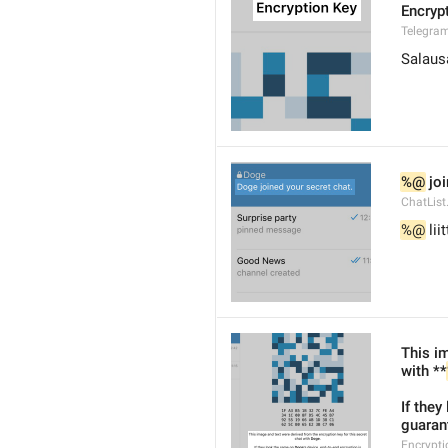
Encryp
Telegram
Salaus
%@
 jo
ChatList
%@
 li
This im
with **
If they
guaran
Encrypti