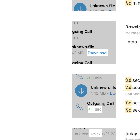
%d
 mi
Downl
Messages
Lataa
%d
 sec
%d
 sec
Call.Sho
%d
 sek
%d
 sek
today