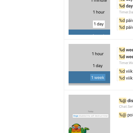
%d
 day
Timer.D
%d
 päi
%d
 päi
%d
 we
%d
 we
Timer.W
%d
 vii
%d
 vii
%@
 di
Chat.Ser
%@
 po