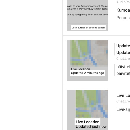
AudioRec
Kumoa 
Peruut
Update
Update
Chat.Liv
päivite
päivite
Live L
Chat.Liv
Live-sij