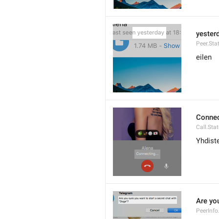
yester
Peer.Sta
eilen
Connec
Call.Sta
Yhdiste
Are you
PeerInfo