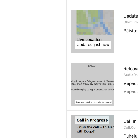
Update
Chat.Li
Päivite
Release
AudioRec
Vapaut
Vapaut
Call i
Call.Con
Puhelu