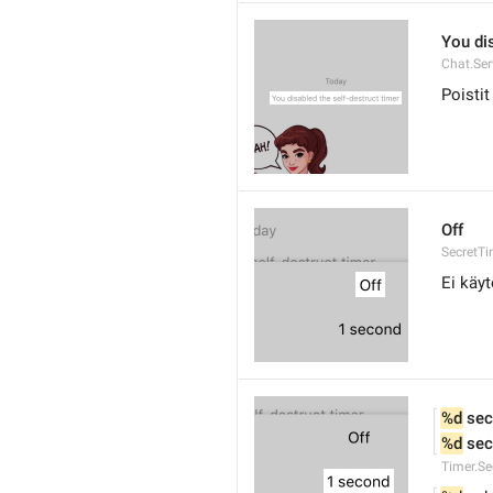
You dis
Chat.Ser
Poisti
Off
SecretTi
Ei käy
%d
 se
%d
 se
Timer.S