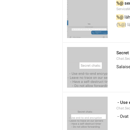
%@
 se
ServiceM
%@
 lä
{
%@
} 
Secret
Chat.Se
Salaise
 - Use
Chat.Sec
 - Ovat