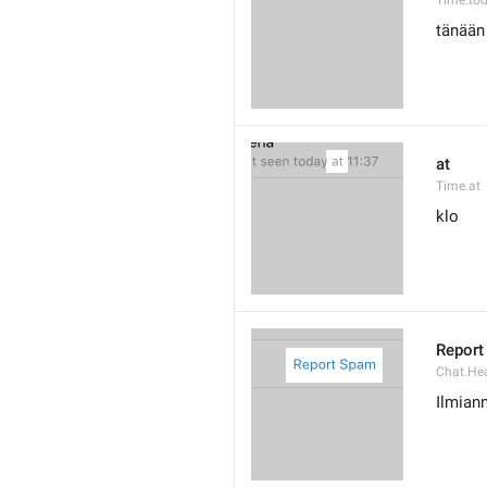
Time.to
tänään
at
Time.at
klo
Report
Chat.He
Ilmian