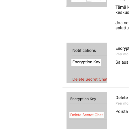
Tämä k
keskus
Jos ne 
salatt
Encryp
PeerInfo
Salaus
Delete
PeerInfo
Poista