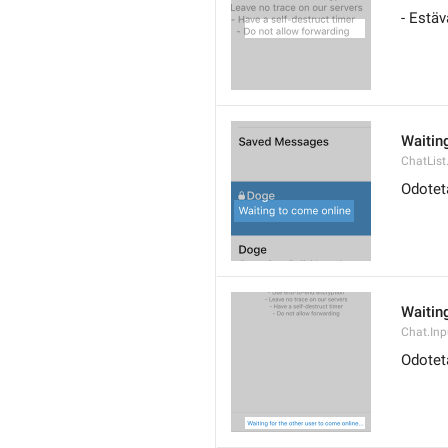
- Estäv
Waitin
ChatList
Odotet
Waiting
Chat.Inp
Odoteta