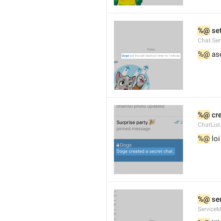
%@
 se
Chat.Ser
%@
 as
%@
 cr
ChatList
%@
 lo
%@
 se
Service