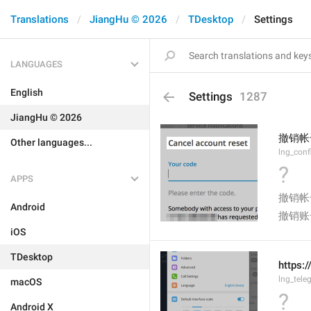
Translations
JiangHu © 2026
TDesktop
Settings
LANGUAGES
English
Settings
1287
JiangHu © 2026
撤销帐
Other languages...
lng_conf
?
APPS
撤销帐
Android
撤销账
iOS
TDesktop
https:
lng_tele
macOS
?
Android X