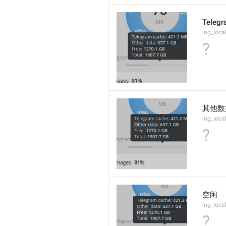
Teleg
lng_loca
?
其他数
lng_loca
?
空闲
lng_loca
?