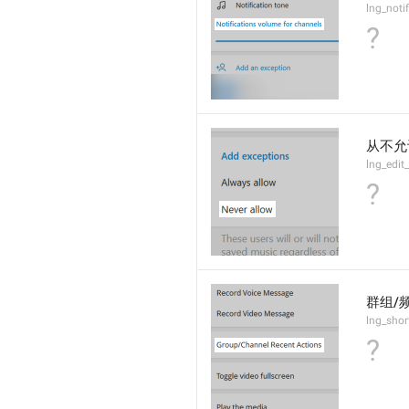
lng_noti
?
从不允
lng_edit
?
群组/
lng_shor
?