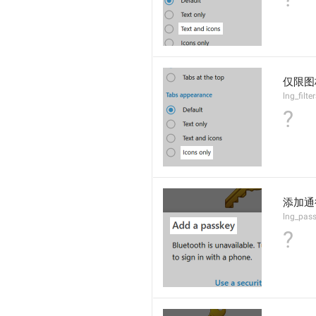
仅限图
lng_filt
?
添加通
lng_pass
?