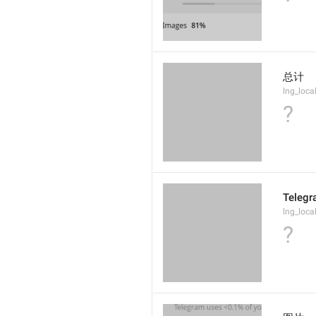
总计
lng_loca
?
Tele
lng_loca
?