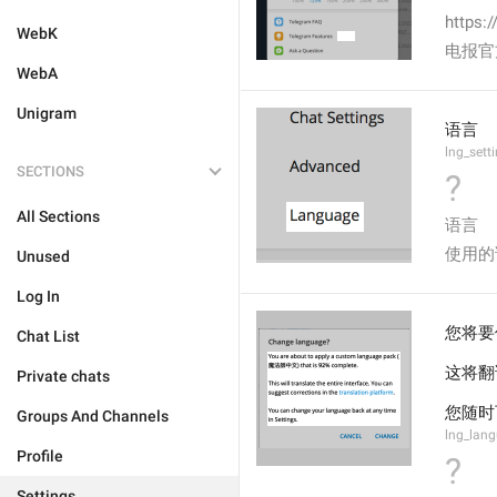
https:
WebK
电报官
WebA
Unigram
语言
lng_sett
SECTIONS
?
All Sections
语言
使用的
Unused
Log In
您将要
Chat List
这将翻
Private chats
您随时
Groups And Channels
lng_lang
Profile
?
Settings