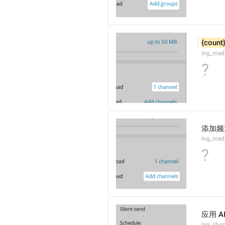
{count
lng_med
?
添加频
lng_med
?
应用 A
lng_sho