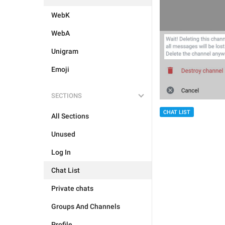
WebK
WebA
Unigram
Emoji
SECTIONS
CHAT LIST
All Sections
Unused
Log In
Chat List
Private chats
Groups And Channels
Profile