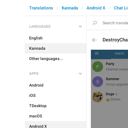
Translations
Kannada
Android X
Chat Li
LANGUAGES
English
DestroyCha
Kannada
Other languages...
APPS
Android
iOS
TDesktop
macOS
Android X