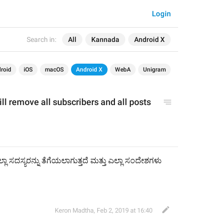
Login
Search in:
All
Kannada
Android X
roid
iOS
macOS
Android X
WebA
Unigram
ll remove all subscribers and all 
post
s 
ಲ್ಲಾ ಸದಸ್ಯರನ್ನು ತೆಗೆಯಲಾಗುತ್ತದೆ ಮತ್ತು ಎಲ್ಲಾ ಸಂದೇಶಗಳು 
Keron Madtha
,
Feb 2, 2019 at 16:40