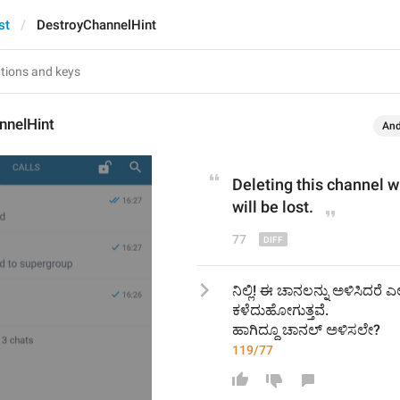
st
DestroyChannelHint
nnelHint
And
Deleting this channel wi
will be lost.
77
ನಿಲ್ಲಿ! ಈ ಚಾನಲನ್ನು ಅಳಿಸಿದರೆ ಎ
ಕಳೆದುಹೋಗುತ್ತವೆ.
ಹಾಗಿದ್ದೂ ಚಾನಲ್ ಅಳಿಸಲೇ?
119/77