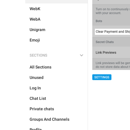
WebK
WebA
Unigram
Emoji
SECTIONS
All Sections
Unused
SETTINGS
Log In
Chat List
Private chats
Groups And Channels
Profile