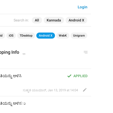
Login
Search in:
All
Kannada
Android X
id
iOS
TDesktop
Android X
WebK
Unigram
ping Info
ತಿಯನ್ನು ಅಳಿಸಿ
APPLIED
ಸುಹೃತ ಯಜಮಾನ್
,
Jan 13, 2019 at 14:04
ಿತಿಯನ್ನು ಅಳಿಸ