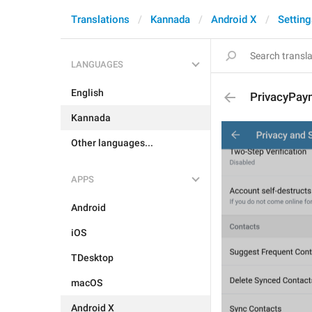
Translations
Kannada
Android X
Setting
LANGUAGES
English
PrivacyPay
Kannada
Other languages...
APPS
Android
iOS
TDesktop
macOS
Android X