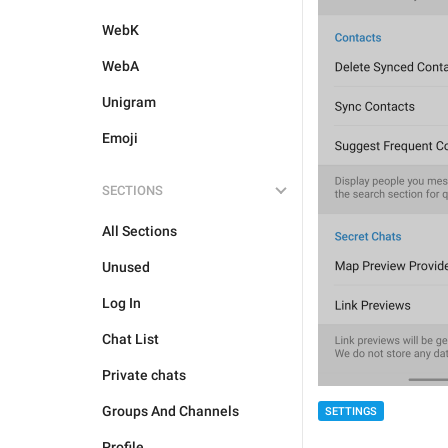
WebK
WebA
Unigram
Emoji
SECTIONS
All Sections
Unused
Log In
Chat List
Private chats
Groups And Channels
SETTINGS
Profile