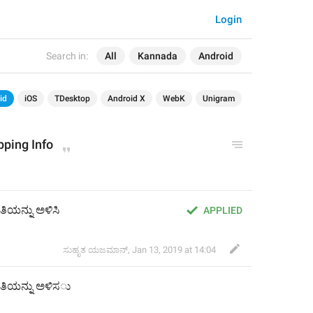
Login
Search in:
All
Kannada
Android
id
iOS
TDesktop
Android X
WebK
Unigram
pping Info
ತಿಯನ್ನು ಅಳಿಸಿ
APPLIED
ಸುಹೃತ ಯಜಮಾನ್
,
Jan 13, 2019 at 14:04
ಿತಿಯನ್ನು ಅಳಿಸ