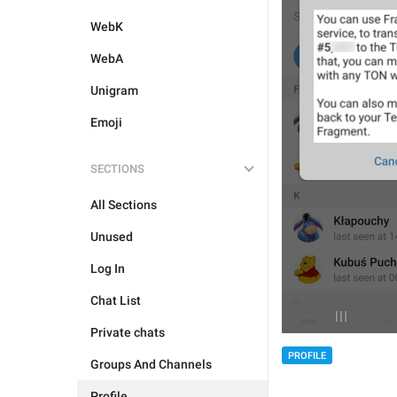
WebK
WebA
Unigram
Emoji
SECTIONS
All Sections
Unused
Log In
Chat List
Private chats
PROFILE
Groups And Channels
Profile