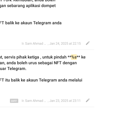
an sebarang aplikasi dompet 
FT balik ke akaun Telegram anda 
Ir. Sam Ahmad c74A
,
Jan 24, 2025 at 22:15
 servis pihak ketiga
 , untuk pindah **
%s
** ke 
ian
, 
anda boleh urus sebagai NFT dengan 
uar Telegram.
T itu balik
 ke 
akaun Telegram
 anda 
melalui 
Ir. Sam Ahmad c74A
,
Jan 23, 2025 at 23:11