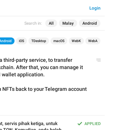
Login
Search in:
All
Malay
Android
Android
iOS
TDesktop
macOS
WebK
WebA
third-party service, to transfer 
chain. After that, you can manage it 
wallet application.
 NFTs back to 
your T
elegram
 account
 servis pihak ketiga, untuk 
APPLIED
in TON. Kemudian, anda boleh 