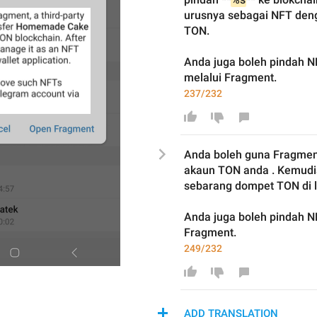
urusnya sebagai NFT deng
TON.
Anda juga boleh pindah N
melalui Fragment.
237/232
Anda boleh guna Fragment,
akaun TON anda . Kemud
sebarang dompet TON di l
Anda juga boleh
 pindah 
NF
Fragment.
249/232
ADD TRANSLATION