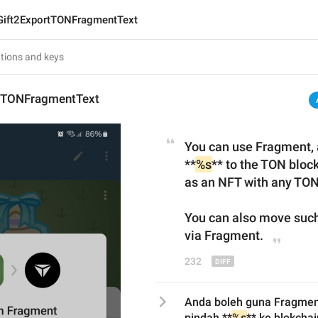
Gift2ExportTONFragmentText
tTONFragmentText
You can use Fragment, a 
**
%s
** to 
the TON block
as an NFT with any TON 
You can also move such
via Fragment.
232
Anda boleh guna Fragment,
pindah **
%s
** ke blokcha