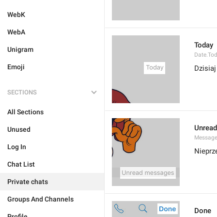
WebK
WebA
Today
Unigram
Date.To
Emoji
Dzisiaj
SECTIONS
All Sections
Unrea
Unused
Message
Log In
Nieprz
Chat List
Private chats
Groups And Channels
Done
Profile