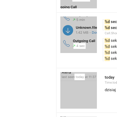
%d
 sec
%d
 sec
Call.Sho
%d
 sek
%d
 sek
%d
 sek
%d
 sek
today
Time.to
dzisiaj