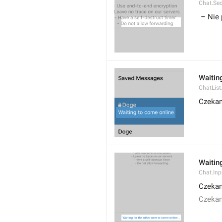
Chat.Sec
 – Nie
Waitin
ChatList
Czekam
Waiting
Chat.Inp
Czekam
Czekam