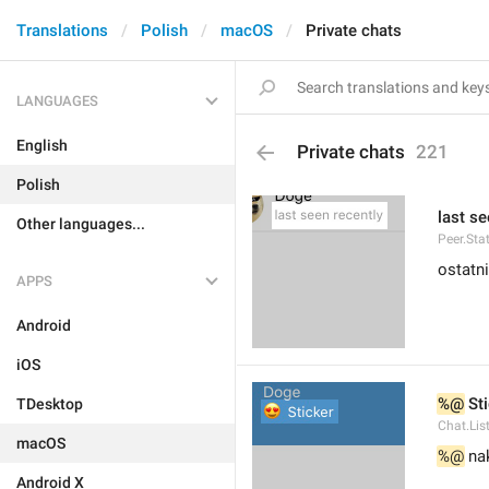
Translations
Polish
macOS
Private chats
LANGUAGES
English
Private chats
221
Polish
last se
Other languages...
Peer.Sta
ostatn
APPS
Android
iOS
%@
 St
TDesktop
Chat.List
macOS
%@
 na
Android X