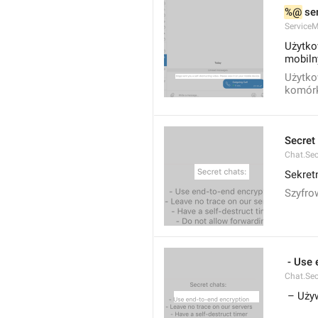
%@
 se
ServiceM
Użytko
mobiln
Użytko
komór
Secret
Chat.Se
Sekret
Szyfro
 - Use
Chat.Sec
 – Uży