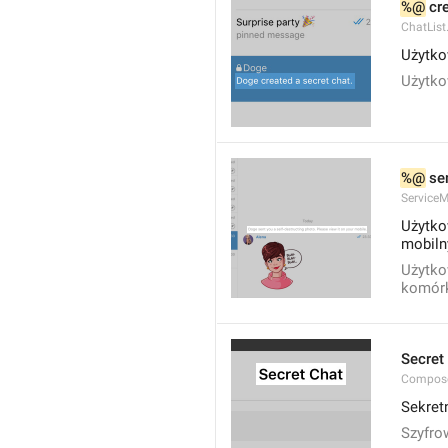
%@
 cr
ChatList
Użytko
Użytko
%@
 se
Service
Użytko
mobiln
Użytko
komór
Secret
Compose
Sekret
Szyfro