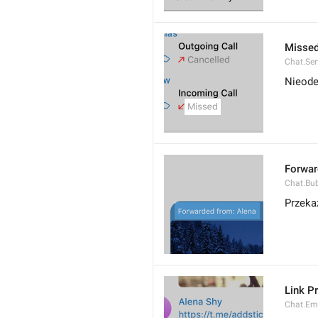
Misse
Chat.Ser
Nieode
Forwar
Chat.Bu
Przeka
Link P
Chat.Em