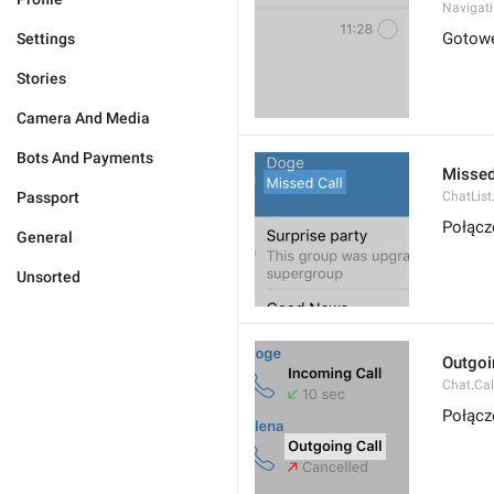
Navigat
Gotow
Settings
Stories
Camera And Media
Bots And Payments
Missed
Passport
ChatList
Połącz
General
Unsorted
Outgoi
Chat.Cal
Połącz