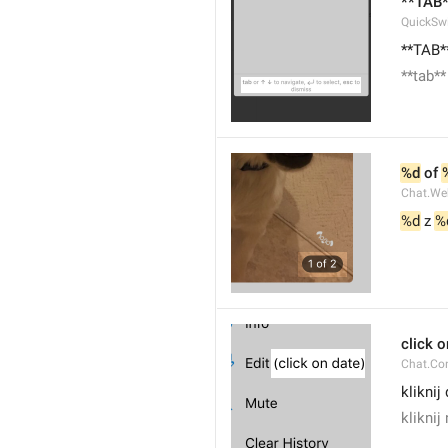
**TAB*
QuickSwi
**TAB*
**tab**
%d
 of 
Chat.We
%d
 z 
%
click o
Chat.Con
kliknij
kliknij