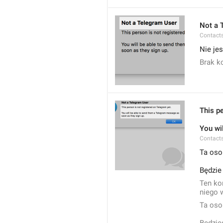
Not a 
Contacts
Nie je
Brak k
This p
You wi
Contacts
Ta oso
Będzie
Ten ko
niego w
Ta oso