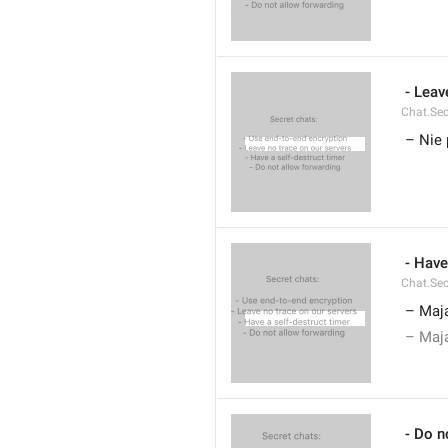
 - Leav
Chat.Sec
 – Nie
 - Have
Chat.Sec
 – Maj
 – Maj
 - Do n