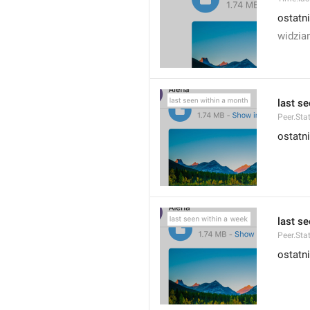
ostatn
widzia
last s
Peer.Sta
ostatn
last s
Peer.Sta
ostatn