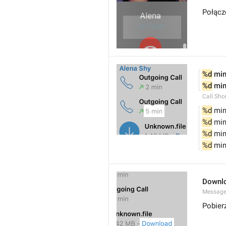
Połącz
%d
 mi
%d
 mi
Call.Sho
%d
 min
%d
 min
%d
 min
%d
 min
Downl
Messages
Pobier