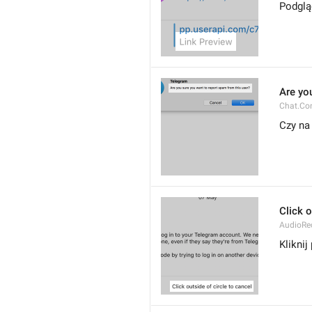
Podglą
Are yo
Chat.Co
Czy na
Click o
AudioRec
Klikni