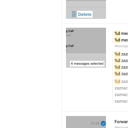
%d
 me
%d
 me
Message
%d
 za
%d
 za
%d
 za
%d
 za
%d
 za
zaznac
zaznac
zaznac
Forwar
Message