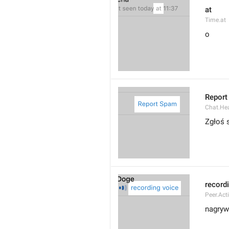
at
Time.at
o
Report
Chat.He
Zgłoś
record
Peer.Act
nagryw