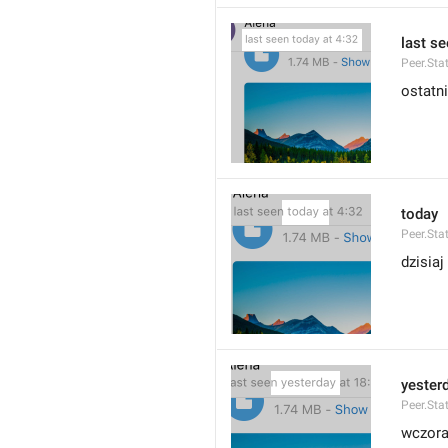
last se
Peer.Sta
ostatn
today
Peer.Sta
dzisiaj
yester
Peer.Sta
wczora