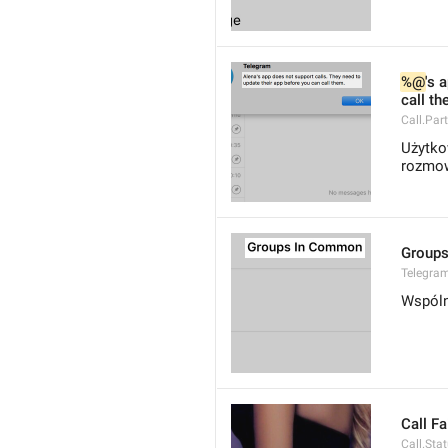
%@
's 
call th
Call.Par
Użytko
rozmow
Group
Telegra
Wspóln
Call Fa
Call.Sta