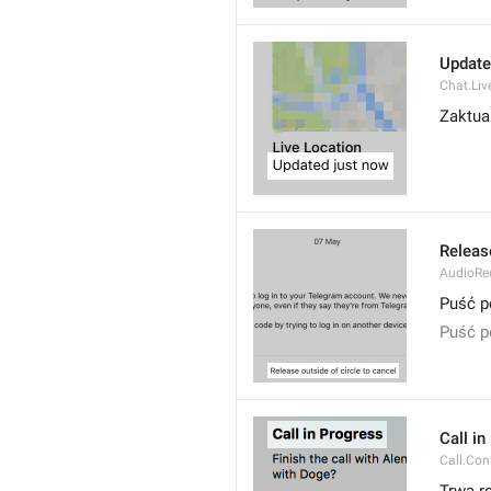
Update
Chat.Li
Zaktua
Release
AudioRec
Puść p
Puść p
Call i
Call.Con