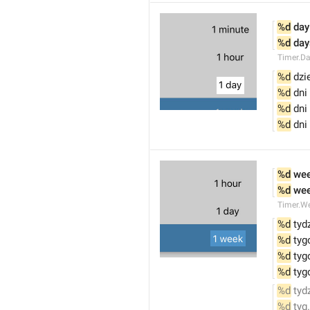
%d
 day
%d
 day
Timer.D
%d
 dzi
%d
 dni
%d
 dni
%d
 dni
%d
 we
%d
 we
Timer.W
%d
 tyd
%d
 tyg
%d
 tyg
%d
 tyg
%d
 tyd
%d
 tyg.