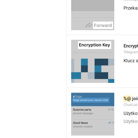
Przeka
Encryp
Telegram
Klucz s
%@
 jo
ChatList
Użytko
Użytko