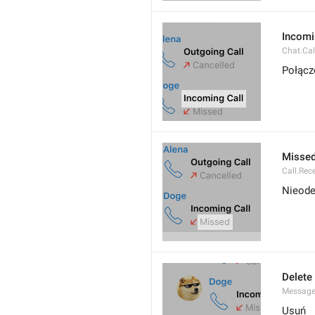
Incomi
Chat.Cal
Połącz
Misse
Call.Rec
Nieode
Delete
Message
Usuń