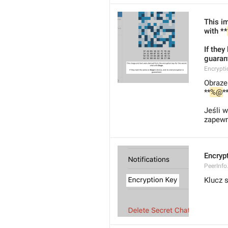
This im
with **
If they
guaran
Encrypti
Obraze
**
%@
**
Jeśli 
zapewn
Encryp
PeerInfo
Klucz s