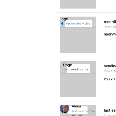
record
Peer.Act
nagryw
sending
Peer.Act
wysyła 
last s
Time.las