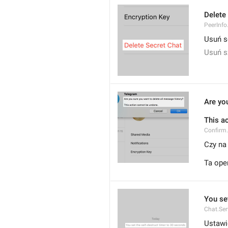
Delete
PeerInfo
Usuń s
Usuń s
Are yo
This a
Confirm
Czy na
Ta ope
You set
Chat.Ser
Ustawi