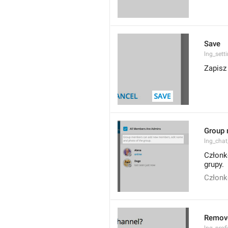
Save
lng_sett
Zapisz
Group 
lng_cha
Członk
grupy.
Członk
Remov