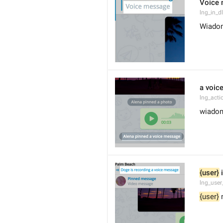
Voice
lng_in_d
Wiado
a voic
lng_acti
wiado
{user}
 
lng_user
{user}
 