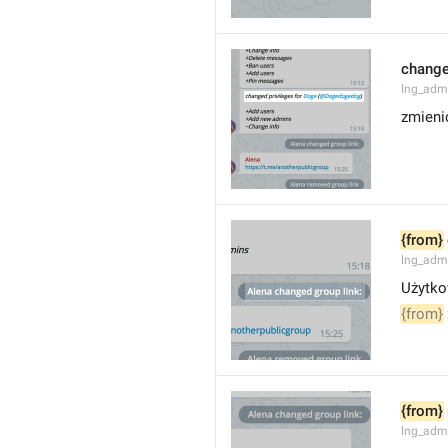
changed
lng_adm
zmieni
{from}
lng_adm
Użytko
{from}
{from}
lng_adm