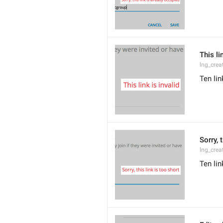
This li
lng_crea
Ten lin
Sorry, 
lng_crea
Ten lin