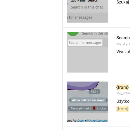
Szukaj
Search
lng_dlg
Wyszuk
{from}
lng_adm
Użytko
{from}