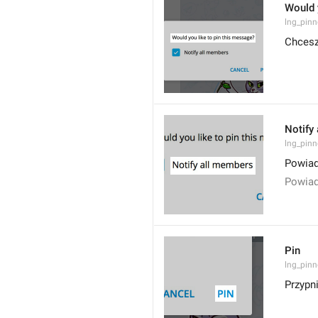
Would 
lng_pinn
Chcesz
Notify
lng_pinn
Powiad
Powiad
Pin
lng_pinn
Przypni