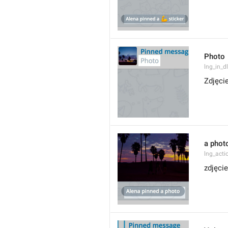
Photo
lng_in_d
Zdjęci
a phot
lng_act
zdjęcie