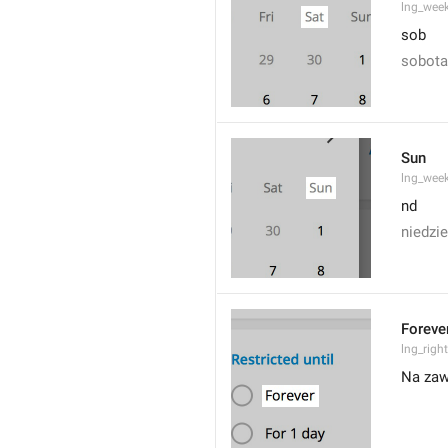
lng_wee
sob
sobota
Sun
lng_wee
nd
niedzie
Foreve
lng_righ
Na za