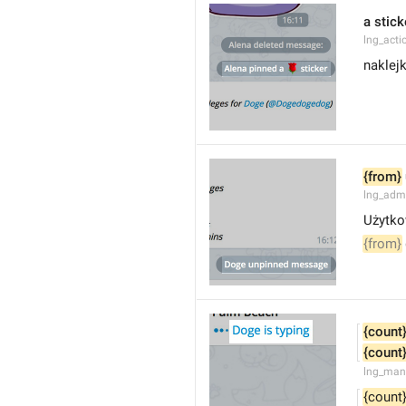
a stick
lng_acti
naklej
{from}
lng_adm
Użytko
{from}
{count
{count
lng_man
{count