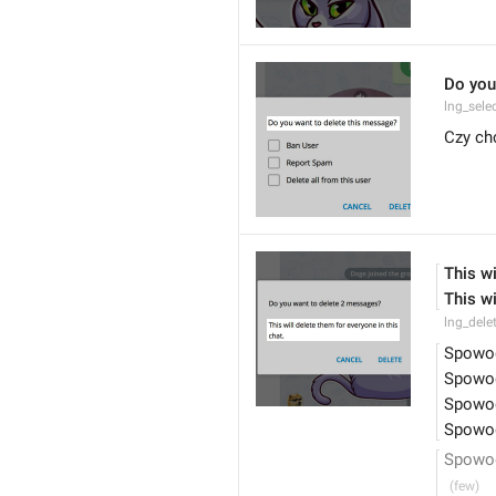
Do you
lng_sele
Czy ch
This wi
This wi
lng_dele
Spowod
Spowod
Spowod
Spowod
Spowod