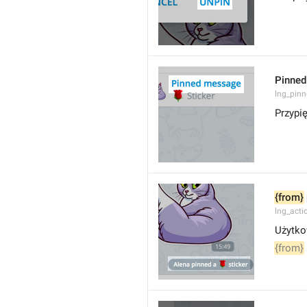
Pinne
lng_pin
Przypi
{from}
lng_act
Użytko
{from}