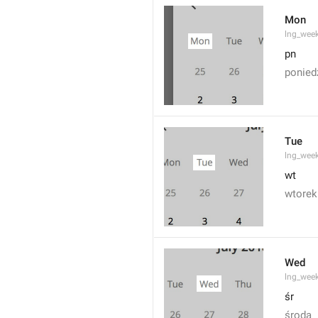
Mon
lng_wee
pn
ponied
Tue
lng_wee
wt
wtorek
Wed
lng_wee
śr
środa