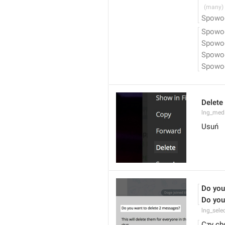
Spowod
Spowod
Spowod
Spowod
Spowod
Delete
lng_medi
Usuń
Do you
Do you
lng_sele
Czy ch