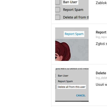
Zablok
Report
lng_rep
Zgłoś
Delete 
lng_dele
Usuń w