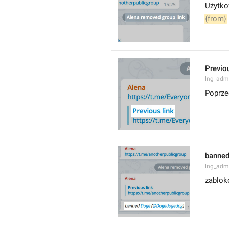
Użytko
{from}
Previou
lng_admi
Poprzed
banned
lng_adm
zablok