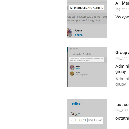
All Me
lng_cha
Wszysc
Group 
lng_cha
Admini
grupy.
Admini
grupy.
last s
lng_stat
ostatn