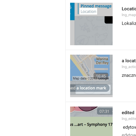
Locati
lng_map
Lokali
a loca
lng_acti
znaczni
edited
lng_edit
 edyto
edyto