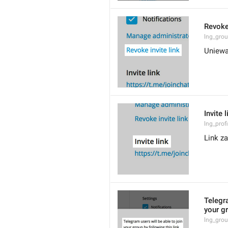
Revoke 
lng_grou
Uniewa
Invite l
lng_profi
Link z
Telegra
your gr
lng_grou