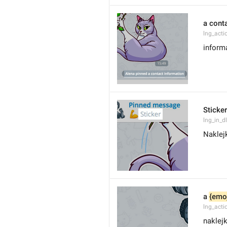
a cont
lng_act
inform
Sticker
lng_in_dl
Naklej
a 
{emoj
lng_acti
naklejk