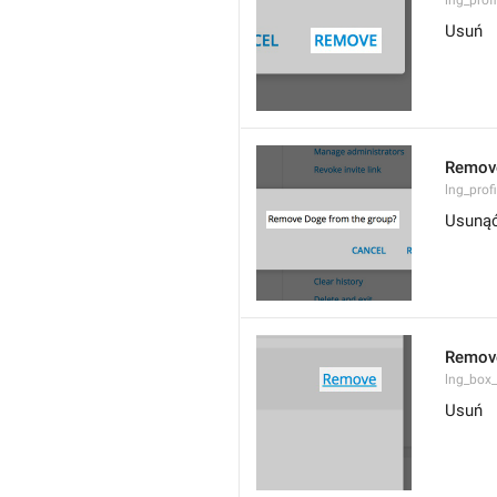
lng_profi
Usuń
Remov
lng_prof
Usunąć
Remov
lng_box
Usuń