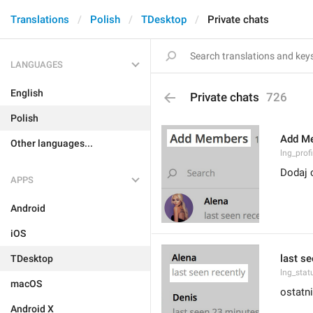
Translations
Polish
TDesktop
Private chats
LANGUAGES
English
Private chats
726
Polish
Add M
Other languages...
lng_prof
Dodaj 
APPS
Android
iOS
last se
TDesktop
lng_stat
macOS
ostatn
Android X