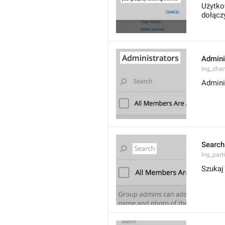
Użytko
dołączy
Admini
lng_cha
Admini
Search
lng_parti
Szukaj