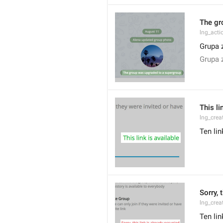
The gr
lng_acti
Grupa 
Grupa 
This li
lng_crea
Ten lin
Sorry, 
lng_crea
Ten lin