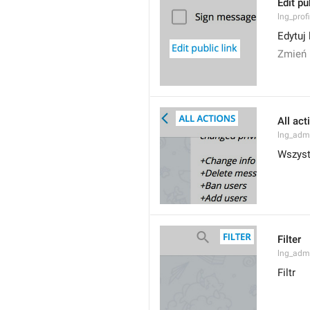
Edit pu
lng_profi
Edytuj 
Zmień 
All act
lng_admi
Wszyst
Filter
lng_admi
Filtr