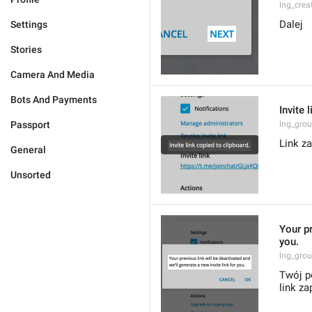
lng_crea
Dalej
Settings
Stories
Camera And Media
Bots And Payments
Invite 
Passport
lng_grou
Link z
General
Unsorted
Your pr
you.
lng_grou
Twój p
link za