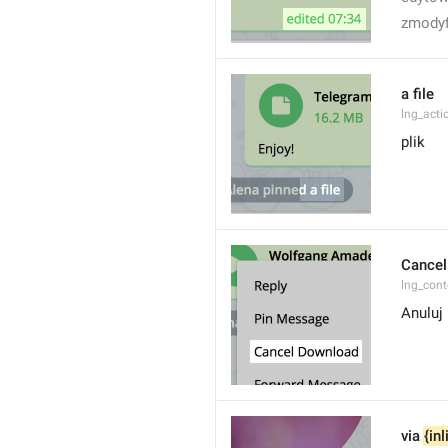
zmody
a file
lng_acti
plik
Cancel
lng_con
Anuluj
via 
{in