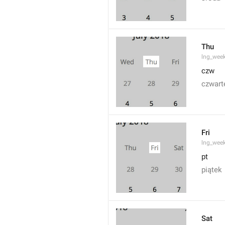
Thu
lng_wee
czw
czwart
Fri
lng_wee
pt
piątek
Sat