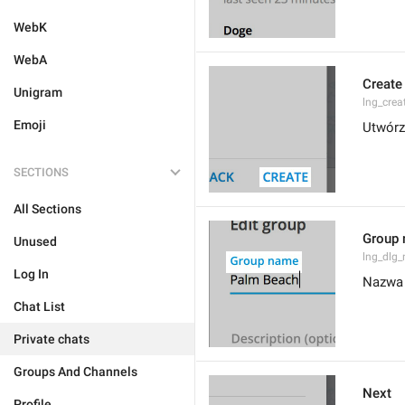
WebK
WebA
Create
Unigram
lng_crea
Emoji
Utwórz
SECTIONS
All Sections
Group
Unused
lng_dlg
Log In
Nazwa 
Chat List
Private chats
Groups And Channels
Next
Profile