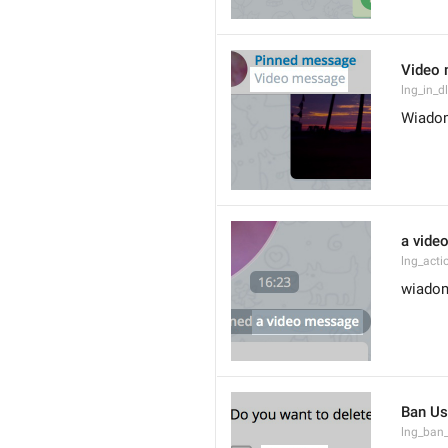
Video
lng_in_
Wiado
a vide
lng_act
wiado
Ban Us
lng_ban