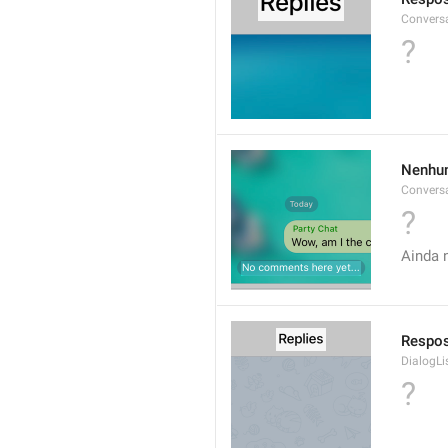
Conversa
?
Nenhum
Conversa
?
Ainda 
Respo
DialogLi
?