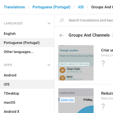
Translations
Portuguese (Portugal)
iOS
Groups And 
LANGUAGES
English
Groups And Channels
Portuguese (Portugal)
Criar 
Other languages...
Group.Lo
?
APPS
Android
iOS
Reduzi
TDesktop
Stats.Z
macOS
?
Android X