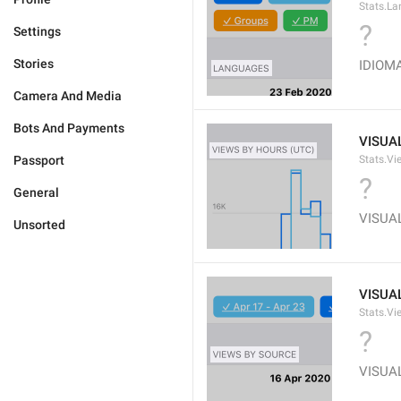
Stats.La
?
Settings
Stories
IDIOM
Camera And Media
Bots And Payments
VISUA
Passport
Stats.Vi
?
General
VISUA
Unsorted
VISUA
Stats.Vi
?
VISUA