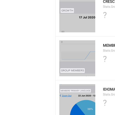
CRESC
Stats.Gr
?
MEMBR
Stats.G
?
IDIOM
Stats.G
?