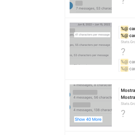
?
%@
 ca
%@
 ca
Stats.G
?
%@
 ca
%@
 ca
Mostra
Mostra
Stats.G
?