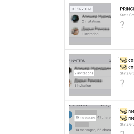
PRINC
Stats.Gr
?
%@
 co
%@
 co
Stats.Gr
?
%@
 m
%@
 m
Stats.G