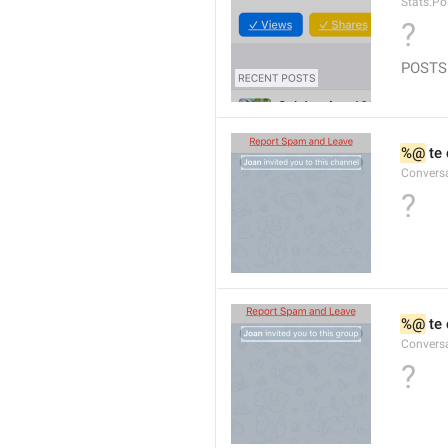
Stats.Po
?
POSTS
%@
 te
Conversa
?
%@
 te
Conversa
?