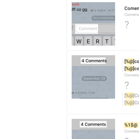
Comen
Convers
?
[
%@
]c
[
%@
]c
Convers
?
[
%@
]C
[
%@
]C
%1$@
Convers