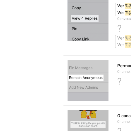
Ver 
%
Ver 
%
Conversa
?
Ver 
%
Ver 
%
Perma
Channel
?
O cana
Channel