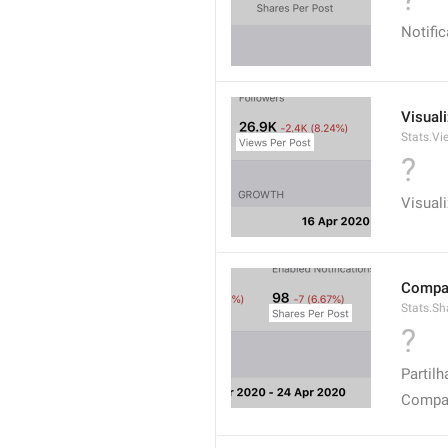
Notifi
Visual
Stats.V
?
Visual
Compar
Stats.Sh
?
Partil
Compar