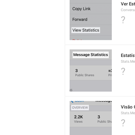
Ver Est
Convers
?
Estatí
Stats.Me
?
Visão 
Stats.M
?