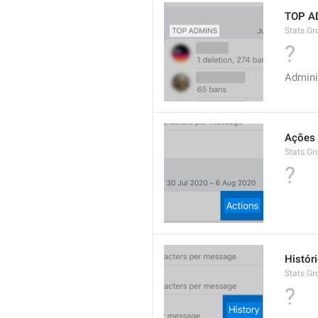
TOP A
Stats.G
?
Admini
Ações
Stats.G
?
Histór
Stats.Gr
?