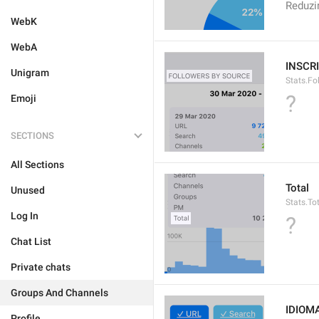
Reduzi
WebK
WebA
INSCR
Unigram
Stats.Fo
?
Emoji
SECTIONS
All Sections
Total
Unused
Stats.To
Log In
?
Chat List
Private chats
Groups And Channels
IDIOM
Profile