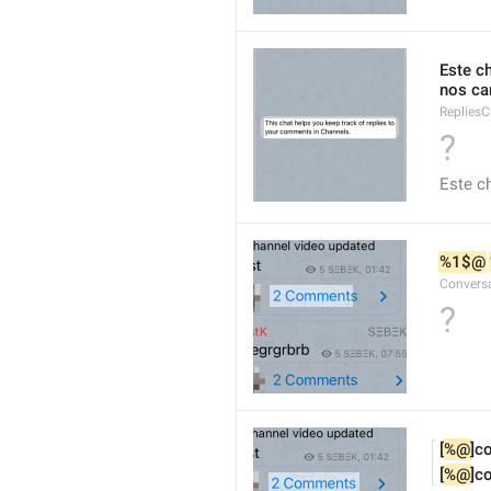
Este c
nos ca
RepliesC
?
Este c
%1$@
Convers
?
[
%@
]c
[
%@
]c