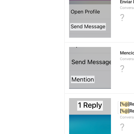
Envia
Convers
?
Menci
Convers
?
[
%@
]R
[
%@
]R
Conversa
?