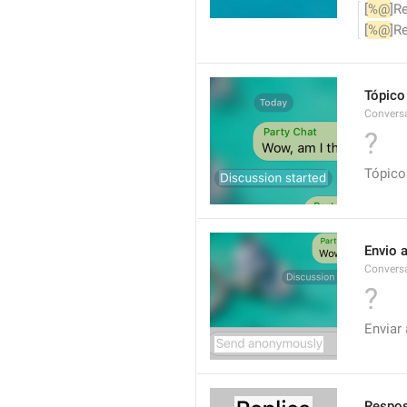
[
%@
]R
[
%@
]R
Tópico
Conversa
?
Tópico
Envio 
Convers
?
Enviar
Respo