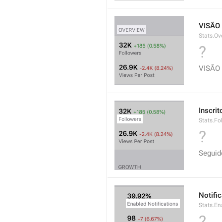
VISÃO
Stats.Ov
?
VISÃO
Inscrit
Stats.Fo
?
Seguid
Notifi
Stats.En
?