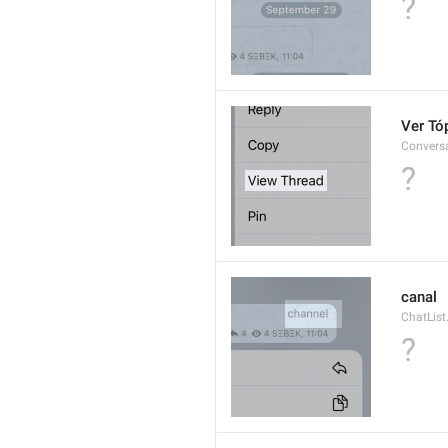
?
Ver Tó
Convers
?
canal
ChatLis
?