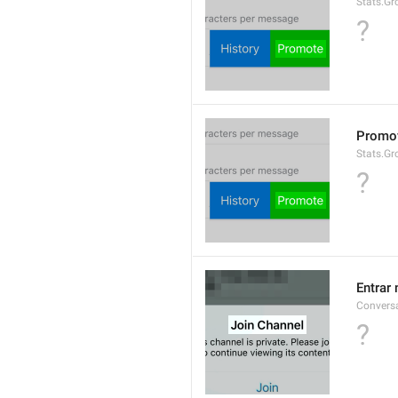
Stats.G
?
Promo
Stats.Gr
?
Entrar
Conversa
?