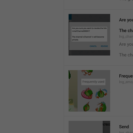
Are you
The ch
lng_cha
Are you
The ch
Freque
lng_emoj
Send
lng_shar