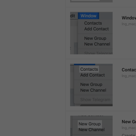
Windo
lng_ma
Contac
lng_mac
New G
lng_mac
Create