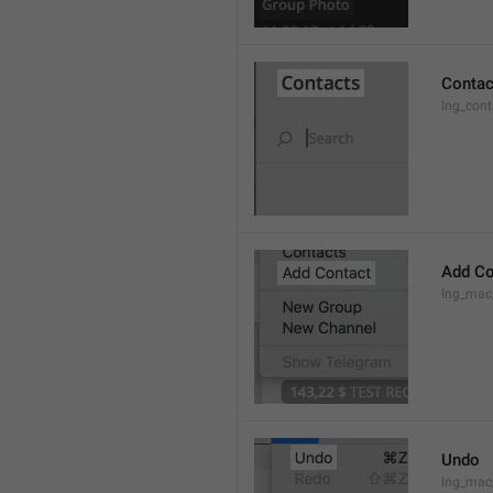
Contac
lng_cont
Add Co
lng_mac
Undo
lng_ma