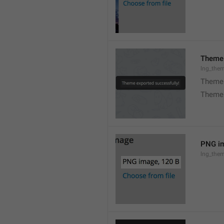
Theme 
lng_the
Theme 
Theme 
PNG im
lng_the