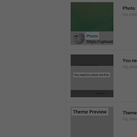
Photo
lng_atta
You ne
lng_pas
Theme
lng_them