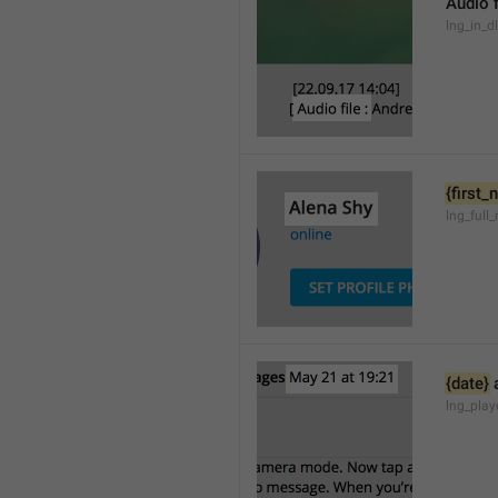
Audio f
lng_in_d
{first
lng_full
{date}
 
lng_pla