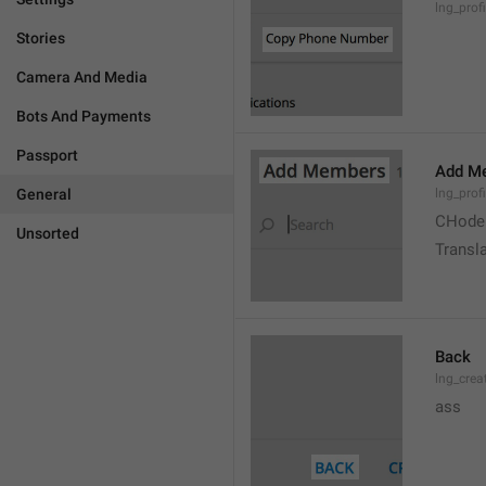
lng_prof
Stories
Camera And Media
Bots And Payments
Passport
Add M
General
lng_prof
CHode
Unsorted
Transla
Back
lng_crea
ass