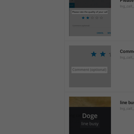
Please 
lng_call_
Commen
lng_cal
line bu
lng_call