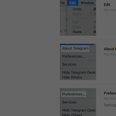
Edit
lng_mac
About 
lng_mac
Prefere
lng_mac
Setting