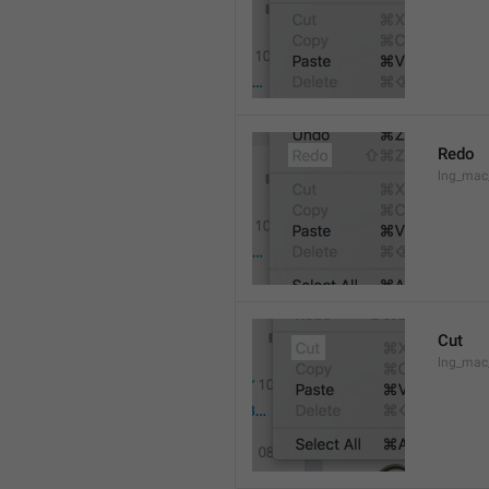
Redo
lng_mac
Cut
lng_mac