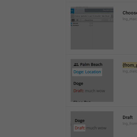
Choose
lng_mac
{from_
lng_dial
Draft
lng_from