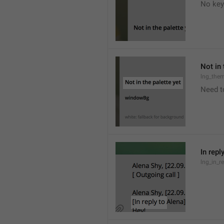
No key
Not in 
lng_the
Need t
In repl
lng_in_r