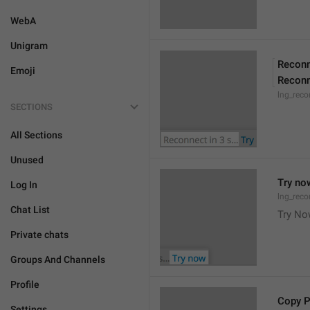
WebA
Unigram
Reconn
Emoji
Reconn
lng_reco
SECTIONS
All Sections
Unused
Try no
Log In
lng_reco
Chat List
Try N
Private chats
Groups And Channels
Profile
Copy 
Settings