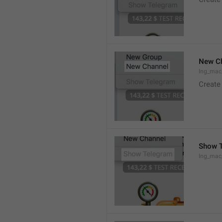
New C
lng_mac
Create
Show 
lng_ma