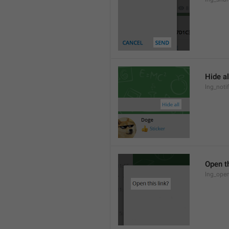
Hide al
lng_notif
Open th
lng_open