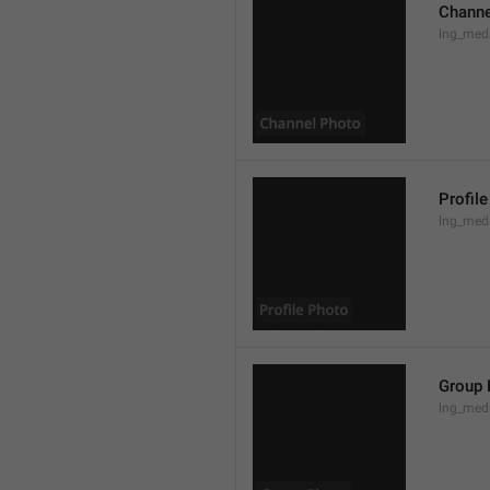
Channe
lng_med
Profil
lng_medi
Group 
lng_med