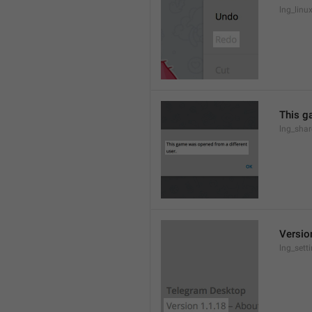
lng_lin
This g
lng_sha
Versio
lng_sett