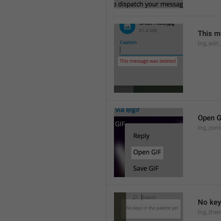
This m
lng_edit
Open G
lng_cont
No keys
lng_them