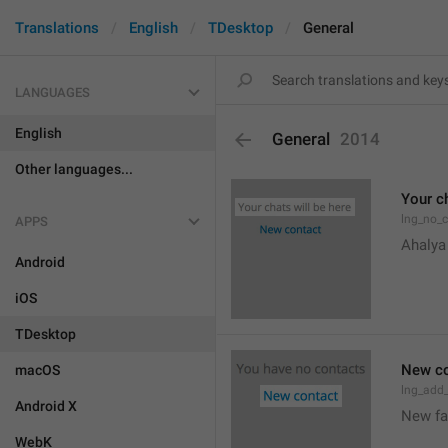
Translations
English
TDesktop
General
LANGUAGES
English
General
2014
Other languages...
Your ch
lng_no_
APPS
Ahalya
Android
iOS
TDesktop
New co
macOS
lng_add
Android X
New f
WebK