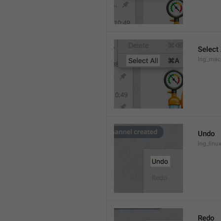
Select 
lng_mac
Undo
lng_lin
Redo