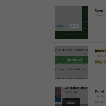
Open
lng_open
{month
lng_mon
{day}
{
Done!
lng_sha
Done