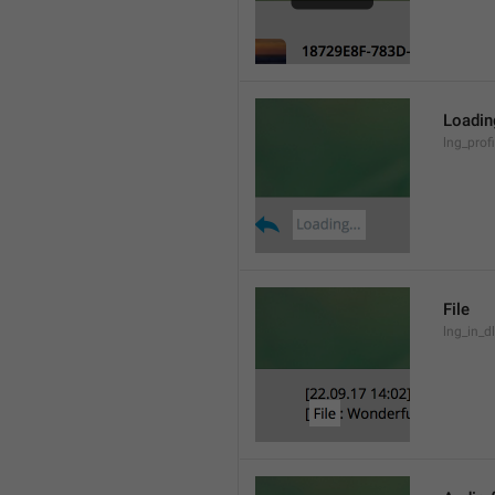
Loading
lng_prof
File
lng_in_dl