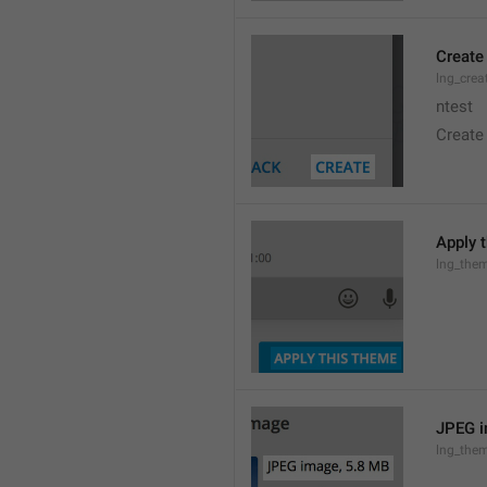
Create
lng_crea
ntest
Create
Apply 
lng_the
JPEG i
lng_them