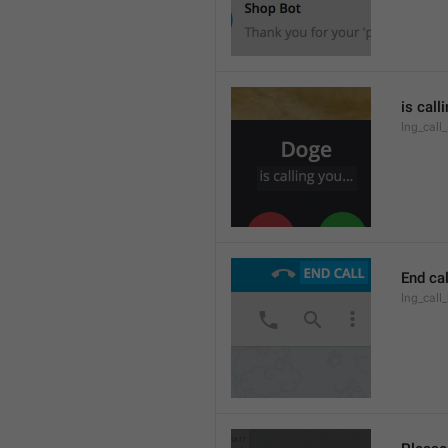
is call
lng_call
End cal
lng_call