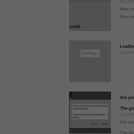
lng_noti
New m
New m
Loading
lng_cont
Are you
The gr
lng_cha
Are you
The gr