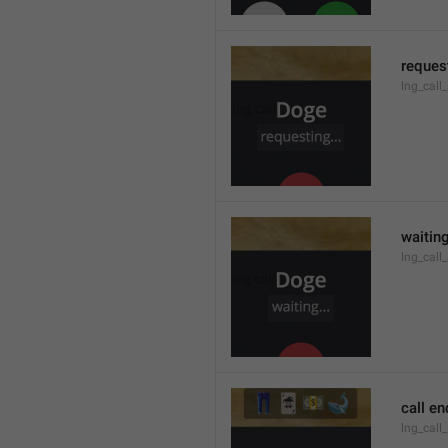
request
lng_call
waiting
lng_call
call e
lng_call