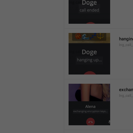
hanging
lng_call
exchan
lng_call