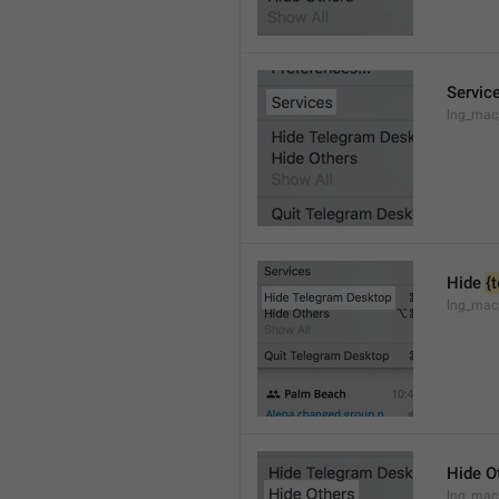
Servic
lng_mac
Hide 
{
lng_mac
Hide O
lng_mac