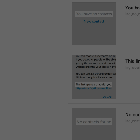
You ha
lng_no_c
This li
lng_use
No con
lng_cont