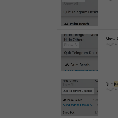
Show A
lng_mac
Quit 
{t
lng_mac