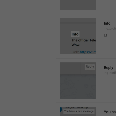
Info
lng_prof
Lf
Reply
lng_noti
You ha