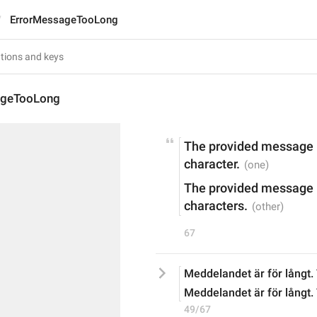
ErrorMessageTooLong
ageTooLong
The provided message i
character.
The provided message i
characters.
67
Meddelandet är för långt. 
Meddelandet är för långt. 
49/67