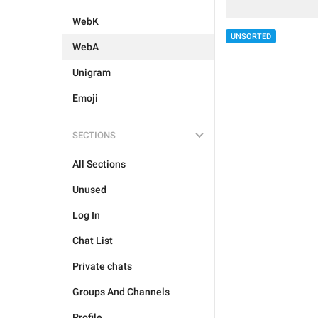
WebK
UNSORTED
WebA
Unigram
Emoji
SECTIONS
All Sections
Unused
Log In
Chat List
Private chats
Groups And Channels
Profile