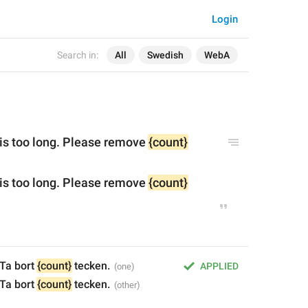
Login
Search in:
All
Swedish
WebA
s too long. Please remove 
{count}
s too long. Please remove 
{count}
Ta bort 
{count}
 tecken.
APPLIED
Ta bort 
{count}
 tecken.