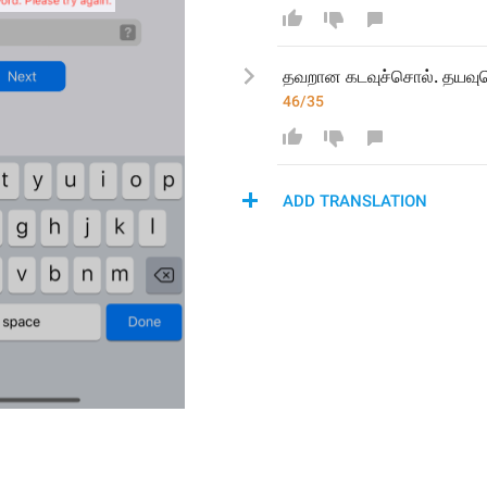
தவறான கடவுச்சொல். 
தயவுச
46/35
ADD TRANSLATION