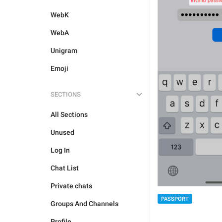
WebK
WebA
Unigram
Emoji
SECTIONS
All Sections
Unused
Log In
Chat List
Private chats
PASSPORT
Groups And Channels
Profile