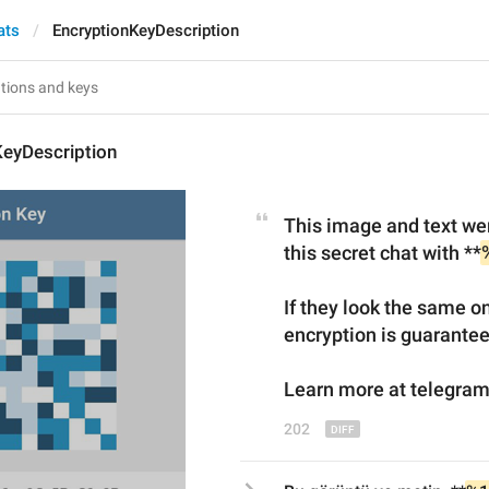
ats
EncryptionKeyDescription
KeyDescription
This image and text wer
this secret chat with 
**
If they look the same on
encryption is guarantee
Learn more at telegram
202