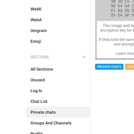
WebK
WebA
Unigram
Emoji
SECTIONS
PRIVATE CHATS
CRI
All Sections
Unused
Log In
Chat List
Private chats
Groups And Channels
Profile