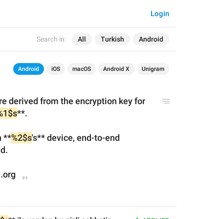
Login
Search in:
All
Turkish
Android
Android
iOS
macOS
Android X
Unigram
e derived from the encryption key for 
%1$s
**.
 
**
%2$s
's
**
 device, end-to-end 
d.
.org