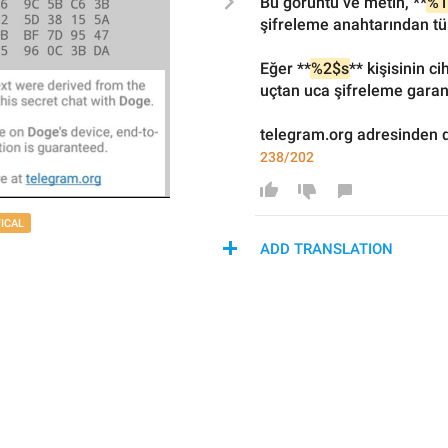
Bu görüntü ve metin, **
%1
şifreleme anahtarından tür
Eğer **
%2$s
** kişisinin c
uçtan uca şifreleme garanti
telegram.org adresinden d
238/202
TICAL
ADD TRANSLATION