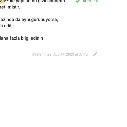
$s
** ile yapılan bu gizli sohbetin 
APPLIED
etilmiştir.
ihazında da aynı görünüyorsa, 
 edilir.
aha fazla bilgi edinin
Ali Demirtaş
,
Aug 14, 2023 at 07:12