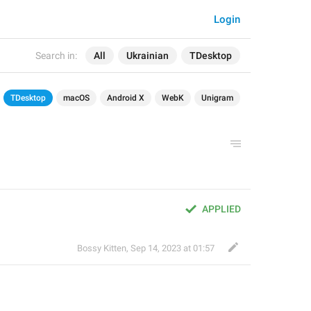
Login
Search in:
All
Ukrainian
TDesktop
TDesktop
macOS
Android X
WebK
Unigram
APPLIED
Bossy Kitten
,
Sep 14, 2023 at 01:57