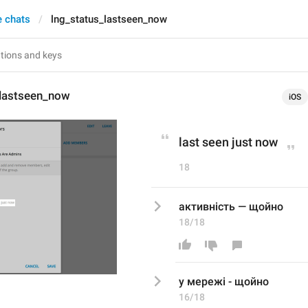
e chats
lng_status_lastseen_now
_lastseen_now
iOS
last seen just now
18
активність — щойно
18/18
у мережі -
 щойно
16/18