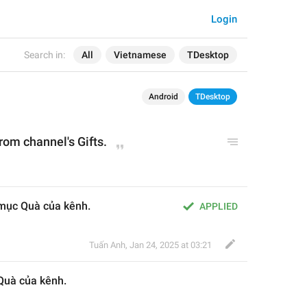
Login
Search in:
All
Vietnamese
TDesktop
Android
TDesktop
rom channel's Gifts.
mục Quà của kênh.
APPLIED
Tuấn Anh
,
Jan 24, 2025 at 03:21
Quà của kênh.