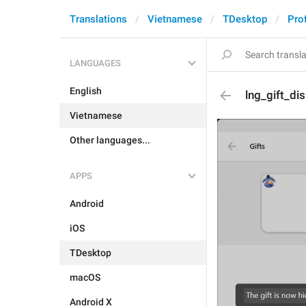
Translations
Vietnamese
TDesktop
Prof
LANGUAGES
English
lng_gift_di
Vietnamese
Other languages...
APPS
Android
iOS
TDesktop
macOS
Android X