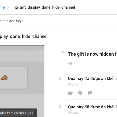
ile
lng_gift_display_done_hide_channel
splay_done_hide_channel
The gift is now hidden f
44
Quà này đã được ẩn khỏi 
41/44
Quà này đã được ẩn khỏi 
37/44