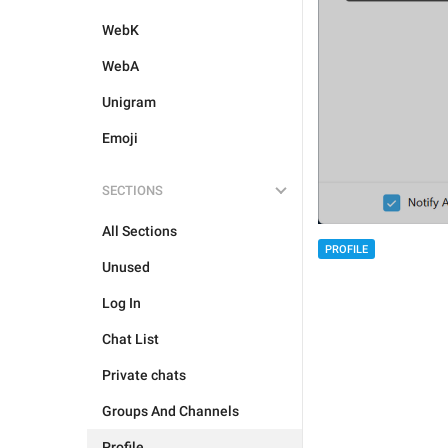
WebK
WebA
Unigram
Emoji
SECTIONS
All Sections
PROFILE
Unused
Log In
Chat List
Private chats
Groups And Channels
Profile