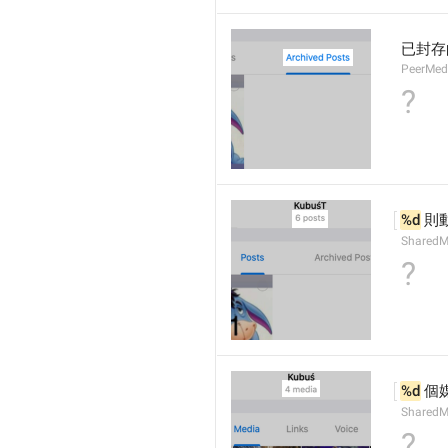
已封存
PeerMed
?
%d
 則
SharedM
?
%d
 個
SharedM
?