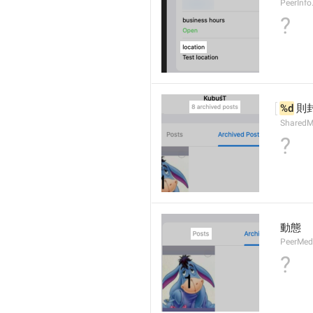
PeerInfo
?
%d
 則
SharedM
?
動態
PeerMed
?