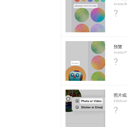
Avatar.B
?
預覽
Avatar.P
?
照片或
EditAvat
?