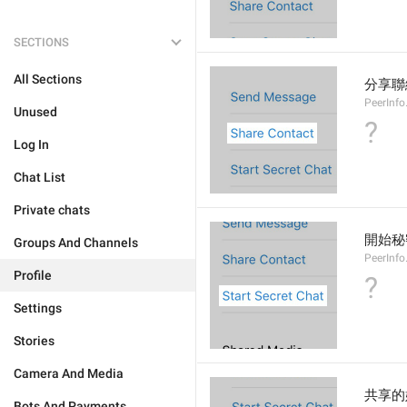
SECTIONS
All Sections
分享聯
PeerInfo
Unused
?
Log In
Chat List
Private chats
開始秘
Groups And Channels
PeerInfo
Profile
?
Settings
Stories
Camera And Media
共享的
Bots And Payments