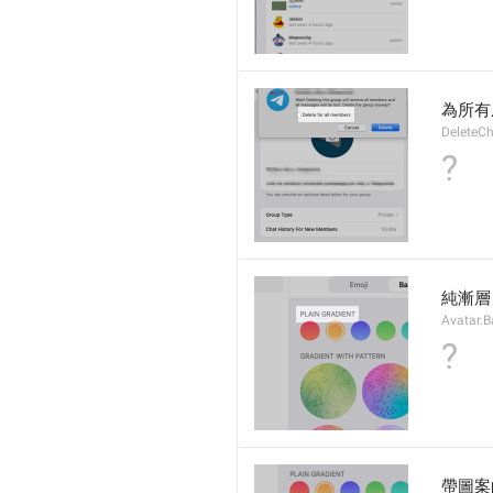
為所有
DeleteCh
?
純漸層
Avatar.B
?
帶圖案