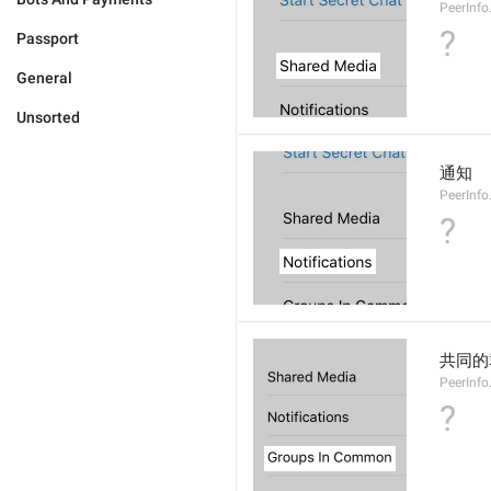
PeerInf
?
Passport
General
Unsorted
通知
PeerInfo
?
共同的
PeerInf
?