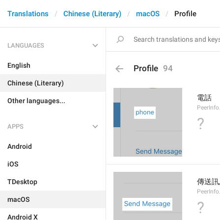
Translations
Chinese (Literary)
macOS
Profile
LANGUAGES
English
Profile
94
Chinese (Literary)
電話
Other languages...
PeerInf
?
APPS
Android
iOS
傳送訊
TDesktop
PeerInf
macOS
?
Android X