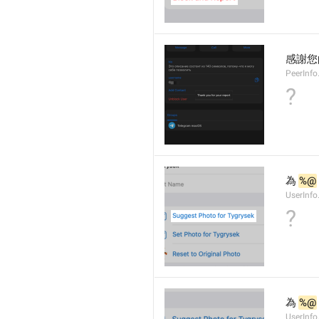
感謝您
PeerInfo
?
為 
%@
UserInf
?
為 
%@
UserInfo