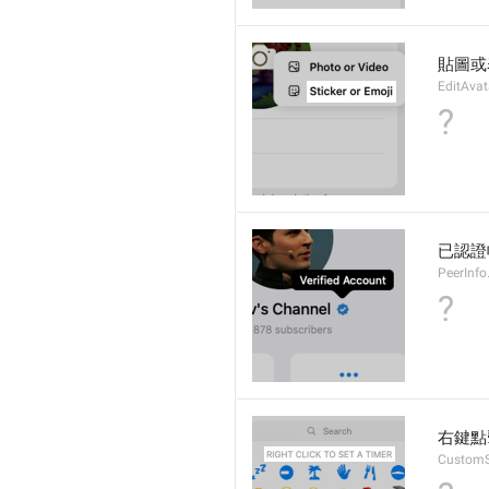
貼圖或
EditAvat
?
已認證
PeerInfo.
?
右鍵點
CustomS