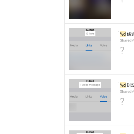
%d
 條
SharedM
?
%d
 則
SharedM
?