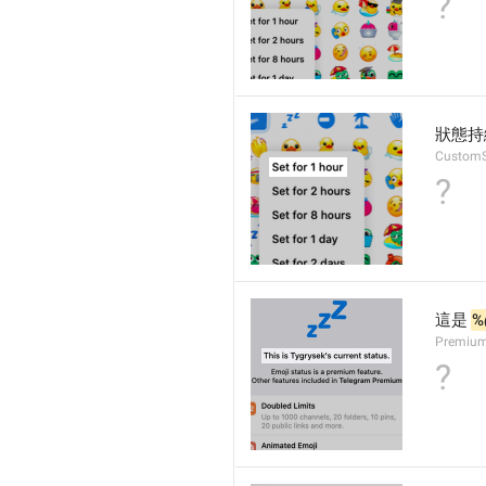
?
狀態持
CustomS
?
這是 
%
Premium.
?