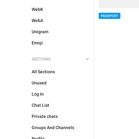
WebK
PASSPORT
WebA
Unigram
Emoji
SECTIONS
All Sections
Unused
Log In
Chat List
Private chats
Groups And Channels
Profile