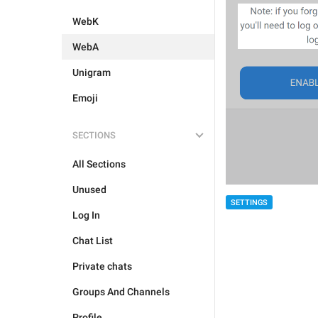
WebK
WebA
Unigram
Emoji
SECTIONS
All Sections
Unused
SETTINGS
Log In
Chat List
Private chats
Groups And Channels
Profile