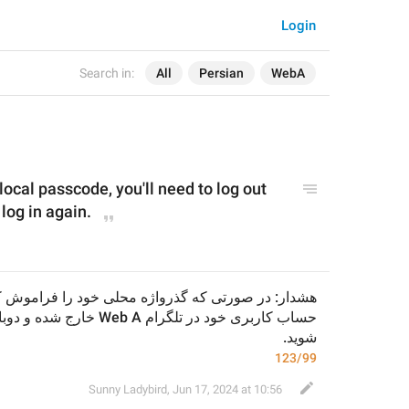
Login
Search in:
All
Persian
WebA
local passcode, you'll need to log out 
log in again.
شوید.
123/99
Sunny Ladybird
,
Jun 17, 2024 at 10:56