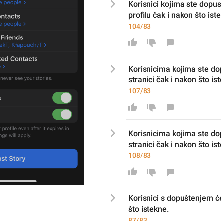
Korisnici 
kojima ste dopust
profilu čak i nakon što ist
104/83
Korisnici
ma kojima ste dopu
stranici
 čak i nakon što is
107/83
Korisnici
ma kojima ste dop
stranici
 čak i nakon što is
108/83
Korisnici s dopuštenjem će
što istekne.
87/83