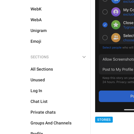
WebK
WebA
Unigram
Emoji
SECTIONS
All Sections
Unused
Log In
Chat List
Private chats
STORIES
Groups And Channels
Profile