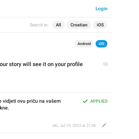
Login
Search in:
All
Croatian
iOS
Android
iOS
ur story will see it on your p
rofil
e 
 vidjeti ovu priču na vašem 
APPLIED
ekne.
Aki
,
Jul 19, 2023 at 21:06