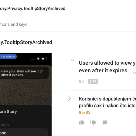
ory.Privacy.TooltipStoryArchived
cy.TooltipStoryArchived
Users allowed to view yo
even after it expires.
83
Korisnici s dopuštenjem će
profilu čak i nakon što ist
86/83