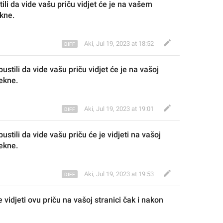
ili da vide vašu priču vidjet
 će 
je
 na vašem 
ekne.
Aki
,
Jul 19, 2023 at 18:52
stili da vide vašu priču vidjet
 će 
je
 na vaš
oj 
tekne.
Aki
,
Jul 19, 2023 at 19:01
ustili da vide vašu priču
 će 
je 
vidjeti 
na vaš
oj 
tekne.
Aki
,
Jul 19, 2023 at 19:53
 vidjeti ovu priču na vaš
oj stranici
 čak i nakon 