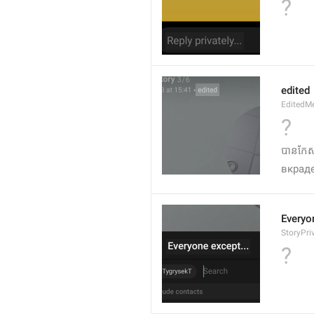
?
edited
EditedM
?
បានកែស
вкрад
Everyo
StoryPri
?