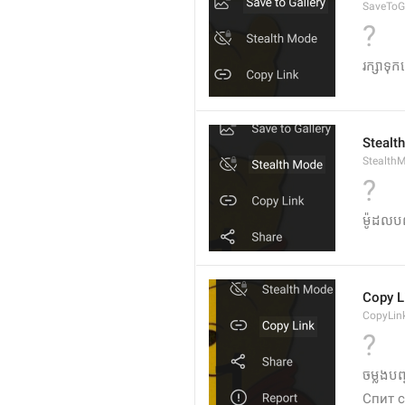
SaveToGa
?
រក្សាទុ
Stealt
Stealth
?
ម៉ូដលប
Copy L
CopyLin
?
ចម្លងបញ្
Спит 