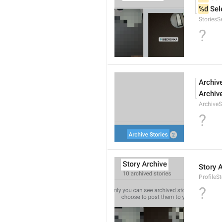
%d
 Sel
StoriesS
?
Archiv
Archiv
ArchiveS
?
Story 
ProfileS
?