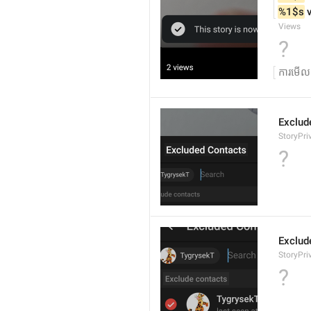
%1$s
 
Views
?
ការមើល
Exclud
StoryPri
?
Exclud
StoryPri
?