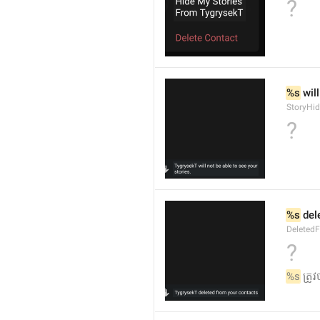
?
%s
 wil
StoryHi
?
%s
 del
Deleted
?
%s
 ត្រ