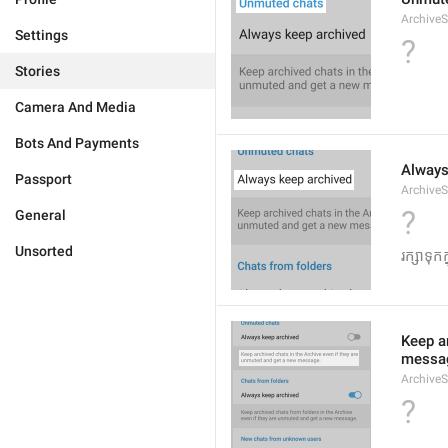
Archive
Settings
?
Stories
Camera And Media
Bots And Payments
Always
Passport
Archive
?
General
Unsorted
រក្សាទុកក
Keep ar
messa
Archive
?