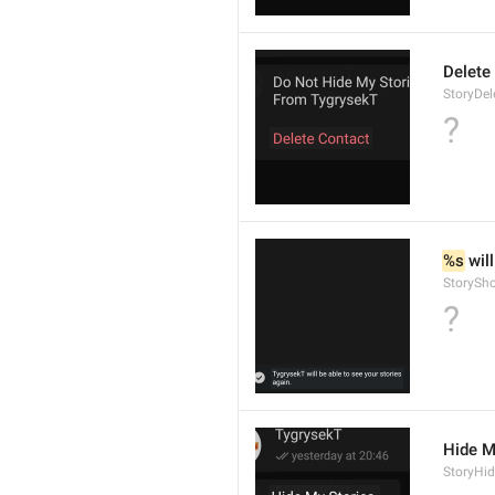
Delete
StoryDel
?
%s
 wil
StorySh
?
Hide M
StoryHi