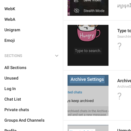
រក្សាទុកវ
WebK
WebA
Unigram
Type t
SearchI
Emoji
?
SECTIONS
All Sections
Unused
Archiv
ArchiveS
Log In
?
Chat List
Private chats
Groups And Channels
Unmute
Profile