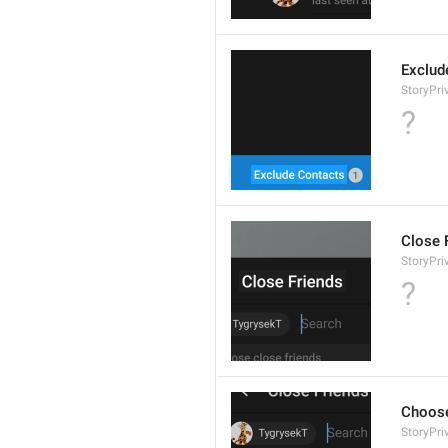
Exclud
StoryPr
?
Close 
StoryPri
?
Choose
StoryPri