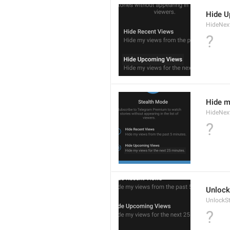
Hide 
HideNex
?
Hide m
HideNex
?
Unlock
UnlockS
?