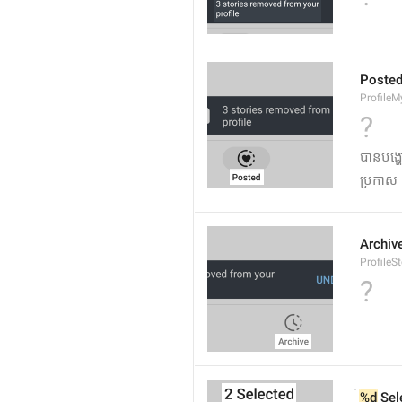
Poste
ProfileM
?
បានបង្ហ
ប្រកាស
Archiv
ProfileS
?
%d
 Sel