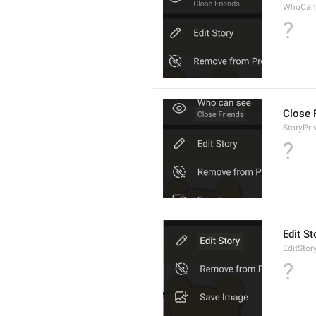
WhoCan
?
Close 
StoryPri
?
Edit St
EditStor
?