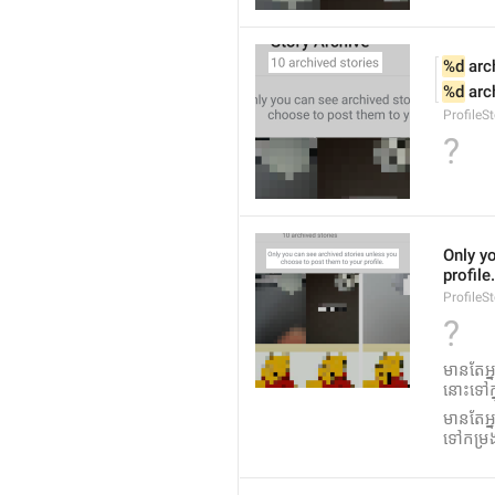
%d
 arc
%d
 arc
ProfileS
?
Only y
profile.
ProfileS
?
មានតែអ្
នោះទៅក្
មាន​តែ​អ
ទៅ​កម្រង