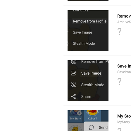
Remove
ArchiveS
?
Save I
SaveIma
?
My Sto
MyStory