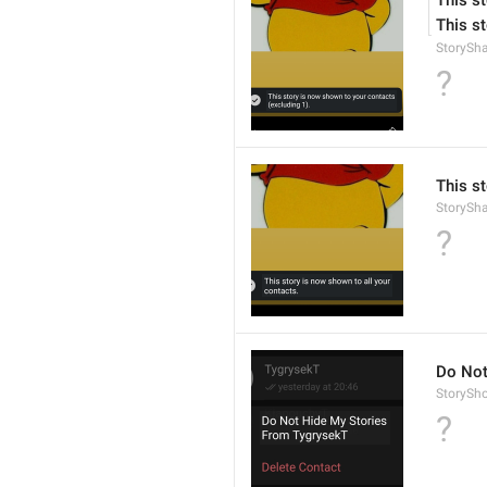
This s
This s
StorySh
?
This st
StorySh
?
Do Not
StorySh
?