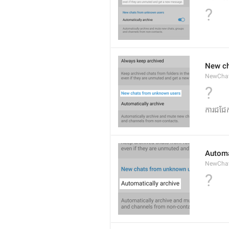
?
New ch
NewCha
?
ការជជែកថ
Automa
NewCha
?