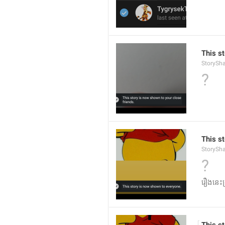
This s
StorySh
?
This s
StorySh
?
រឿងនេះត