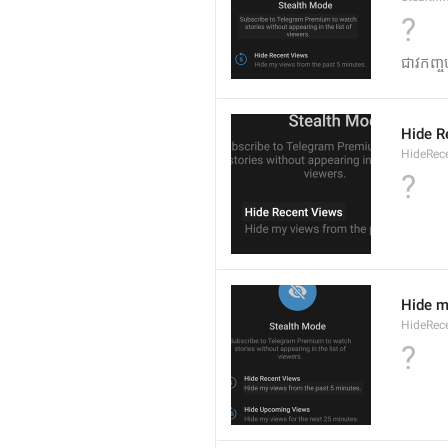
?
ជាវកញ្ច
Hide R
HideRec
?
Hide m
HideRec
?