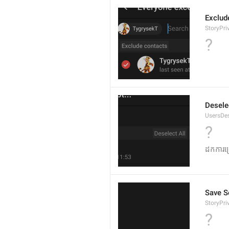
Exclud
StoryPri
?
Desele
UsersDes
?
ដកការជ
Save S
StoryPr
?