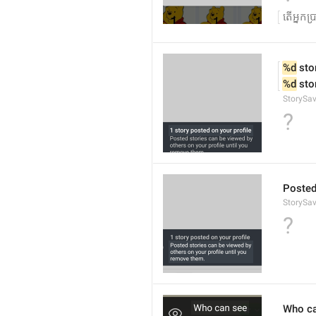
តើអ្នកប
%d
 sto
%d
 sto
StorySav
?
Posted
StorySav
?
Who ca