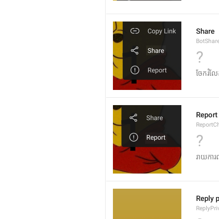
Share
BotShar
?
ចែករំល
Report
ReportC
?
រាយការ
Reply p
ReplyPri