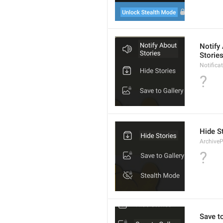
Notify
Storie
Notific
?
Hide S
ArchiveP
?
Save to