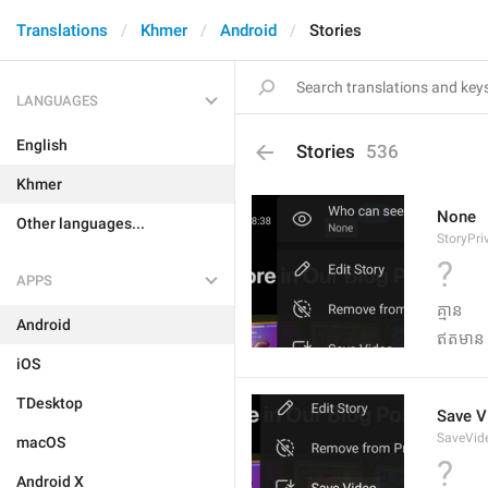
Translations
Khmer
Android
Stories
LANGUAGES
English
Stories
536
Khmer
None
Other languages...
StoryPr
?
APPS
គ្មាន
Android
ឥតមាន
iOS
TDesktop
Save V
SaveVid
macOS
?
Android X