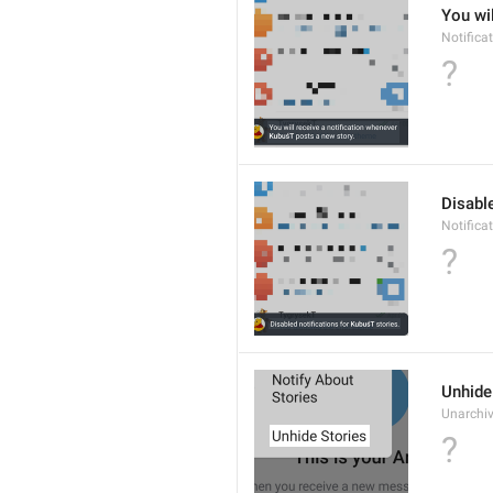
You wil
Notific
?
Disable
Notifica
?
Unhide
Unarchiv
?