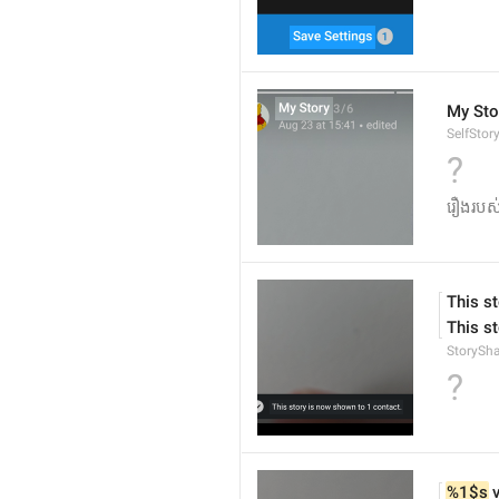
My Sto
SelfStory
?
រឿង​របស់ខ្
This s
This s
StorySh
?
%1$s
 