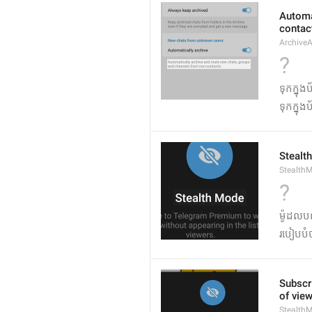
Automa
contac
Archive
?
ទុកក្នុ
ទុកក្នុ
Stealt
StealthM
?
ម៉ូដលប
របៀបបំ
Subscr
of view
Stealth