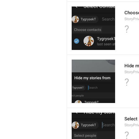
Choose
StoryPri
?
Hide m
StoryPriv
?
Select
StoryPri
?