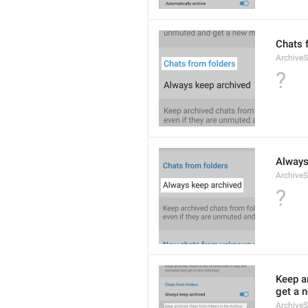
Chats 
Archive
?
Always
Archive
?
Keep ar
get a 
Archive