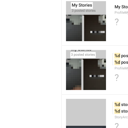
My Sto
ProfileM
?
%d
 pos
%d
 pos
ProfileM
?
%d
 sto
%d
 sto
StoryArc
?