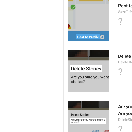
Post to
SaveToPr
?
Delete
DeleteSto
?
Are yo
Are yo
DeleteSt
?