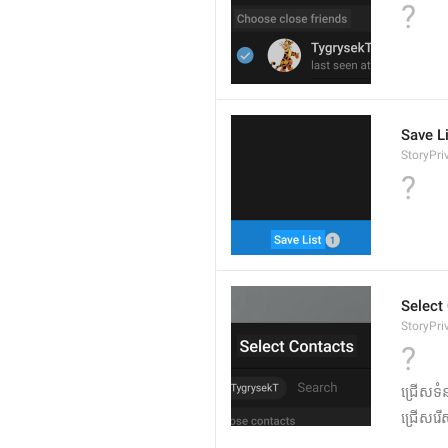
?
Save L
StoryPr
?
Select
StoryPri
?
ជ្រើសទំ
ជ្រើសរើ