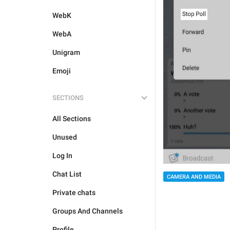
WebK
WebA
Unigram
Emoji
SECTIONS
All Sections
Unused
Log In
Chat List
CAMERA AND MEDIA
Private chats
Groups And Channels
Profile