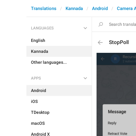
Translations
Kannada
Android
Camera 
LANGUAGES
English
StopPoll
Kannada
Other languages...
APPS
Android
iOS
TDesktop
macOS
Android X