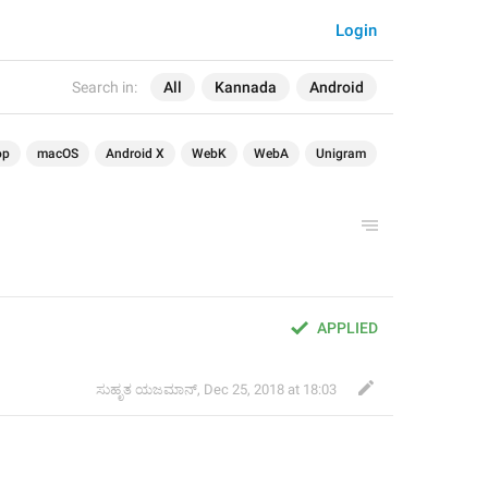
Login
Search in:
All
Kannada
Android
op
macOS
Android X
WebK
WebA
Unigram
APPLIED
ಸುಹೃತ ಯಜಮಾನ್
,
Dec 25, 2018 at 18:03