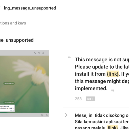
lng_message_unsupported
ge_unsupported
This message is not sup
Please update to the lat
install it from 
{link}
. If
this message might depe
implemented.
258
Mesej ini tidak disokong o
Sila kemaskini aplikasi ter
pasang melalui 
{link}
. Jik