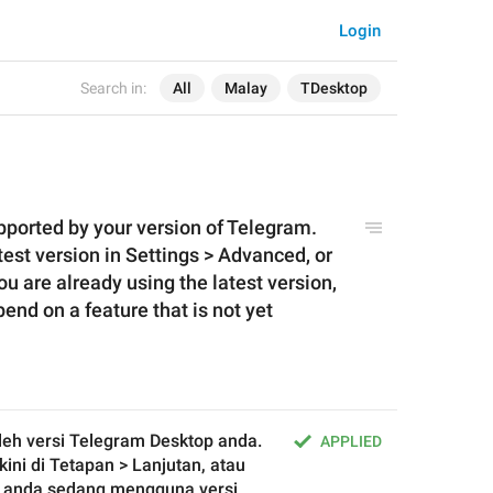
Login
Search in:
All
Malay
TDesktop
ported by your version of Telegram. 
est version in Settings > Advanced, or 
 you are already using the latest version, 
nd on a feature that is not yet 
leh versi Telegram Desktop anda. 
APPLIED
kini di Tetapan > Lanjutan, atau 
a anda sedang mengguna versi 