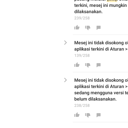
terkini, mesej ini mungkin
dilaksanakan.
239/258
Mesej ini tidak disokong o
aplikasi terkini di 
Atur
an >
139/258
Mesej ini tidak disokong o
aplikasi terkini di 
Atur
an >
sedang mengguna versi ter
belum dilaksanakan.
238/258