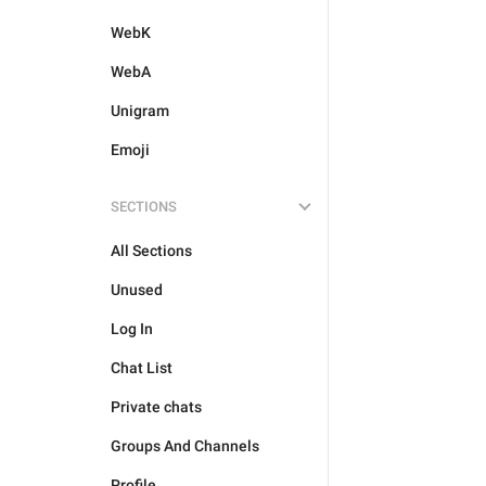
WebK
WebA
Unigram
Emoji
SECTIONS
All Sections
Unused
Log In
Chat List
Private chats
Groups And Channels
Profile