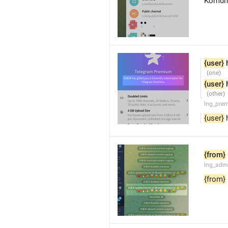
Komuni
{user}
 
{user}
 
lng_pre
{user}
 
{from}
lng_adm
{from}