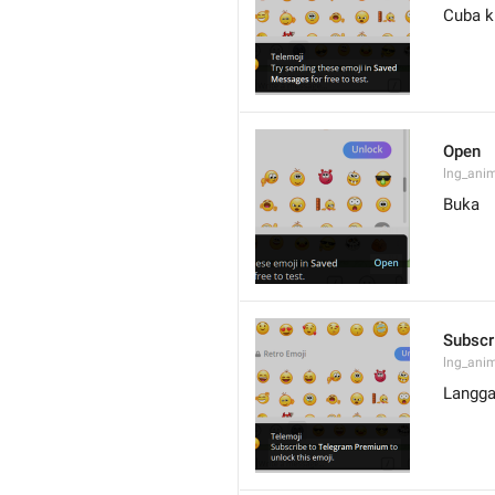
Cuba k
Open
lng_ani
Buka
Subscr
lng_anim
Langga