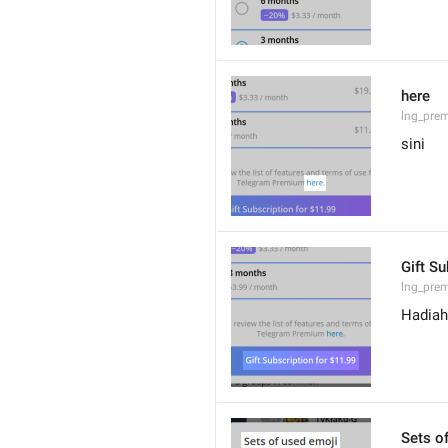
here
lng_prem
sini
Gift Su
lng_prem
Hadiah
Sets o