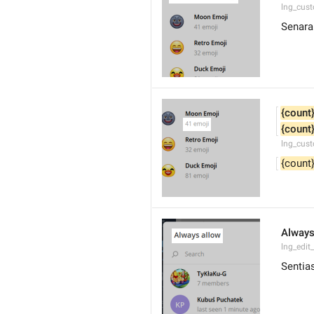
lng_cus
Senara
{count
{count
lng_cus
{count
Always
lng_edit
Sentia