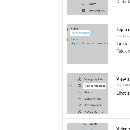
Cipta t
Topic 
lng_acti
Topik 
Tajuk 
View 
lng_for
Lihat 
Video 