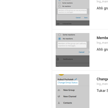
lng_mana
Ahli g
Member
lng_man
Ahli gr
Change
lng_men
Tukar 