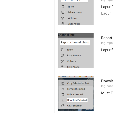
Lapur 
Laour  
Report
lng_repo
Lapur 
Downlo
lng_con
Muat T