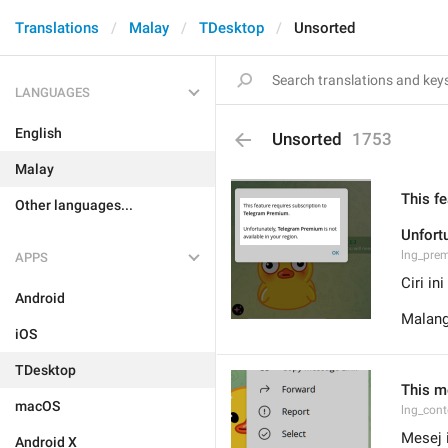
Translations
Malay
TDesktop
Unsorted
LANGUAGES
English
Unsorted
1753
Malay
This f
Other languages...
Unfort
lng_pre
APPS
Ciri i
Android
Malang
iOS
TDesktop
This m
macOS
lng_con
Mesej 
Android X