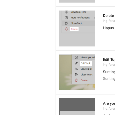
Delete
lng_foru
Hapus
Edit To
lng_foru
Suntin
Suntin
Are you
lng_foru