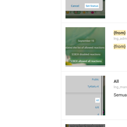
{from}
lng_admi
{from}
All
lng_man
Semua