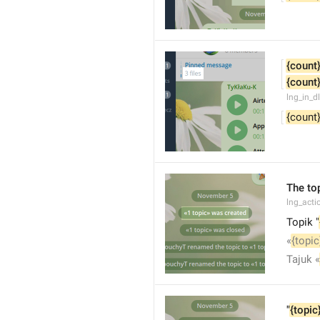
{count
{count
lng_in_d
{count
The top
lng_acti
Topik "
«
{topic
Tajuk «
"
{topic