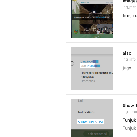
Images
lng_med
Imej di
also
lng_info
juga
Show T
lng_foru
Tunjuk
Tunjuk