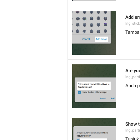
Add em
lng_stic
Tamba
Are yo
lng_part
Anda p
Show t
lng_part
Tunjuk