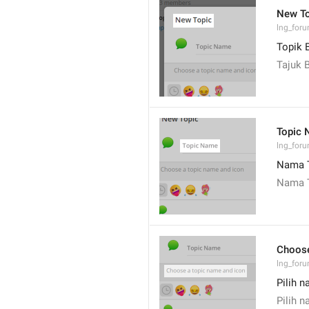
New To
lng_for
Topik 
Tajuk 
Topic
lng_foru
Nama 
Nama 
Choose
lng_foru
Pilih 
Pilih 