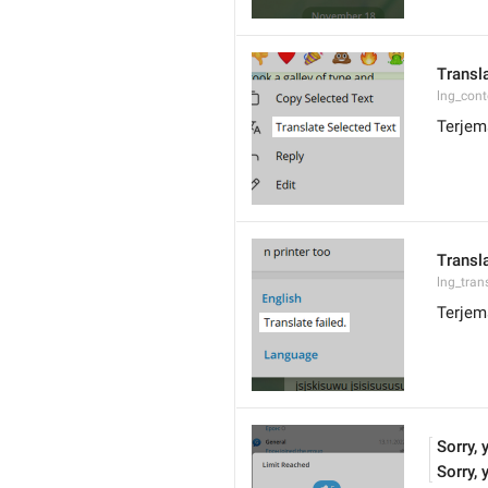
Transl
lng_cont
Terjem
Transla
lng_tran
Terjem
Sorry, 
Sorry, 