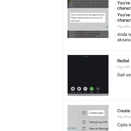
You've
charact
You've
charac
lng_edit
Anda t
aksara
Redial
lng_call_
Dail s
Create
lng_foru
Cipta t