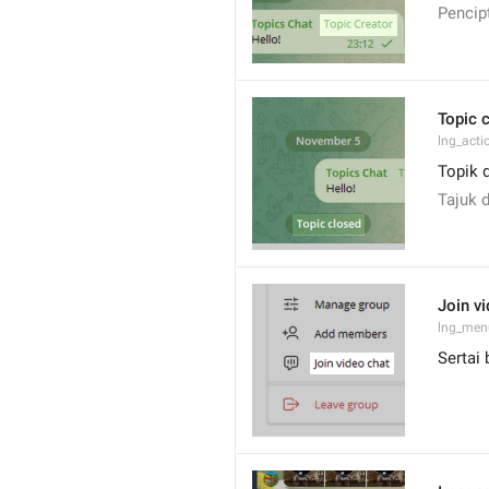
Pencip
Topic 
lng_acti
Topik d
Tajuk d
Join v
lng_menu
Sertai 