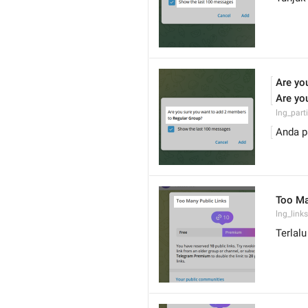
Are yo
Are yo
lng_part
Anda p
Too Ma
lng_links
Terlal