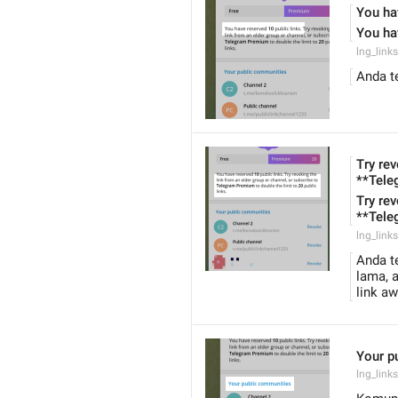
You ha
You ha
lng_links
Anda t
Try rev
**Tele
Try rev
**Tele
lng_links
Anda te
lama, 
link a
Your p
lng_links