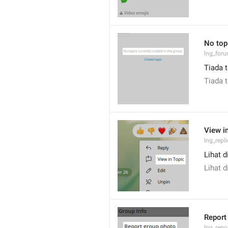
No topi
lng_for
Tiada t
Tiada t
View i
lng_repl
Lihat d
Lihat d
Report
lng_repo