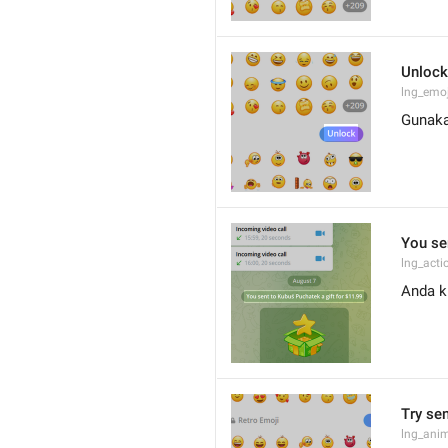
Unlock
lng_emoj
Gunak
You se
lng_acti
Anda k
Try se
lng_ani