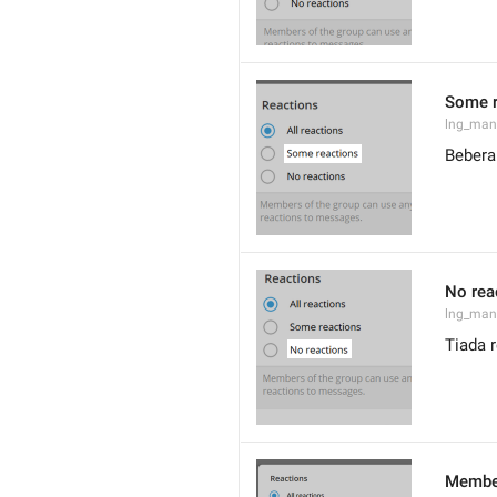
Some r
lng_man
Bebera
No rea
lng_man
Tiada 
Member