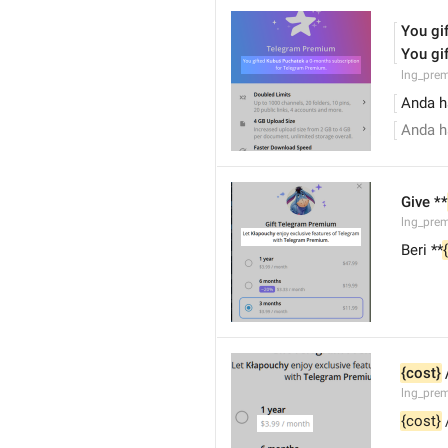
You gif
You gif
lng_pre
Anda h
Anda h
Give **
lng_pre
Beri **
{cost}
lng_prem
{cost}
 