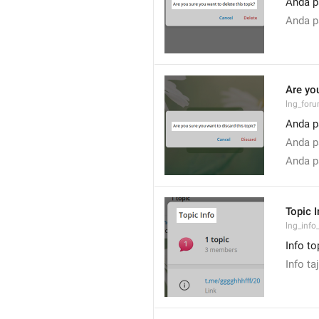
Anda pa
Anda pa
Are you
lng_foru
Anda pa
Anda pa
Anda pa
Topic I
lng_info_
Info to
Info ta