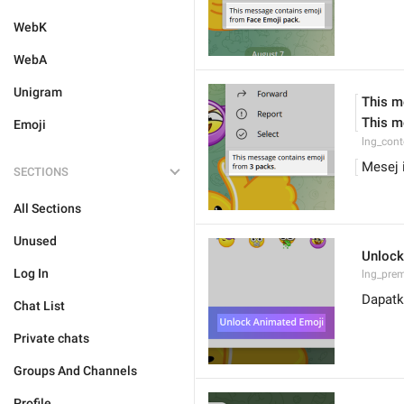
WebK
WebA
Unigram
This m
This m
Emoji
lng_con
Mesej 
SECTIONS
All Sections
Unused
Unlock
Log In
lng_pre
Dapatk
Chat List
Private chats
Groups And Channels
Profile