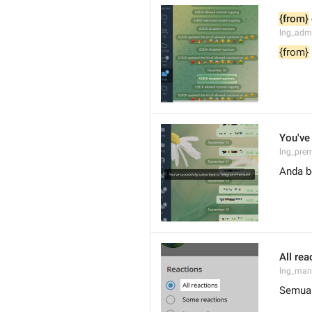
{from}
lng_admi
{from}
You've
lng_pre
Anda b
All rea
lng_mana
Semua 