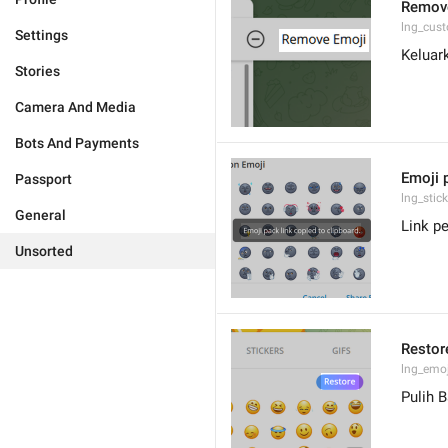
Remov
lng_cus
Settings
Keluar
Stories
Camera And Media
Bots And Payments
Emoji p
Passport
lng_stic
General
Link pe
Unsorted
Restor
lng_emo
Pulih B