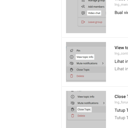
lng_menu
Bual v
View t
lng_cont
Lihat i
Lihat i
Close 
lng_foru
Tutup 
Tutup 