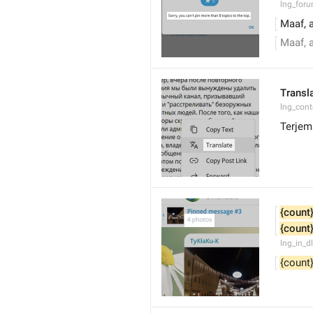
lng_foru
Maaf, a
Maaf, a
Transl
lng_cont
Terjem
{count
{count
lng_in_d
{count