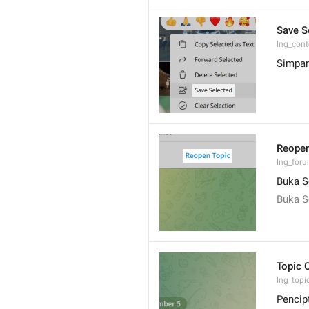
Save S
lng_cont
Simpan
Reopen
lng_foru
Buka S
Buka S
Topic 
lng_topi
Pencip