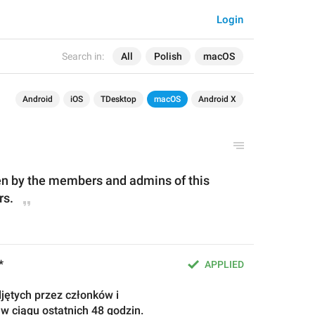
Login
Search in:
All
Polish
macOS
Android
iOS
TDesktop
macOS
Android X
n by the 
members and admins 
of this 
rs.
*
APPLIED
jętych przez członków i 
 w ciągu ostatnich 48 godzin.