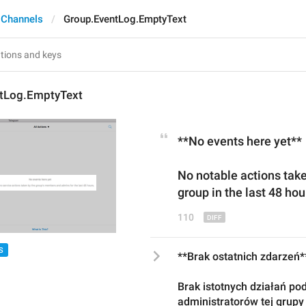
 Channels
Group.EventLog.EmptyText
tLog.EmptyText
**No events here yet**
No notabl
e actions take
group in
 the last 48 hou
110
S
**Brak ostatnich zdarzeń*
Brak istotnych działań pod
administratorów tej grupy