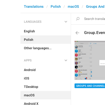
Translations
Polish
macOS
Groups And
LANGUAGES
English
Group.Even
Polish
Other languages...
APPS
Android
iOS
GROUPS AND CHANNEL
TDesktop
macOS
Android X