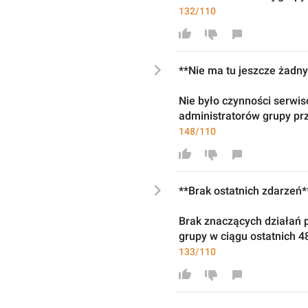
132/110
**
Nie ma tu jeszcze żadny
Nie było czynności serw
administratorów 
grupy 
pr
148/110
**Brak ostatnich zdarzeń*
Brak 
znacząc
ych działań 
grupy w ciągu ostatnich 4
133/110