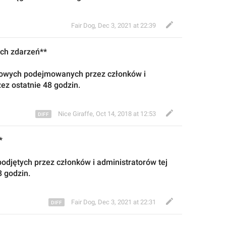
Fair Dog
,
Dec 3, 2021 at 22:39
ch zdarzeń**
isowych podejmowan
ych przez członków i 
zez ostatnie
 48 godzin.
Nice Giraffe
,
Oct 14, 2018 at 12:53
*
podjętych przez członków i administratorów tej 
8 godzin.
Fair Dog
,
Dec 3, 2021 at 22:31