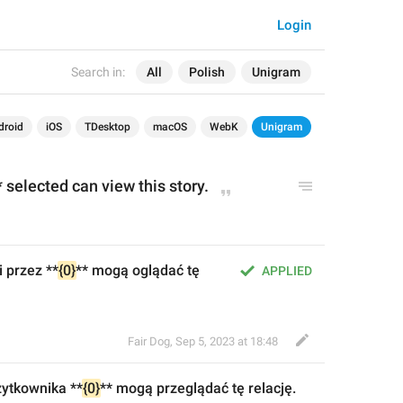
Login
Search in:
All
Polish
Unigram
droid
iOS
TDesktop
macOS
WebK
Unigram
* selected can view this story.
 przez **
{0}
** mogą oglądać tę 
APPLIED
Fair Dog
,
Sep 5, 2023 at 18:48
żytkownika
 **
{0}
** mogą 
prze
glądać tę relację.