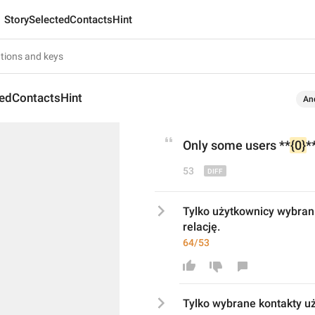
StorySelectedContactsHint
tedContactsHint
An
Only some 
user
s **
{0}
*
53
Tylko użytkownicy wybrani
relację.
64/53
Tylko 
wybrane kontakty u