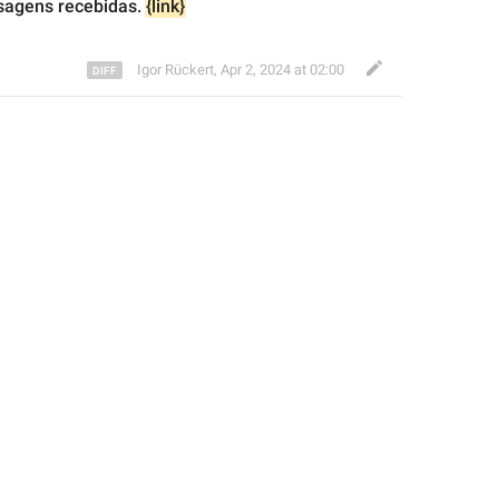
sagens 
recebidas. 
{link}
Igor Rückert
,
Apr 2, 2024 at 02:00