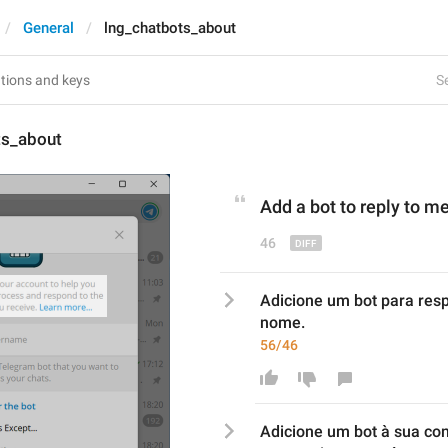
General
lng_chatbots_about
Se
ts_about
Add a bot to 
reply to m
46
Adicione um bot para res
nome.
56/46
Adicione um bot 
à sua con