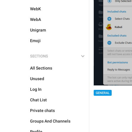
WebK
WebA
Unigram
Emoji
SECTIONS
All Sections
Unused
Log In
GENERAL
Chat List
Private chats
Groups And Channels
Profile