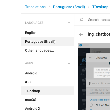
Translations
Portuguese (Brazil)
TDesktop
LANGUAGES
English
lng_chatbo
Portuguese (Brazil)
Other languages...
APPS
Android
iOS
TDesktop
macOS
Android X