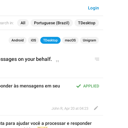
Login
arch in:
All
Portuguese (Brazil)
TDesktop
Android
iOS
TDesktop
macOS
Unigram
essages on 
your 
behalf.
ponder às mensagens em seu 
APPLIED
John R
,
Apr 20 at 04:23
ta 
para 
ajudar você a processar e 
responder 