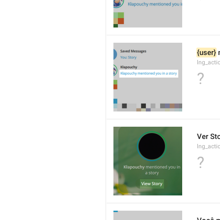
{user}
 
lng_acti
?
Ver St
lng_acti
?