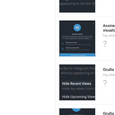
Assine
visual
lng_ste
?
Oculta
lng_stea
?
Oculta