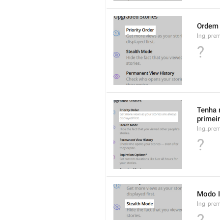
Ordem 
lng_prem
?
Tenha 
primeir
lng_prem
?
Modo I
lng_prem