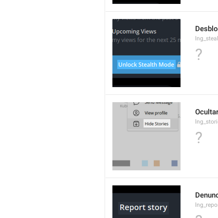
Desblo
lng_ste
?
Ocultar
lng_stor
?
Denunc
lng_repo