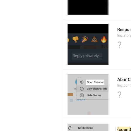
Respon
lng_stor
?
Abrir 
lng_con
?
{count