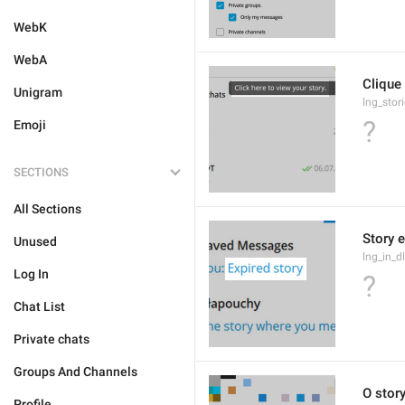
WebK
WebA
Clique 
Unigram
lng_stor
?
Emoji
SECTIONS
All Sections
Story 
Unused
lng_in_d
Log In
?
Chat List
Private chats
Groups And Channels
O stor
Profile