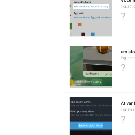
Você 
lng_act
?
um sto
lng_acti
?
Ativar 
lng_ste
?