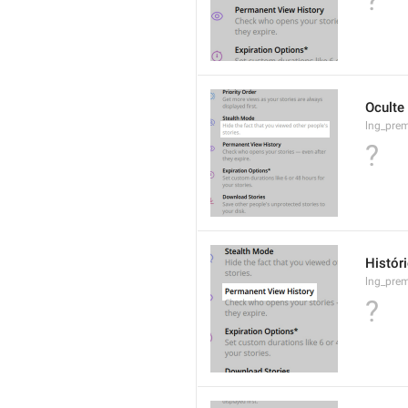
?
Oculte
lng_prem
?
Histór
lng_prem
?