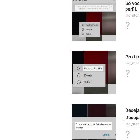
Só voc
perfil.
lng_stor
?
Postar 
lng_medi
?
Deseja
Deseja
lng_stor
?