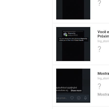
?
Você e
Próxim
lng_stor
?
Mostra
lng_sto
?
Mostra