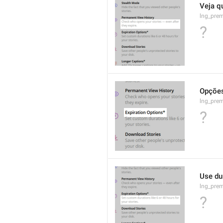
Veja q
lng_pre
?
Opções
lng_prem
?
Use du
lng_prem
?