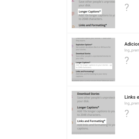
?
Adicio
lng_pre
?
Links 
lng_prem
?