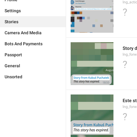
lng_acti
?
Settings
Stories
Camera And Media
Bots And Payments
Story d
Passport
lng_forw
?
General
Unsorted
Este s
lng_forw
?