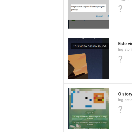
?
Este v
lng_stor
?
O story
lng_acti
?