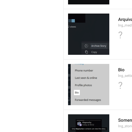
Arquiv
lng_medi
?
Bio
lng_sett
?
Soment
lng_stor