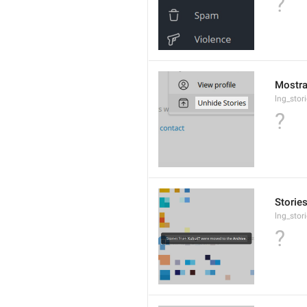
?
Mostra
lng_stor
?
Stories
lng_stor
?