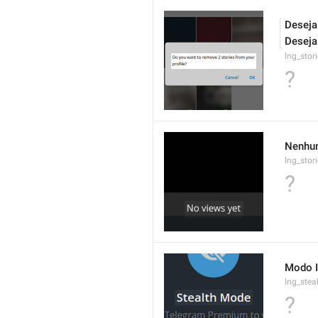
Deseja
Deseja
lng_stor
?
Nenhum
lng_stor
?
Modo I
lng_stea
?