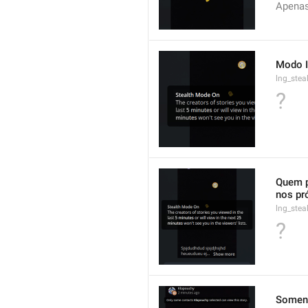
Apenas
Modo I
lng_stea
?
Quem p
nos pr
lng_stea
?
Soment