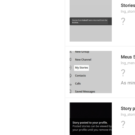
Stories
lng_stor
?
Meus S
lng_men
?
As min
Story p
lng_stor
?