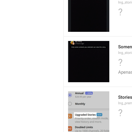
lng_stor
?
Soment
lng_stor
?
Apenas
Storie
lng_pre
?