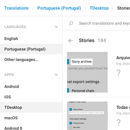
Translations
Portuguese (Portugal)
TDesktop
Storie
LANGUAGES
English
Stories
184
Portuguese (Portugal)
Arquiv
Other languages...
lng_expo
?
APPS
Android
iOS
Todas 
TDesktop
lng_expo
macOS
?
Android X