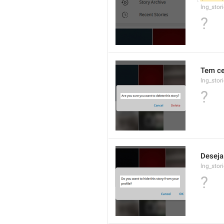
lng_stor
?
Tem ce
lng_stor
?
Deseja 
lng_stor
?