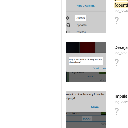
{count
lng_prof
?
Deseja 
lng_stor
?
Impuls
lng_view
?