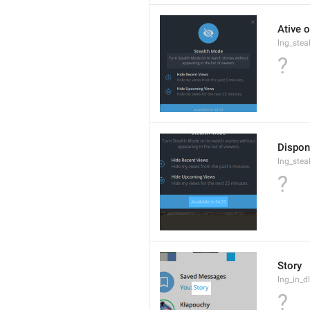
Ative o
lng_ste
?
Dispon
lng_ste
?
Story
lng_in_d
?