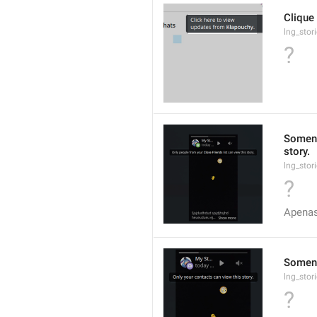
Clique 
lng_stor
?
Soment
story.
lng_stor
?
Apenas
Soment
lng_stor
?