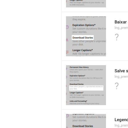
Baixar 
lng_prem
?
Salve 
lng_pre
?
Legend
lng_prem