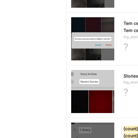
Tem ce
Tem ce
lng_stor
?
Storie
lng_stor
?
{count
{count