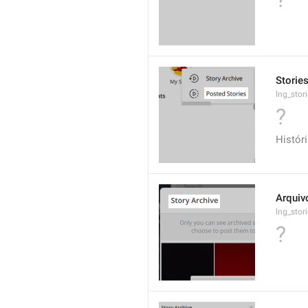
Storie
lng_stor
?
Histór
Arquiv
lng_stori
?