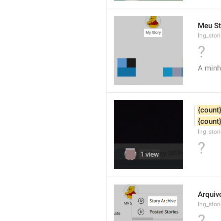
Meu St
lng_sto
?
A minh
{count
{count
lng_stor
?
Arquiv
lng_stor
?