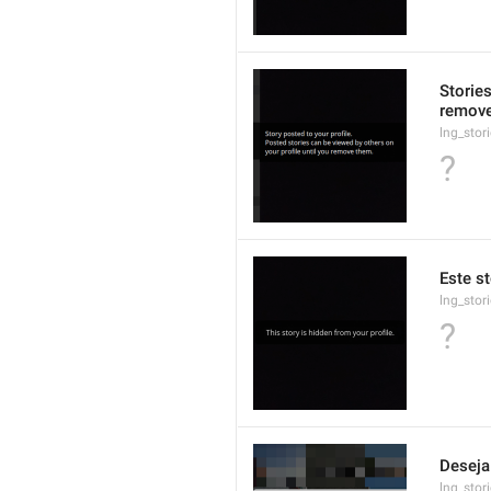
Storie
remove
lng_stor
?
Este st
lng_stor
?
Deseja 
lng_stor