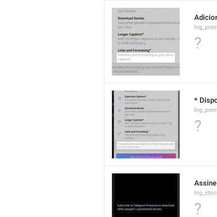
Adicio
lng_prem
?
* Disp
lng_pre
?
Assine
lng_stor
?