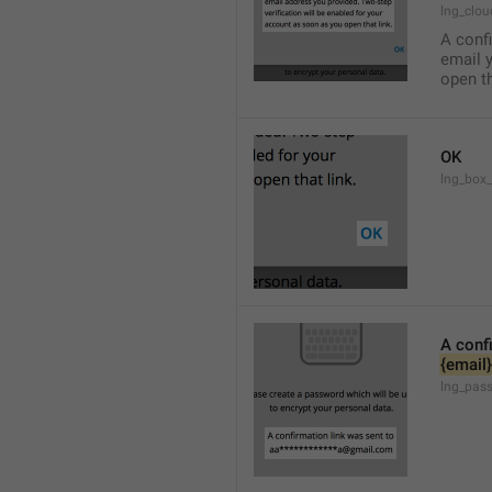
lng_clo
A confi
email y
open th
OK
lng_box
A conf
{email}
lng_pass