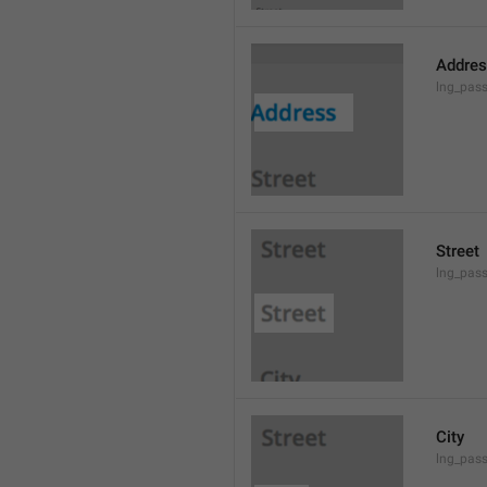
Addre
lng_pas
Street
lng_pass
City
lng_pass