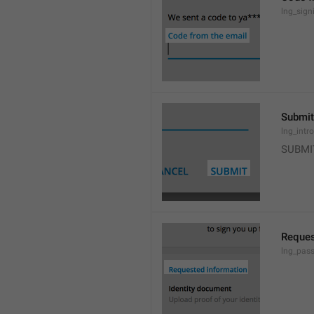
lng_sign
Submit
lng_intr
SUBMI
Reques
lng_pas