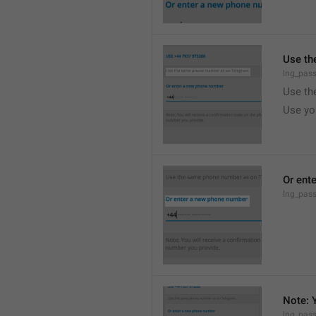
Use th
lng_pass
Use th
Use yo
Or ent
lng_pas
Note: 
lng_pas