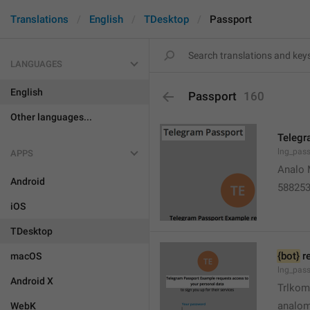
Translations
English
TDesktop
Passport
LANGUAGES
English
Passport
160
Other languages...
Telegr
lng_pass
APPS
Analo 
Android
58825
iOS
TDesktop
{bot}
 r
macOS
lng_pass
Android X
Trlko
analo
WebK