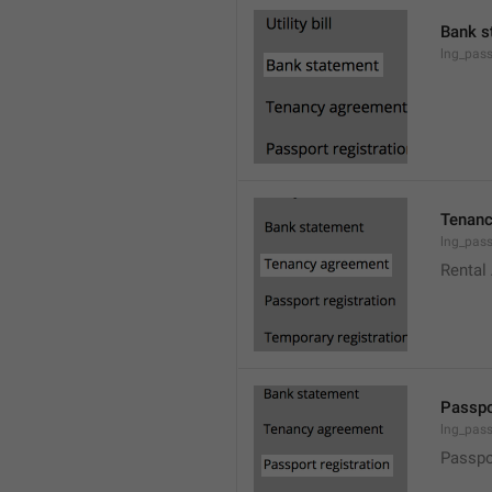
Bank s
lng_pas
Tenanc
lng_pas
Rental
Passpo
lng_pass
Passpo