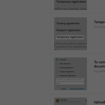
Tempor
lng_pas
To conf
docume
lng_pas
Upload