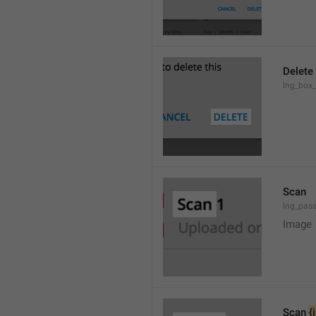
Delete
lng_box_
Scan
lng_pas
Image
Scan 
{