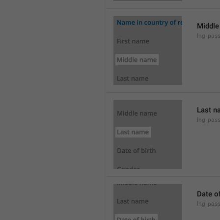
Middle
lng_pas
Last n
lng_pas
Date of
lng_pass