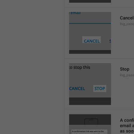
Cancel
lng_canc
Stop
lng_pass
A confi
email a
as soon