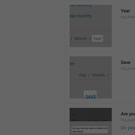
Year
lng_date
Save
lng_pass
Are yo
lng_pas
Do you