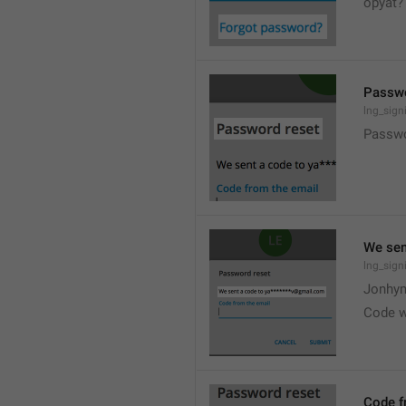
opyat?
Passwo
lng_signi
Passwo
We sen
lng_sign
Jonhy
Code w
Code f