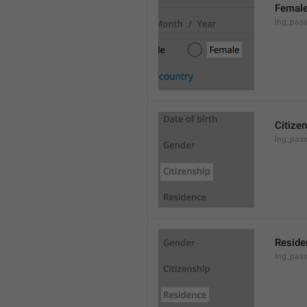
Femal
lng_pas
Citize
lng_pass
Reside
lng_pass