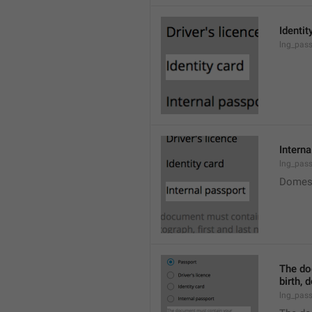
Identit
lng_pass
Interna
lng_pass
Domest
The do
birth, 
lng_pass