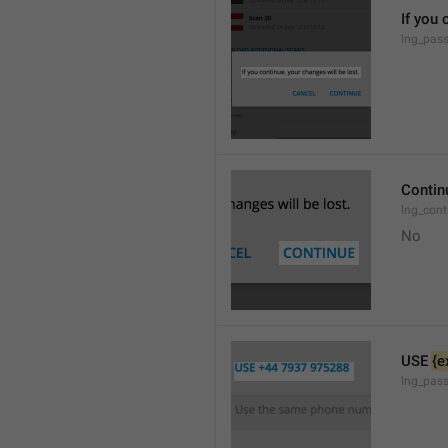
If you 
lng_pass
Contin
lng_cont
No
USE 
{e
lng_pass