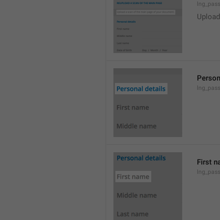
lng_pas
Upload
Person
lng_pass
First 
lng_pass