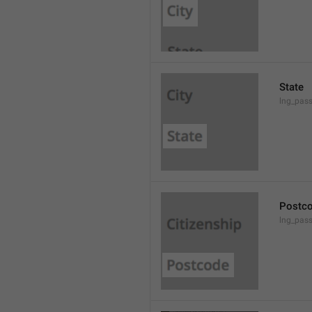
State
lng_pass
Postc
lng_pas