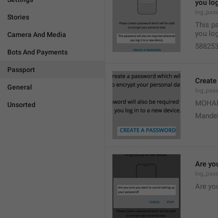
you log
lng_pas
Stories
This p
you log
Camera And Media
58825
Bots And Payments
Passport
Create
General
lng_pas
MOHA
Unsorted
Mandel
Are yo
lng_pas
Are yo