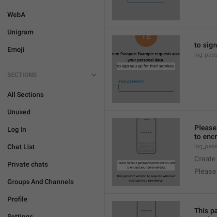
WebA
Unigram
to sign
Emoji
lng_pass
SECTIONS
All Sections
Unused
Please
Log In
to encr
Chat List
lng_pas
Create
Private chats
Please
Groups And Channels
Profile
This p
Settings