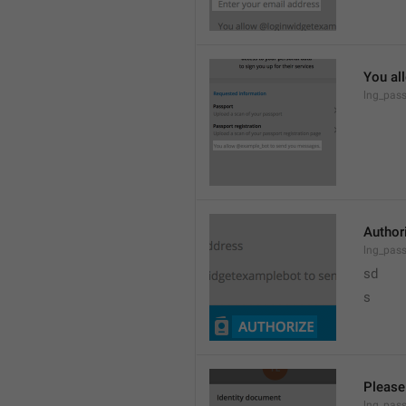
You al
lng_pass
Author
lng_pass
sd
s
Please
lng_pas