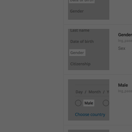
Gender
lng_pas
Sex
Male
lng_pas