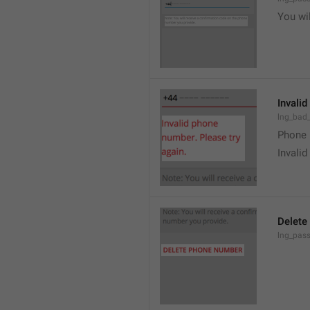
You wi
Invalid
lng_bad
Phone 
Invalid
Delete
lng_pass