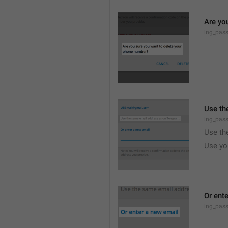
Are yo
lng_pass
Use th
lng_pass
Use th
Use yo
Or ent
lng_pas