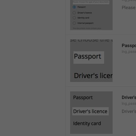
Please
Passpo
lng_pass
Driver'
lng_pass
Driver'