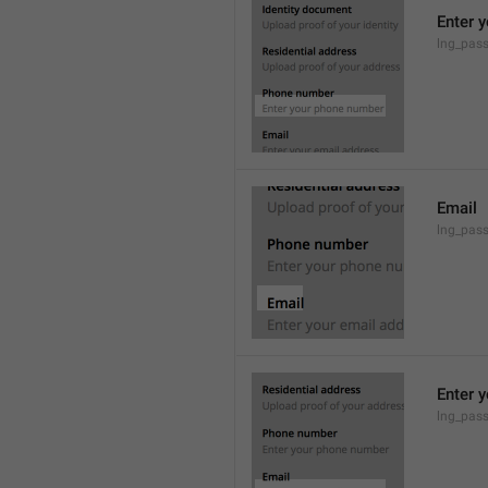
Enter 
lng_pass
Email
lng_pass
Enter 
lng_pass