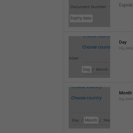
Expirat
Day
lng_date
Month
lng_dat