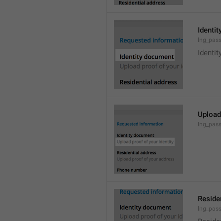
Identi
lng_passp
Identi
Upload 
lng_pass
Reside
lng_pass