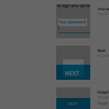
Your p
lng_pas
Next
lng_pass
Forgot
lng_sign
F0rg0t