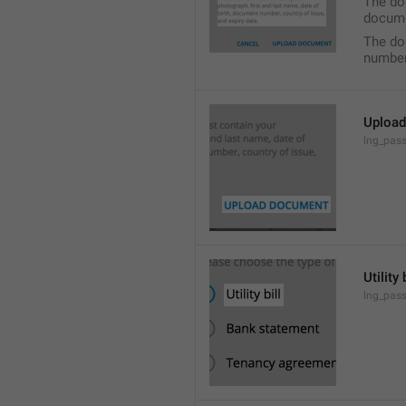
The doc
docume
The do
number,
Uploa
lng_pas
Utility 
lng_pass