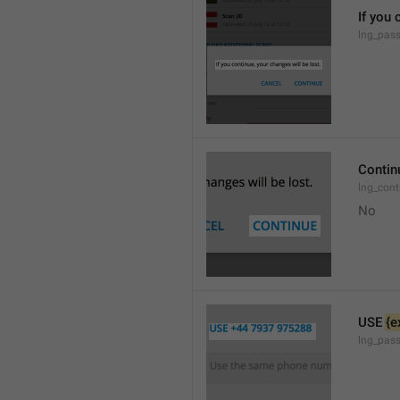
If you 
lng_pass
Contin
lng_cont
No
USE 
{e
lng_pass