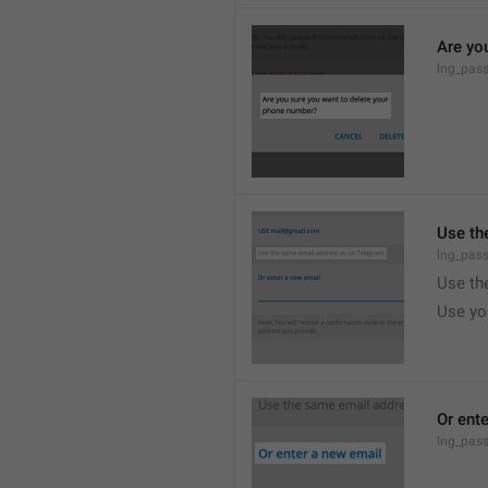
Are yo
lng_pass
Use th
lng_pass
Use th
Use yo
Or ent
lng_pas