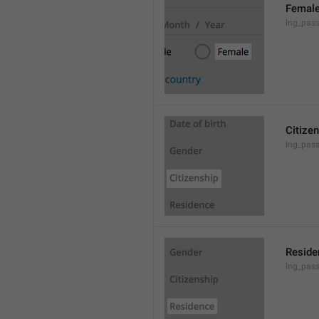
Femal
lng_pas
Citize
lng_pass
Reside
lng_pass