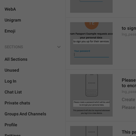
WebA
Unigram
to sign
Emoji
lng_pass
SECTIONS
All Sections
Unused
Please
Log In
to encr
Chat List
lng_pas
Create
Private chats
Please
Groups And Channels
Profile
This p
Settings