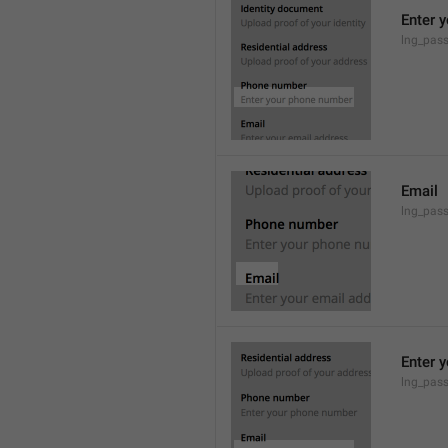
Enter 
lng_pass
Email
lng_pass
Enter 
lng_pass