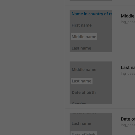
Middle
lng_pas
Last n
lng_pas
Date of
lng_pass