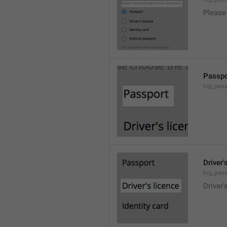
Please
Passpo
lng_pass
Driver'
lng_pass
Driver'