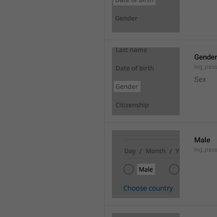
Gender
lng_pas
Sex
Male
lng_pas