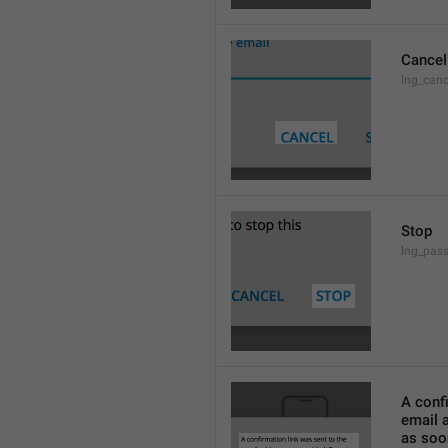
Cancel
lng_canc
Stop
lng_pass
A confi
email a
as soon