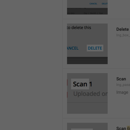
Delete
lng_box_
Scan
lng_pas
Image
Scan 
{