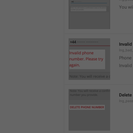
You wi
Invalid
lng_bad
Phone 
Invalid
Delete
lng_pass