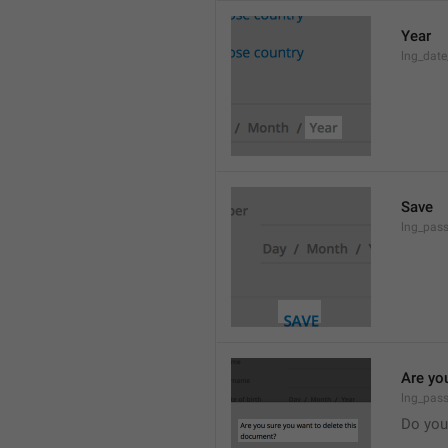
Year
lng_date
Save
lng_pass
Are yo
lng_pas
Do you