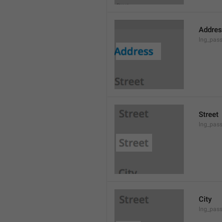
Addre
lng_pas
Street
lng_pass
City
lng_pass