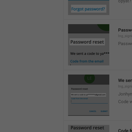
opyat?
Passwo
lng_signi
Passwo
We sen
lng_sign
Jonhy
Code w
Code f