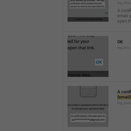
lng_clo
A confi
email y
open th
OK
lng_box
A conf
{email}
lng_pass