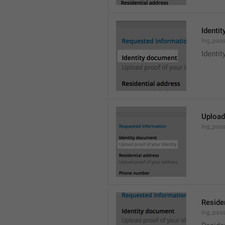
Identi
lng_passp
Identi
Upload 
lng_pass
Reside
lng_pass