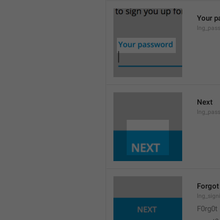
Your p
lng_pas
Next
lng_pass
Forgot
lng_sign
F0rg0t