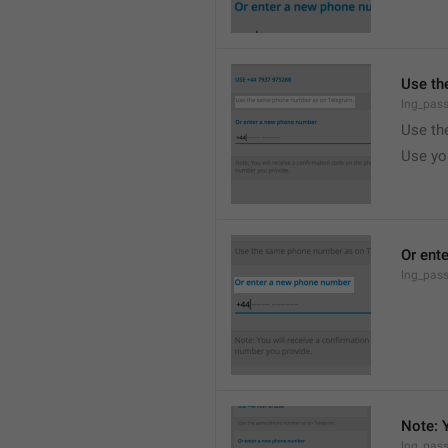
Use th
lng_pass
Use th
Use yo
Or ent
lng_pas
Note: 
lng_pas