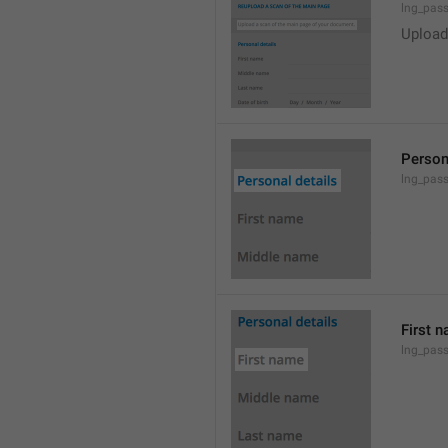
lng_pas
Upload
Person
lng_pass
First 
lng_pass