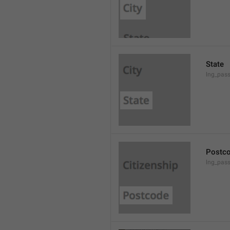
State
lng_pass
Postc
lng_pas