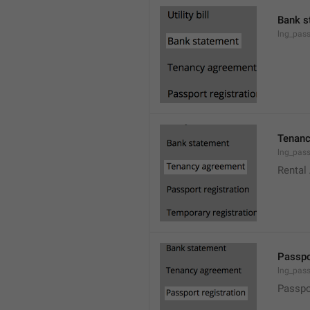
Bank s
lng_pas
Tenanc
lng_pas
Rental
Passpo
lng_pass
Passpo