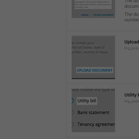
The doc
docume
The do
number,
Uploa
lng_pas
Utility 
lng_pass