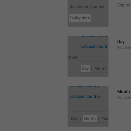
Expirat
Day
lng_date
Month
lng_dat