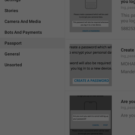
you log
lng_pas
Stories
This p
you log
Camera And Media
58825
Bots And Payments
Passport
Create
General
lng_pas
MOHA
Unsorted
Mandel
Are yo
lng_pas
Are yo