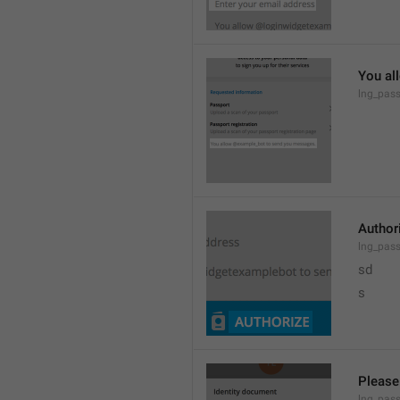
You al
lng_pass
Author
lng_pass
sd
s
Please
lng_pas