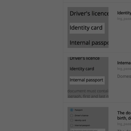
Identit
lng_pass
Interna
lng_pass
Domest
The do
birth, 
lng_pass