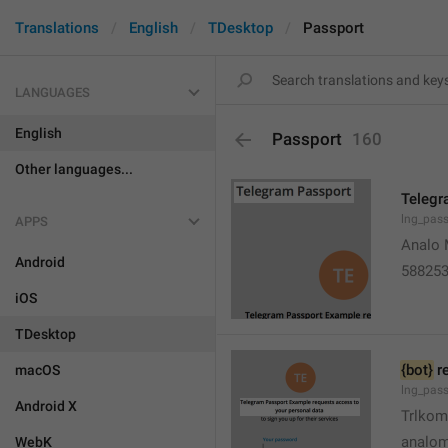
Translations
English
TDesktop
Passport
LANGUAGES
English
Passport
160
Other languages...
Telegr
lng_pass
APPS
Analo 
Android
58825
iOS
TDesktop
{bot}
 r
macOS
lng_pass
Android X
Trlko
analo
WebK