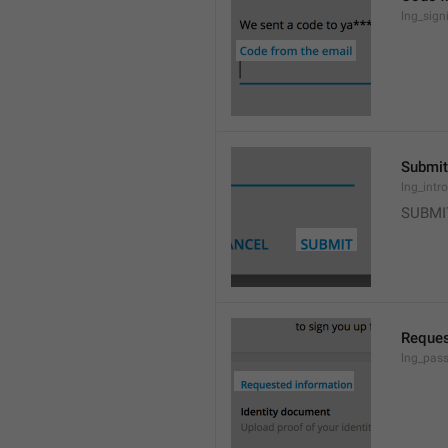
lng_sign
Submit
lng_intr
SUBMI
Reques
lng_pas