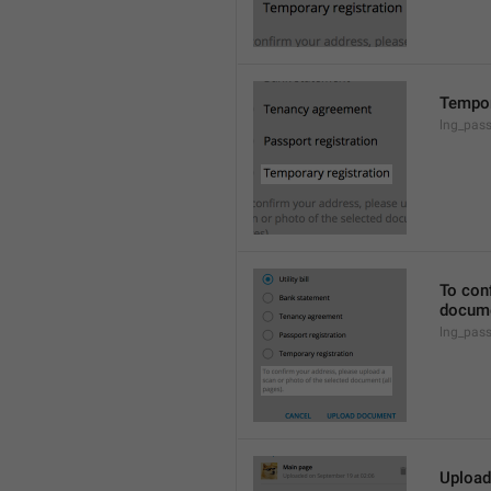
Tempor
lng_pas
To conf
docume
lng_pas
Upload