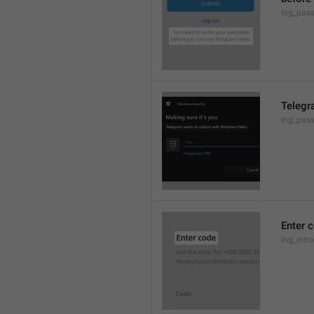
lng_pas
Telegr
lng_pas
Enter 
lng_intr