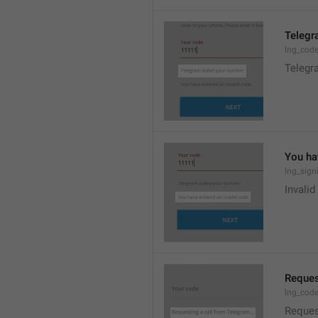
Telegr
lng_code
Telegr
You ha
lng_sig
Invalid
Reques
lng_code
Reques