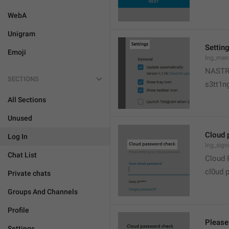
WebA
Unigram
Settin
Emoji
lng_men
NASTR
SECTIONS
s3tt1n
All Sections
Unused
Cloud 
Log In
lng_signi
Chat List
Cloud 
cl0ud 
Private chats
Groups And Channels
Profile
Please
Settings