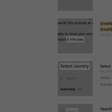
{count
{count
lng_sign
Select
lng_coun
Select
Gujuga
Search