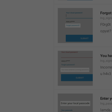
Forgot
lng_sign
F0rg0t
opyat?
You ha
lng_sig
Incorr
u h4v3
Enter 
lng_pas
lamda 