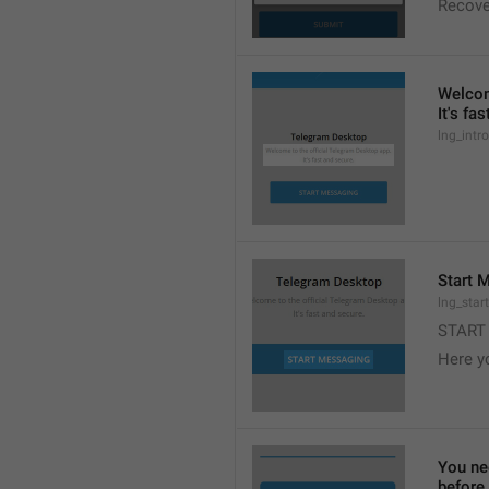
Recove
Welcom
It's fa
lng_intr
Start 
lng_star
START
Here y
You ne
before