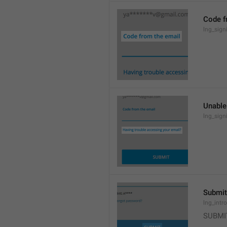
Code f
lng_sign
Unable
lng_sign
Submit
lng_intr
SUBMI