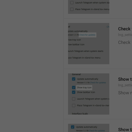
Check 
lng_sett
Check 
Show t
lng_set
Show n
Show t