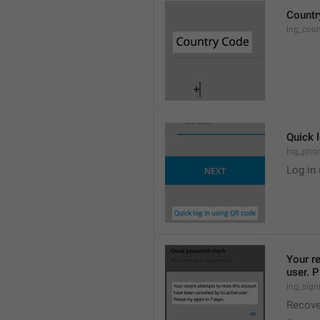
Countr
lng_coun
Quick 
lng_phon
Log in
Your re
user. P
lng_sign
Recove