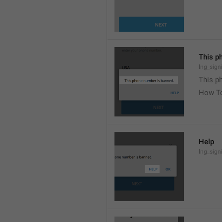
This p
lng_sign
This p
How To
Help
lng_sign