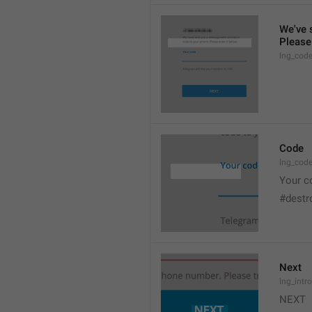
We've 
Please 
lng_cod
Code
lng_cod
Your c
#destr
Next
lng_intr
NEXT