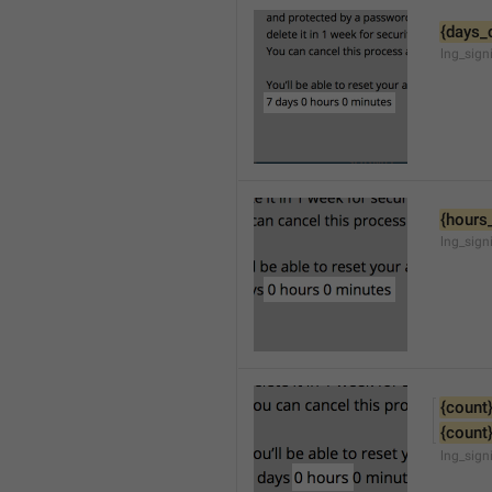
{days_
lng_sign
{hours
lng_sign
{count
{count
lng_sign