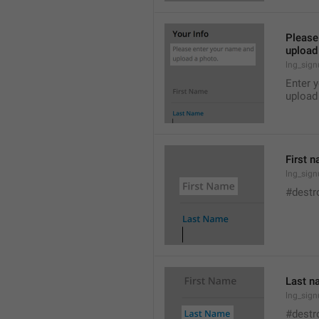
Please
upload
lng_sig
Enter 
upload
First 
lng_sign
#destr
Last n
lng_sig
#destr