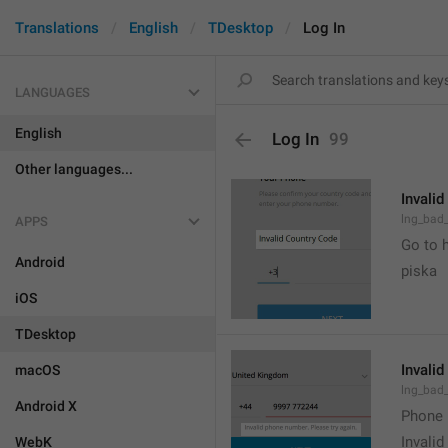
Translations
English
TDesktop
Log In
LANGUAGES
English
Log In
99
Other languages...
Invali
lng_bad
APPS
Go to h
Android
piska
iOS
TDesktop
Invalid
macOS
lng_bad
Android X
Phone 
Invalid
WebK