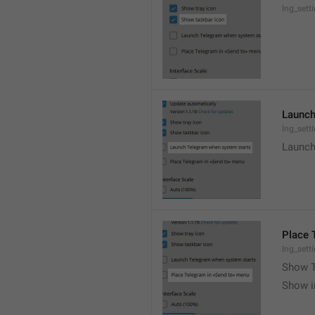
lng_set
Launch
lng_sett
Launch
Place 
lng_sett
Show T
Show i