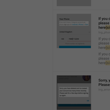
If you 
please
here
{s
lng_pho
If you 
please
here
{s
If you 
please
here
{s
Sorry, 
Please 
lng_erro