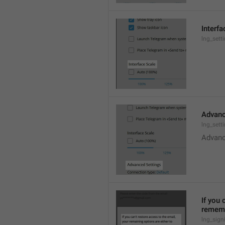
Interfa
lng_sett
Advanc
lng_sett
Advan
If you 
rememb
lng_sign