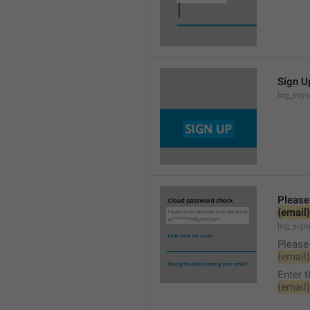
Sign U
lng_intro
Please
{email}
lng_sign
Please
{email}
Enter 
{email}