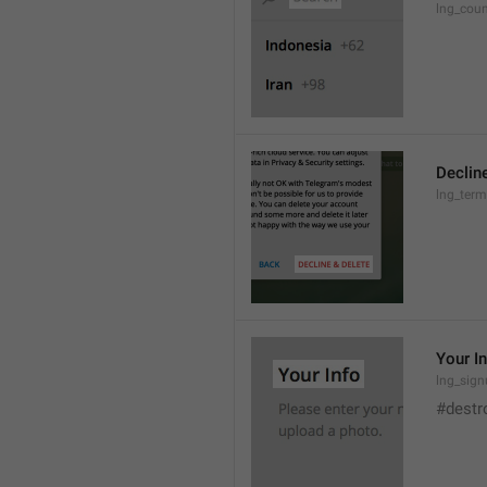
lng_coun
Declin
lng_term
Your I
lng_sign
#destr