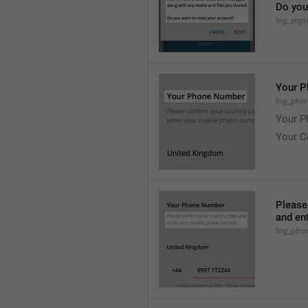
Do you
lng_sign
Your 
lng_phon
Your P
Your C
Please
and en
lng_pho