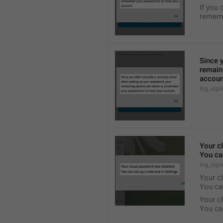
If you 
rememb
Since y
remain
accoun
lng_sign
Your c
You ca
lng_sig
Your c
You ca
Your c
You ca