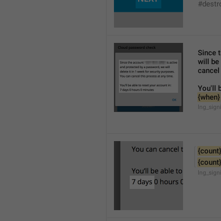
#destr
Since 
will be
cancel
You'll 
{when}
lng_sign
{count
{count
lng_sign