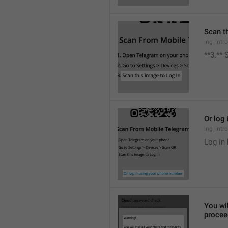
Scan t
lng_intr
**3.** 
Or log
lng_intr
Log in
You wil
procee