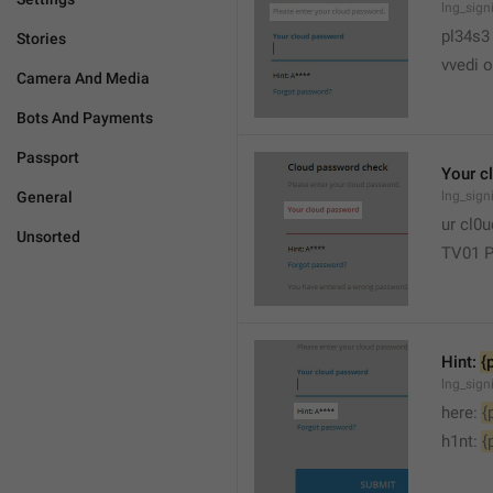
lng_sign
pl34s3
Stories
vvedi 
Camera And Media
Bots And Payments
Passport
Your c
General
lng_sig
ur cl0
Unsorted
TV01 
Hint: 
{
lng_sign
here: 
{
h1nt: 
{