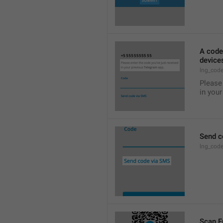
A code
devices
lng_cod
Please 
in your
Send c
lng_cod
Scan F