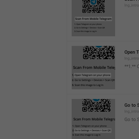
lng_intro
Open T
lng_intr
**1.**
Go to 
lng_intr
Go to 