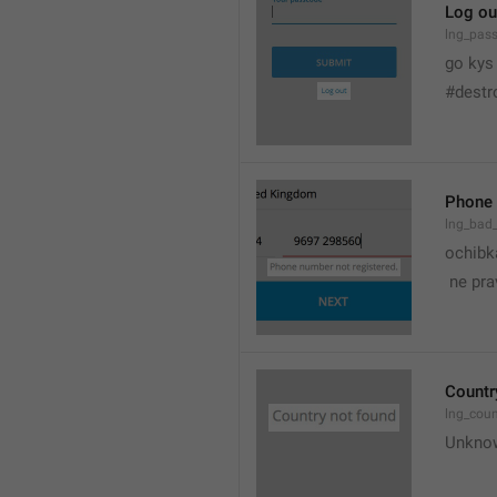
Log ou
lng_pas
go kys
#destr
Phone 
lng_bad
ochibka
 ne pra
Countr
lng_cou
Unknow