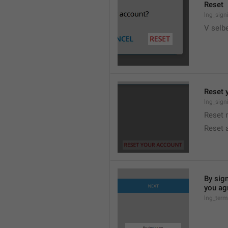
Reset
lng_sign
V selb
Reset 
lng_sign
Reset 
Reset 
By sign
you agr
lng_ter