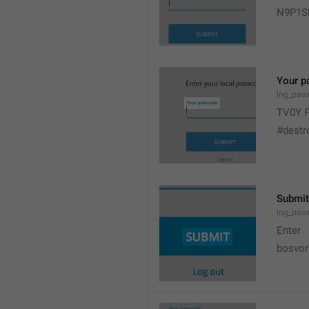
N9P1S
Your p
lng_pas
TV0Y 
#destr
Submit
lng_pas
Enter
bosvor