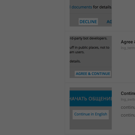
Agree 
lng_term
Contin
lng_swit
continu
continu