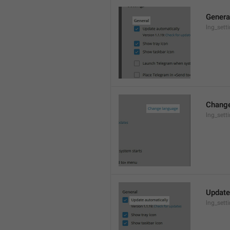
Genera
lng_sett
Change
lng_sett
Update
lng_sett