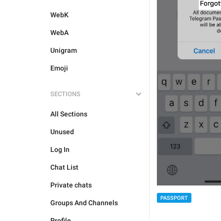
WebK
WebA
Unigram
Emoji
SECTIONS
All Sections
Unused
Log In
Chat List
Private chats
PASSPORT
Groups And Channels
Profile