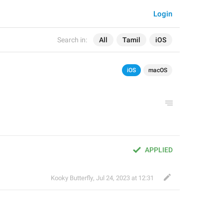
Login
Search in:
All
Tamil
iOS
iOS
macOS
APPLIED
Kooky Butterfly
,
Jul 24, 2023 at 12:31