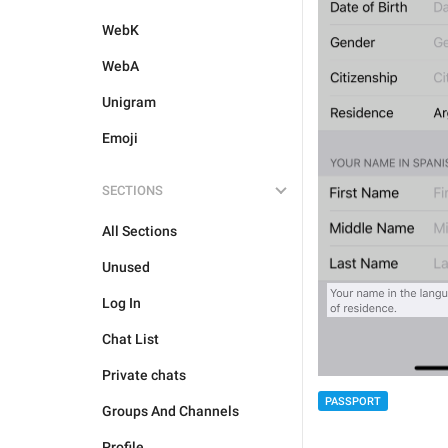
WebK
WebA
Unigram
Emoji
SECTIONS
All Sections
Unused
Log In
Chat List
Private chats
PASSPORT
Groups And Channels
Profile