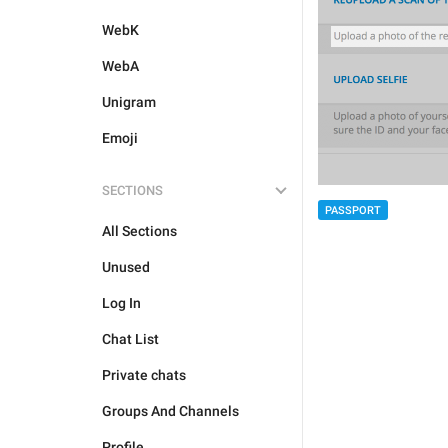
WebK
WebA
Unigram
Emoji
SECTIONS
PASSPORT
All Sections
Unused
Log In
Chat List
Private chats
Groups And Channels
Profile