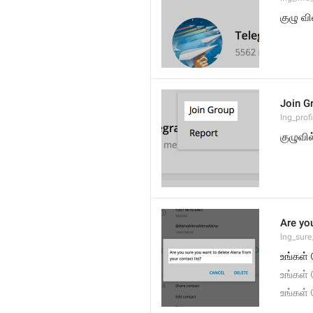
குழு வ
Join G
lng_prof
குழுவில
Are yo
lng_sure
உங்கள் 
உங்கள் 
உங்கள் 