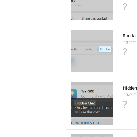
?
Similar
lng_medi
?
Hidden
lng_comm
?