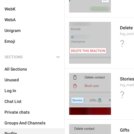
WebK
WebA
Delete 
Unigram
lng_cont
?
Emoji
SECTIONS
All Sections
Storie
Unused
lng_medi
Log In
?
Chat List
Private chats
Groups And Channels
Gifts
Profile