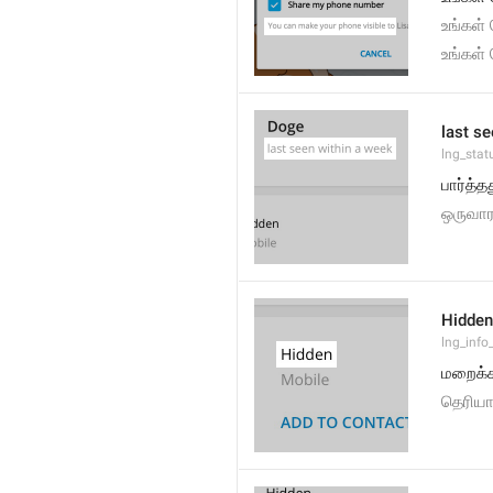
உங்கள
உங்கள
last s
lng_stat
பார்த்த
ஒருவாரத
Hidden
lng_info
மறைக்க
தெரிய