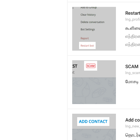
Restar
lng_profi
கூளியை
எந்திர
எந்திர
SCAM
lng_sca
மோசடி
Add co
lng_new
தொடர்ப