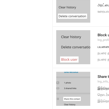
அரட்ட
உரையா
Block 
lng_prof
பயனரை
நபரை 
நபரை த
Share 
lng_info
இத்தொட
தொடர்ப
இத்தொட