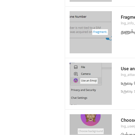
Fragm
lng_info
துணுக்
Use an
lng_atta
உருவடி
உருவடி
Choos
lng_user
பின்னண