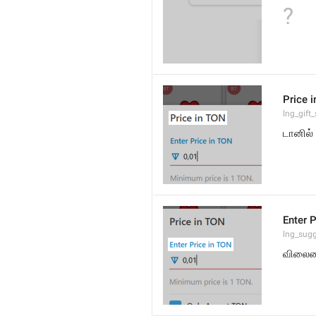
?
Price 
lng_gift_
டானில்
Enter 
lng_sugg
விலைய