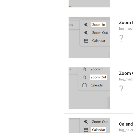
Zoom 
lng_med
?
Zoom 
lng_med
?
Calend
lng_cale