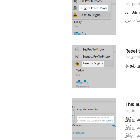
lng_prof
சுயவிவர
தன்விவர
Reset t
lng_prof
அசல் பட
This n
lng_inf
இந்த எ
இந்த எ
இந்த எ