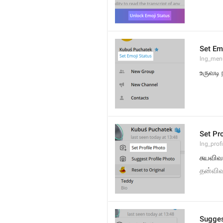
Set Em
lng_men
உருவடி
Set Pr
lng_prof
சுயவிவ
தன்வி
Sugges