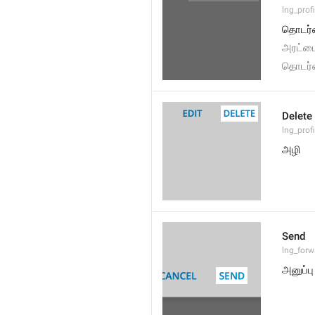
lng_prof
தொடர்ப
அரட்டை
தொடர்ப
Delete
lng_prof
அழி
Send
lng_for
அனுப்பு