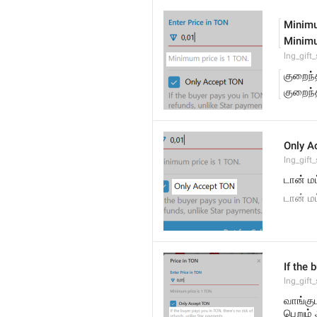
Minimu
Minimu
lng_gift
குறைந்
குறைந்
Only A
lng_gift_
டான் மட
டான் மட்
If the 
lng_gift
வாங்கு
பெறும்