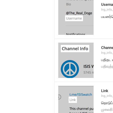
Usern
lng_info
பயனர்ப
Channe
lng_info
பதிதட 
பதிவுத
Link
lng_info_
தொடுப்
முகவரி