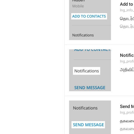
Add to
lng_info
தொடர்பி
தொடர்ப
Notifi
lng_prof
அறிவிப்
Send 
lng_prof
தகவலை
தகவலை