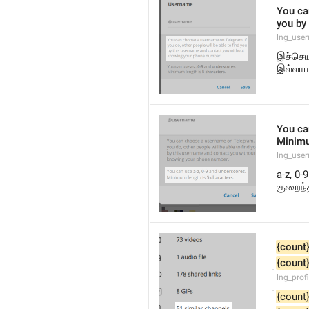
You can
you by
lng_use
இச்செய
இல்லாம
You ca
Minimu
lng_use
a-z, 0-
குறைந்
{count
{count
lng_prof
{count