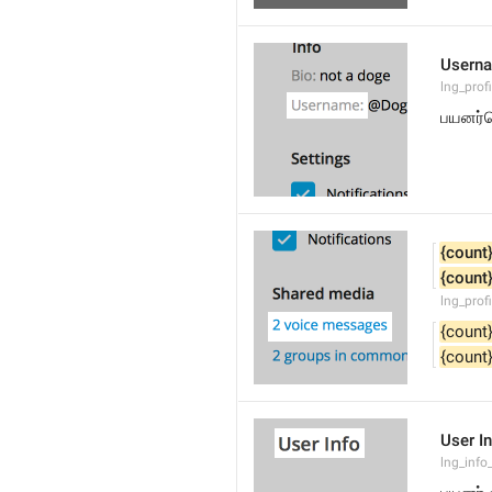
Usern
lng_prof
பயனர்ப
{count
{count
lng_prof
{count
{count
User I
lng_info_