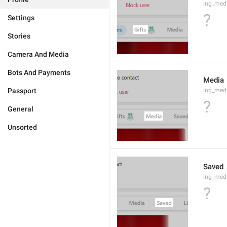
lng_medi
?
Settings
Stories
Camera And Media
Bots And Payments
Media
Passport
lng_med
?
General
Unsorted
Saved
lng_med
?