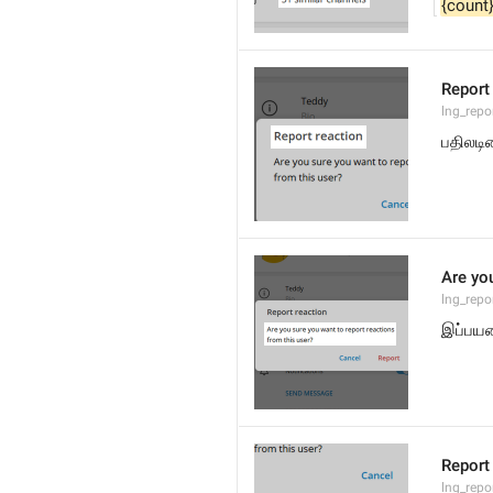
{count
Report
lng_repor
பதிலடி
Are you
lng_repo
இப்பயன
Report
lng_repo