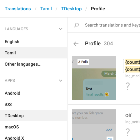
Translations
Tamil
TDesktop
Profile
LANGUAGES
English
Profile
304
Tamil
{count
Other languages...
{count
lng_medi
APPS
?
Android
iOS
Off
TDesktop
lng_sett
macOS
?
Android X