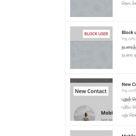
தொடர்ப
Block 
lng_new
நபரைத்
நபரை த
New C
lng_conf
புதுத் 
புதிய த
புது தொ