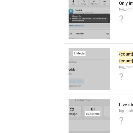
Only i
lng_com
?
{count
{count
lng_med
?
Live s
lng_prof
?