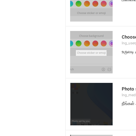
Choose
lng_user
உருவடி 
Photo 
lng_medi
நீங்கள