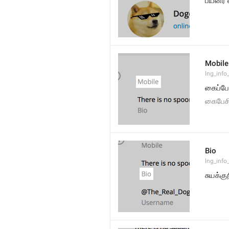
பயனர் 
Mobile
lng_info
கைப்பே
கைபேச
Bio
lng_info
சுயக்குற