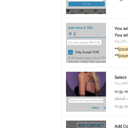
You wil
You wil
lng_gift
**
{coun
**
{coun
Select 
lng_sett
உமது ச
உங்கள் 
உமது த
Add Co