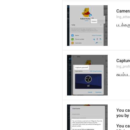
Camer
lng_att
படக்கர
Captur
lng_prof
சுயம்பட
You can
you by
You ca