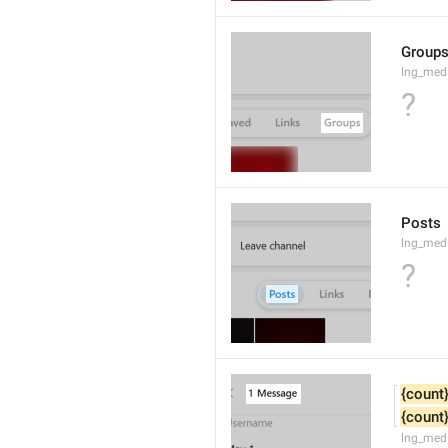
Group
lng_med
?
Posts
lng_med
?
{count
{count
lng_med