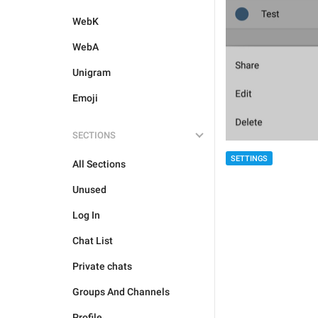
WebK
WebA
Unigram
Emoji
SECTIONS
SETTINGS
All Sections
Unused
Log In
Chat List
Private chats
Groups And Channels
Profile