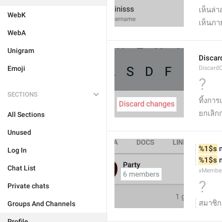
เห็นล่า
WebK
เห็นภา
WebA
Unigram
Discar
Emoji
Discard
?
SECTIONS
ทิ้งกา
ยกเลิก
All Sections
Unused
%1$s
 
Log In
%1$s
 
Chat List
xMembe
?
Private chats
สมาชิก
Groups And Channels
Profile