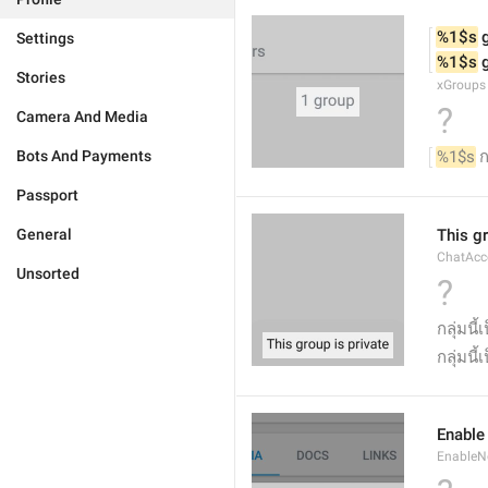
%1$s
 
Settings
%1$s
 
Stories
xGroups
?
Camera And Media
Bots And Payments
%1$s
 ก
Passport
General
This gr
ChatAcc
Unsorted
?
กลุ่มนี้
กลุ่มนี
Enable 
EnableNo