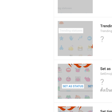
Trendi
Trendin
?
Set as
SetEmoj
?
ตั้งเป็
Set ti