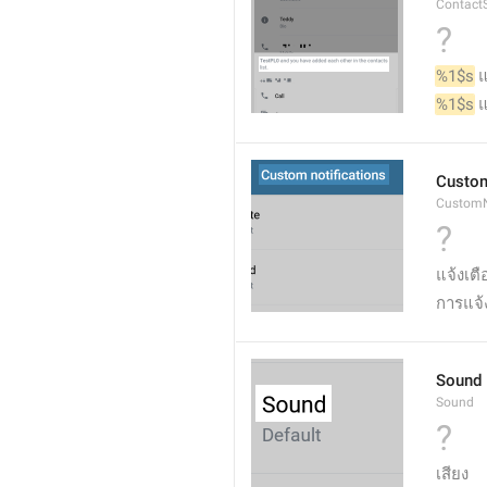
Contact
?
%1$s
 
%1$s
 
Custom
CustomN
?
แจ้งเตื
การแจ้
Sound
Sound
?
เสียง