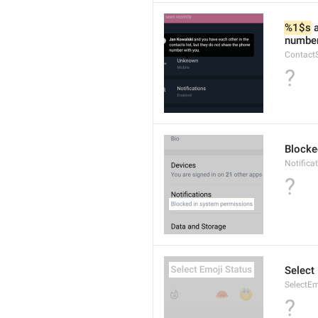
%1$s
 
number
Contact
?
Blocke
Notifica
?
Select
SelectEm
?