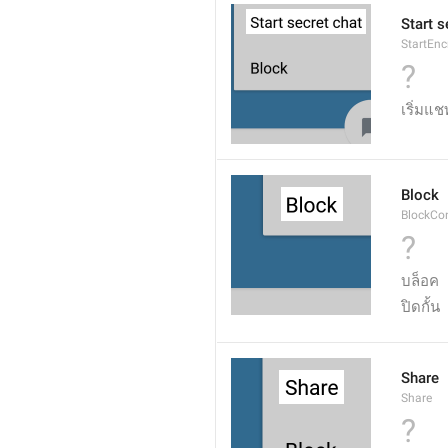
Start s
StartEn
?
เริ่มแช
Block
BlockCo
?
บล็อค
ปิดกั้น
Share
Share
?