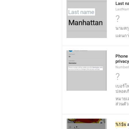
Last n
LastNa
?
นามสก
แดนกา
Phone 
privacy
NumberH
?
เบอร์โท
ปลอดภ
หมายเล
ส่วนตัว
%1$s
 