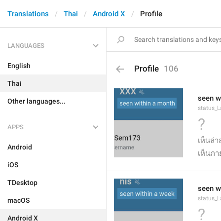
Translations
Thai
Android X
Profile
LANGUAGES
English
Profile
106
Thai
seen w
Other languages...
status_
?
APPS
เห็นล่าส
Android
เห็นภา
iOS
TDesktop
seen w
status_
macOS
?
Android X