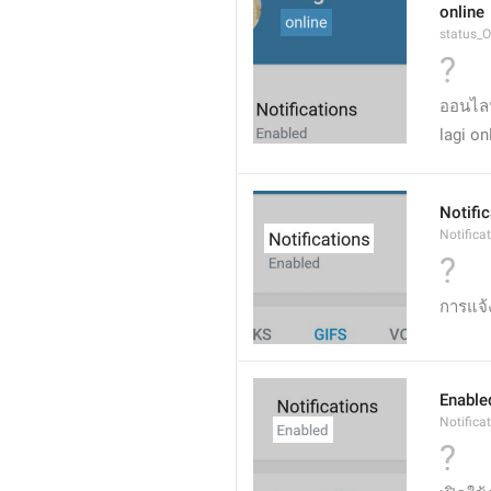
online
status_O
?
ออนไล
lagi on
Notifi
Notifica
?
การแจ้
Enable
Notifica
?