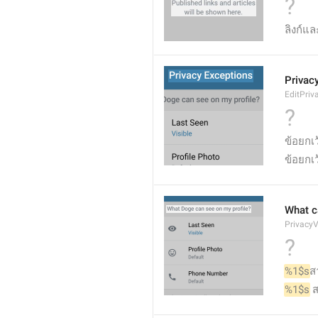
?
ลิงก์แ
Privac
EditPriv
?
ข้อยกเ
ข้อยกเ
What c
PrivacyV
?
%1$s
ส
%1$s
 