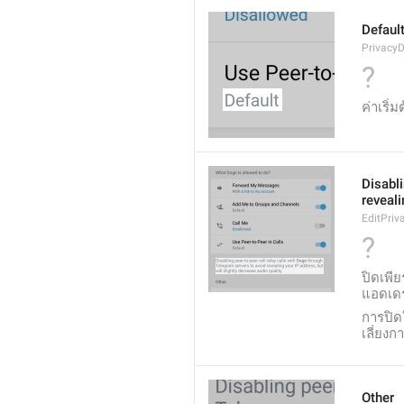
Defaul
PrivacyD
?
ค่าเริ่ม
Disabli
reveali
EditPriv
?
ปิดเพีย
แอดเด
การปิดใ
เลี่ยงก
Other