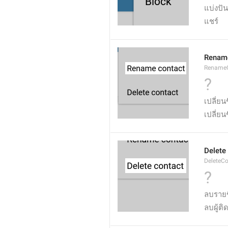
แบ่งปัน
แชร์
Rename
RenameC
?
เปลี่ยนช
เปลี่ยนช
Delete
DeleteCo
?
ลบรายช
ลบผู้ติ