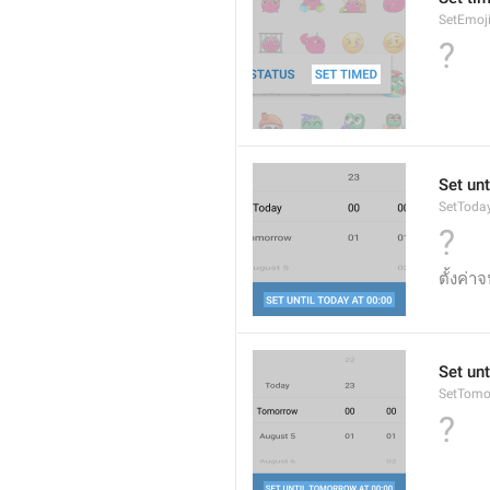
SetEmoj
?
Set unt
SetToda
?
ตั้งค่าจน
Set unt
SetTomo
?