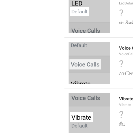
LedDefau
?
ค่าเริ่ม
Voice 
VoiceCal
?
การโทร
Vibrat
Vibrate
?
สั่น