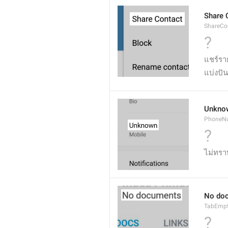
Share 
ShareCo
?
แชร์ราย
แบ่งปั
Unkno
PhoneN
?
ไม่ทรา
No do
TabEmp
?