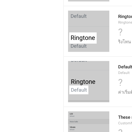
Ringto
Rington
?
ริงโทน
Defaul
Default
?
ค่าเริ่ม
These s
CustomN