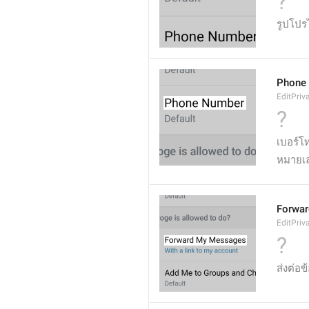
?
รูปโปร
Phone
EditPri
?
เบอร์โ
หมายเล
Forwa
EditPri
?
ส่งต่อ