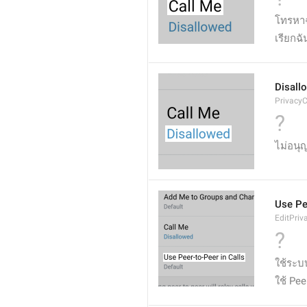
โทรหา
เรียกฉั
Disall
PrivacyC
?
ไม่อนุ
Use Pe
EditPriv
?
ใช้ระบ
ใช้ Pe