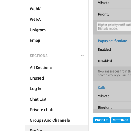
WebK
WebA
Unigram
Emoji
SECTIONS
All Sections
Unused
Log In
Chat List
Private chats
Groups And Channels
PROFILE
SETTINGS
Profile