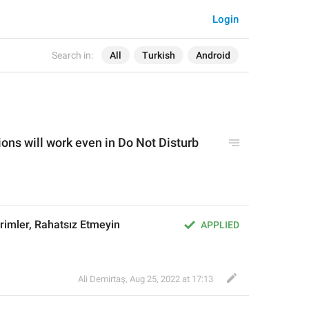
Login
Search in:
All
Turkish
Android
tions will work even 
in Do Not Disturb 
rimler, Rahatsız Etmeyin 
APPLIED
Ali Demirtaş
,
Aug 25, 2022 at 17:13