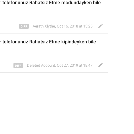
r
 telefonunuz
 Rahatsız Etme
 modundayken
 bile 
Aerath Xlythe
,
Oct 16, 2018 at 15:25
r
 telefonunuz
 Rahatsız Etme
 kipindeyken
 bile 
Deleted Account
,
Oct 27, 2019 at 18:47