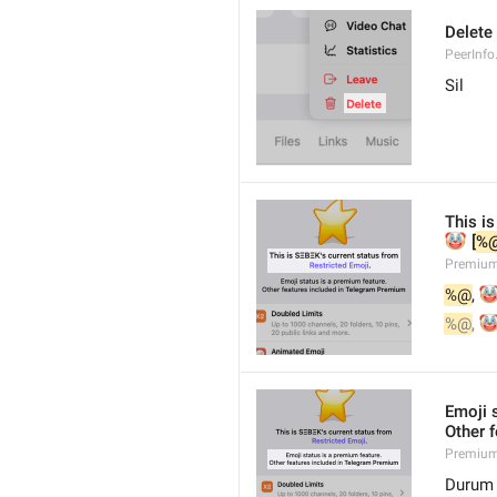
Delete
PeerInfo
Sil
This is
🤡
 [
%
Premium

%@
, 

%@
, 
Emoji 
Other 
Premium.
Durum i