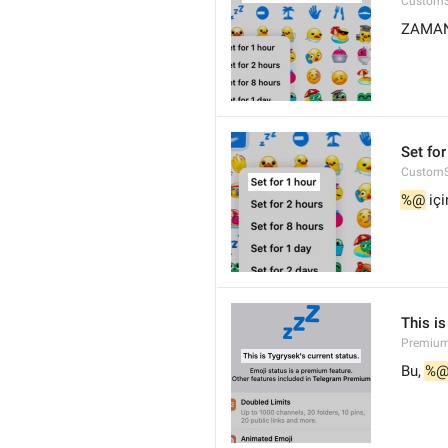
CustomS
ZAMAN
Set for
CustomS
%@
 iç
This is
Premium.
Bu, 
%