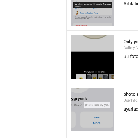
Artık b
Only y
Gallery.
Bu foto
photo 
UserInfo
ayarlad