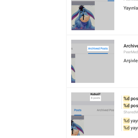
Yayınla
Archiv
PeerMed
Arşivl
%d
 pos
%d
 pos
SharedM
%d
 yay
%d
 yay