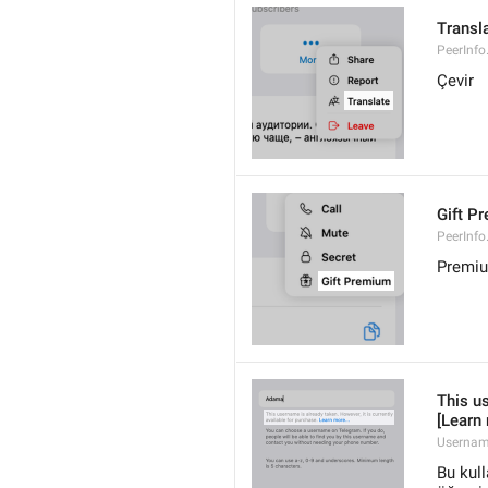
Transl
PeerInfo
Çevir
Gift P
PeerInfo
Premiu
This us
[Learn
Usernam
Bu kull