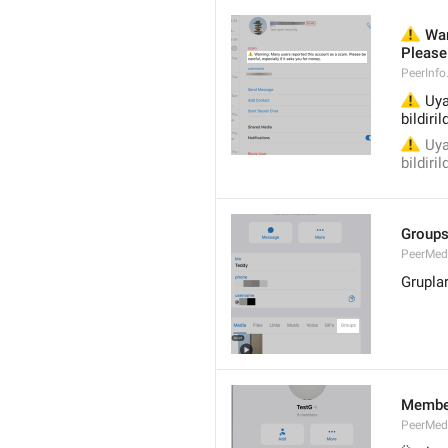
⚠️
 War
Please 
PeerInf
⚠️
 Uya
bildiri
⚠️
 Uya
bildiri
Group
PeerMe
Grupla
Membe
PeerMed