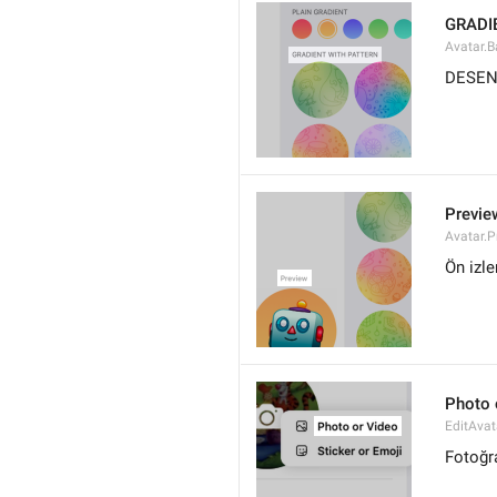
GRADI
Avatar.B
DESEN
Previe
Avatar.P
Ön izl
Photo 
EditAvat
Fotoğr