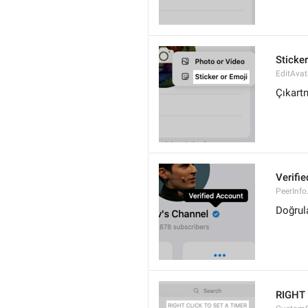
Sticker
EditAvat
Çıkart
Verifi
PeerInfo.
Doğrul
RIGHT 