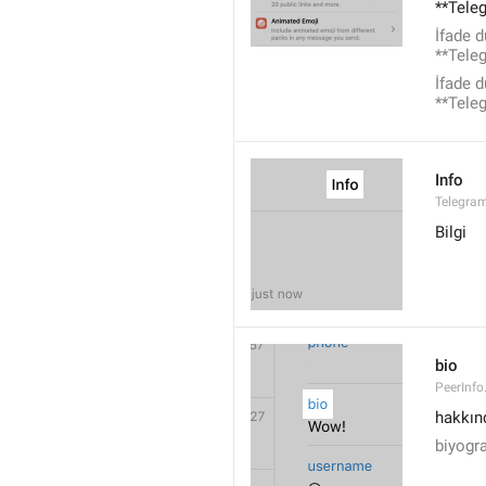
**Teleg
İfade d
**Teleg
İfade d
**Teleg
Info
Telegram
Bilgi
bio
PeerInfo
hakkın
biyogra