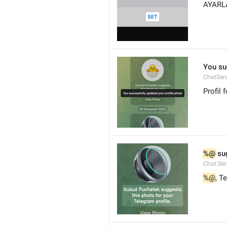
AYARL
You su
ChatServ
Profil 
%@
 su
Chat.Ser
%@
, T