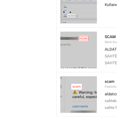
Kullanı
SCAM
Mark.S
ALDAT
SAHT
SAHTE
scam
PeerInf
aldatıc
sahtek
sahte 