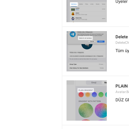
Üyeler
Delete
DeleteCh
Tüm üy
PLAIN
Avatar.B
DÜZ G