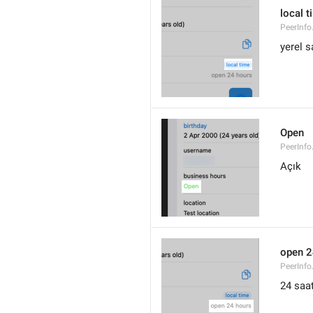
local t
PeerInfo
yerel s
Open
PeerInfo
Açık
open 2
PeerInf
24 saa