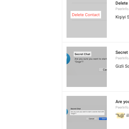
Delete
PeerInfo
Kişiyi S
Secret
PeerInfo
Gizli S
Are you
PeerInfo
"
%@
" 