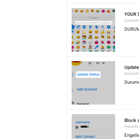
YOUR 
CustomS
DURU
Update
Account
Durumu
Block 
PeerInfo
Engelle