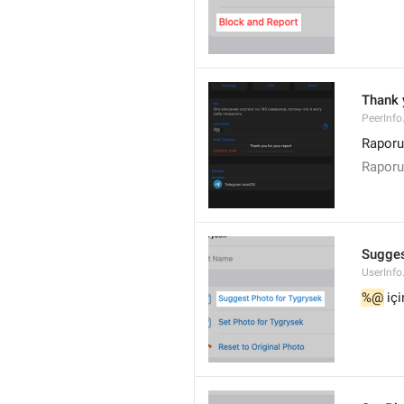
Thank 
PeerInfo
Raporu
Raporu
Sugges
UserInf
%@
 iç