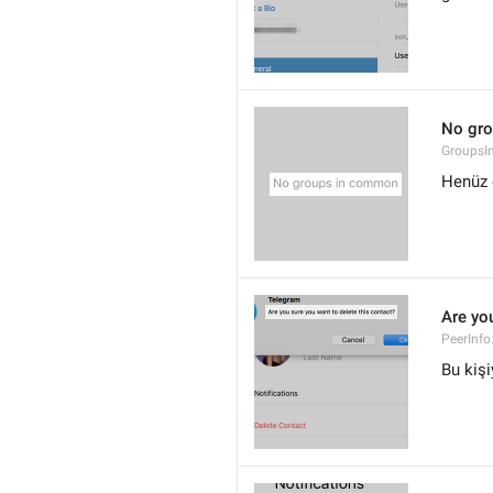
No gr
Groups
Henüz 
Are you
PeerInfo
Bu kişi