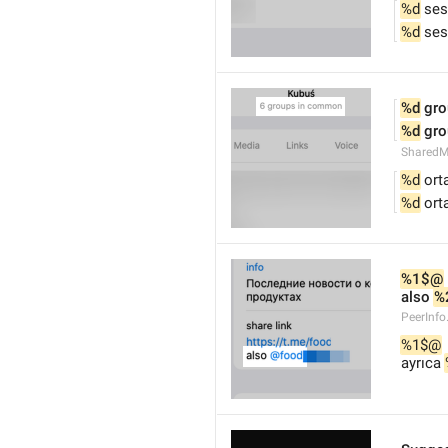
%d
 ses
%d
 ses
%d
 gr
%d
 gr
Shared
%d
 ort
%d
 ort
%1$@
also 
%
PeerInfo
%1$@
ayrıca 