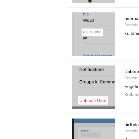
usern
PeerInf
kullanı
Unblo
PeerInfo
Engelin
Kullanı
birthda
PeerInfo