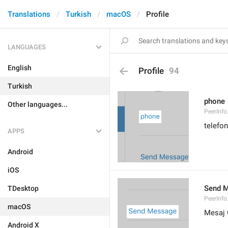
Translations
Turkish
macOS
Profile
LANGUAGES
English
Profile
94
Turkish
phone
Other languages...
PeerInf
telefon
APPS
Android
iOS
Send 
TDesktop
PeerInf
macOS
Mesaj 
Android X