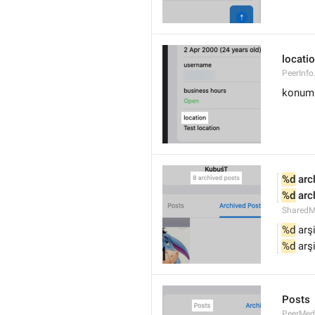
locati
PeerInfo
konum
%d
 arc
%d
 arc
SharedM
%d
 arş
%d
 arş
Posts
PeerMed