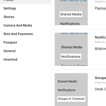
PeerInf
Paylaş
Settings
Stories
Camera And Media
Bots And Payments
Notifi
Passport
PeerInfo
Bildiri
General
Unsorted
Group
PeerInf
Ortak 