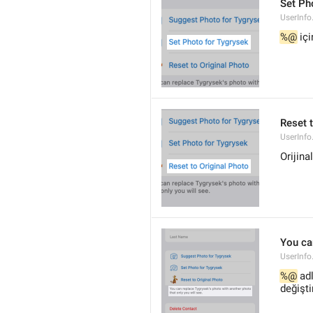
Set Pho
UserInfo
%@
 iç
Reset 
UserInfo
Orijina
You ca
UserInfo
%@
 ad
değişti