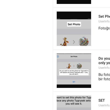
Set Ph
UserInfo
Fotoğr
Do you 
only yo
UserInfo
Bu foto
bir fot
SET
UserInfo