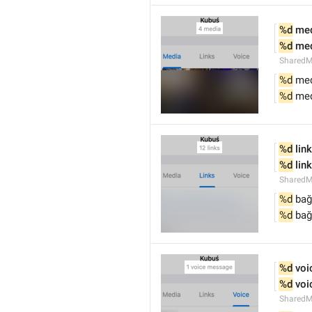
%d
 me
%d
 me
SharedM
%d
 me
%d
 me
%d
 link
%d
 lin
SharedM
%d
 bağ
%d
 bağ
%d
 vo
%d
 vo
SharedM