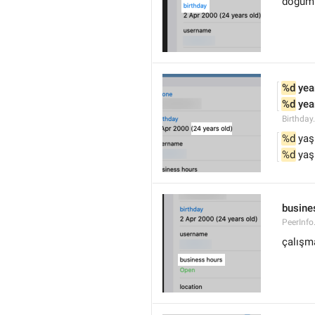
doğum 
%d
 yea
%d
 yea
Birthday
%d
 yaş
%d
 yaş
busine
PeerInfo
çalışma