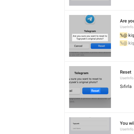
Are you
UserInfo
%@
 ki
%@
 ki
Reset
UserInfo
Sıfırla
You wi
UserInfo