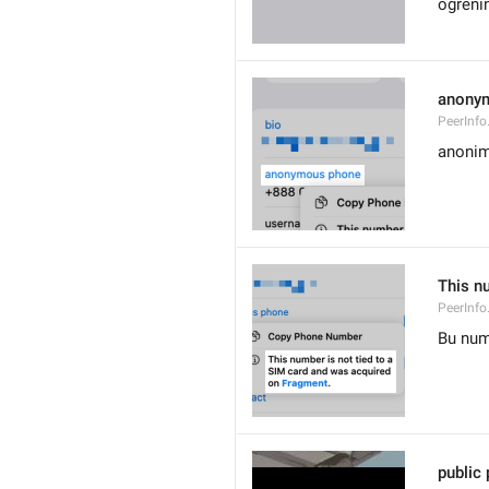
öğreni
anony
PeerInf
anoni
This n
PeerInf
Bu numa
public