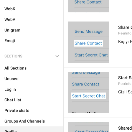
WebK
WebA
Share 
Unigram
PeerInfo
Emoji
Kişiyi 
SECTIONS
All Sections
Start S
Unused
PeerInfo
Log In
Gizli S
Chat List
Private chats
Groups And Channels
Shared
Profile