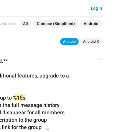
Login
earch in:
All
Chinese (Simplified)
Android
Android
Android X
d.**
tional features, upgrade to a 
up to 
%1$s
e
 the 
full message history
l disappear for all members
cription
 to 
the group
 link for
 the 
group