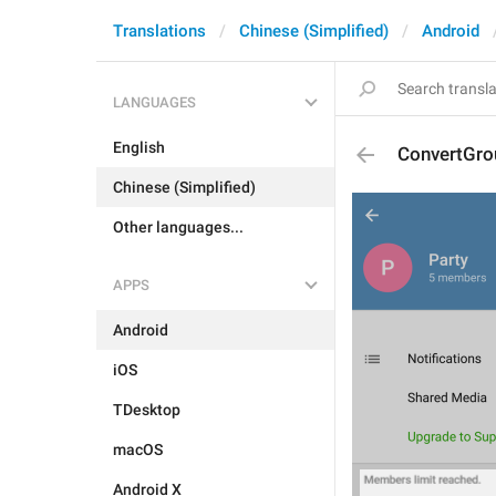
Translations
Chinese (Simplified)
Android
LANGUAGES
English
ConvertGro
Chinese (Simplified)
Other languages...
APPS
Android
iOS
TDesktop
macOS
Android X