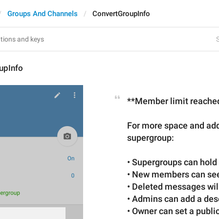
Groups And Channels
ConvertGroupInfo
S
upInfo
**Member
 limit reache
For more space and addi
supergroup:
• Supergroups can hold 
• New members can se
• Deleted messages wil
• Admins can add a des
• Owner can set 
a 
public