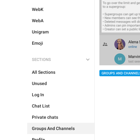
WebK
WebA
Unigram
Emoji
SECTIONS
All Sections
GROUPS AND CHANNEL
Unused
Log In
Chat List
Private chats
Groups And Channels
Profile