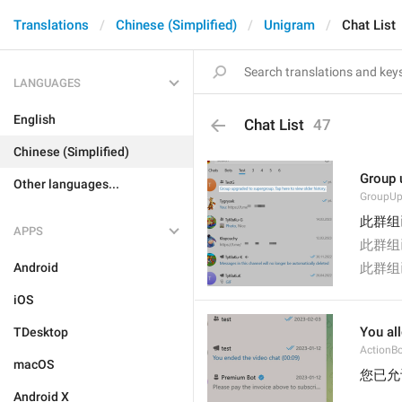
Translations
Chinese (Simplified)
Unigram
Chat List
LANGUAGES
English
Chat List
47
Chinese (Simplified)
Group u
Other languages...
GroupU
此群组
APPS
此群组
Android
此群组
iOS
You al
TDesktop
ActionB
macOS
您已允
Android X