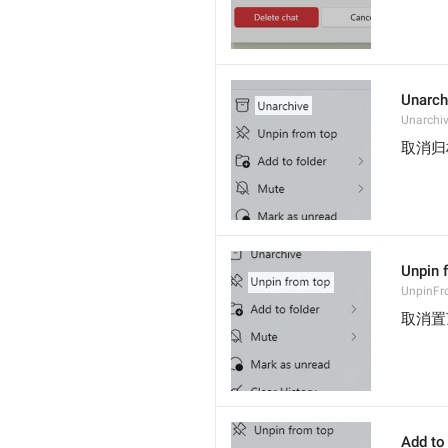
Unarch
Unarchi
取消归
Unpin 
UnpinF
取消置
Add to 