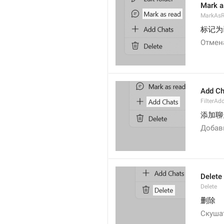
Mark a
MarkAs
标记为
Отмен
Add Ch
FilterAd
添加聊
Добав
Delete
Delete
删除
Скуша