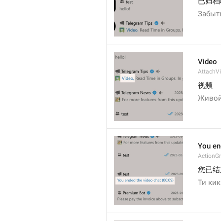
已归档
Забыт
Video
AttachV
视频
Живой
You en
ActionG
您已结
Ти кик