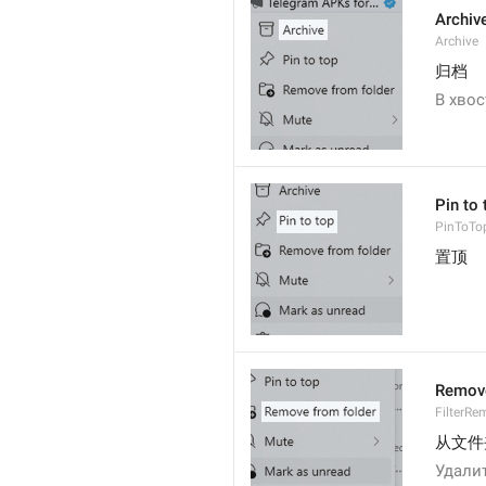
Archiv
Archive
归档
В хвос
Pin to 
PinToTo
置顶
Remove
FilterR
从文件
Удали