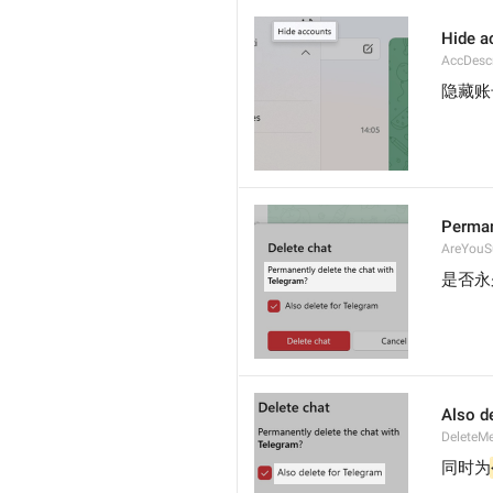
Hide a
AccDesc
隐藏账
Perman
AreYouS
是否永
Also de
DeleteM
同时为