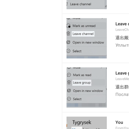
Leave 
LeaveCh
退出频
Уплыт
Leave 
LeaveM
退出群
Посла
You
FromYo