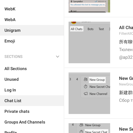
WebK
WebA
All Ch
Unigram
FilterAll
Emoji
所有聊
Тюлен
SECTIONS
@ap32
All Sections
New G
Unused
NewGro
Log In
新建群
Сбор 
Chat List
Private chats
Groups And Channels
New Se
Profile