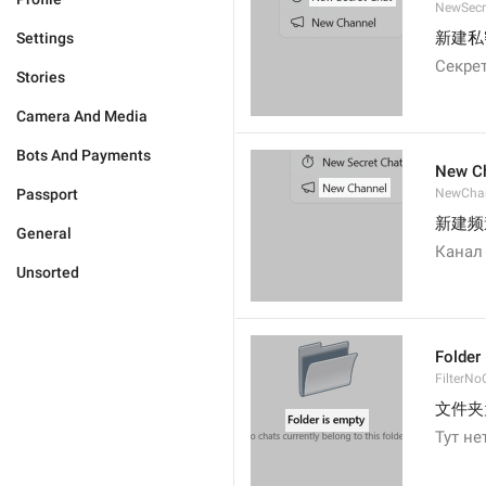
NewSecr
新建私
Settings
Секре
Stories
Camera And Media
Bots And Payments
New C
Passport
NewCha
新建频
General
Канал
Unsorted
Folder
FilterNo
文件夹
Тут не