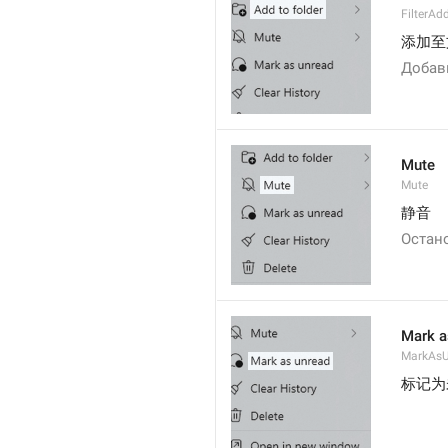
FilterAd
添加至
Добав
Mute
Mute
静音
Остан
Mark a
MarkAsU
标记为