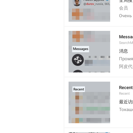
全局搜
会员   
Очень
Messa
SearchM
消息
Промя
阿皮代
Recent
Recent
最近访
Токаш