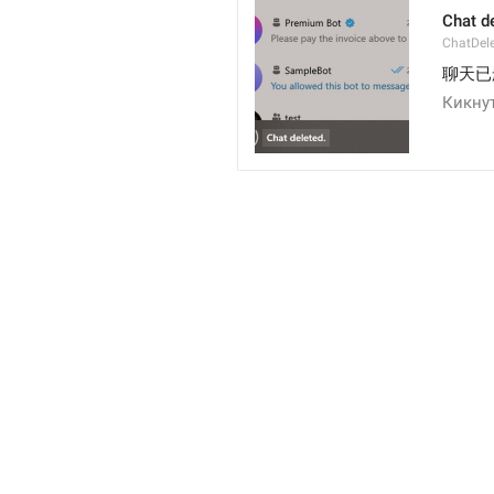
Chat d
ChatDel
聊天已
Кикну