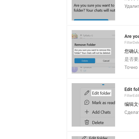
Удали
Are you
FilterDel
您确认
是否要
Точно 
Edit fo
FilterEdi
编辑文
Сдела