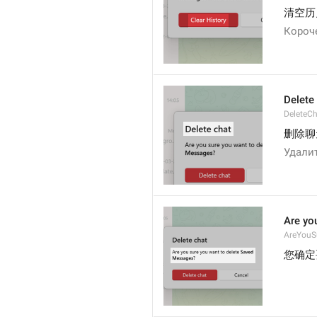
清空历
Короч
Delete
DeleteC
删除聊
Удали
Are yo
AreYouS
您确定