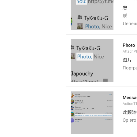
您
朕
Лепёш
Photo
AttachP
图片
Портр
Messag
ActionT
此频道
Ор это