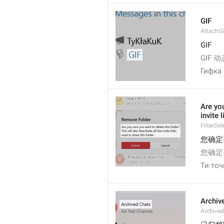
GIF
AttachGi
GIF 
GIF 
Гифка
Are you
invite 
FilterDel
您确定
您确定
Ти то
Archiv
Archive