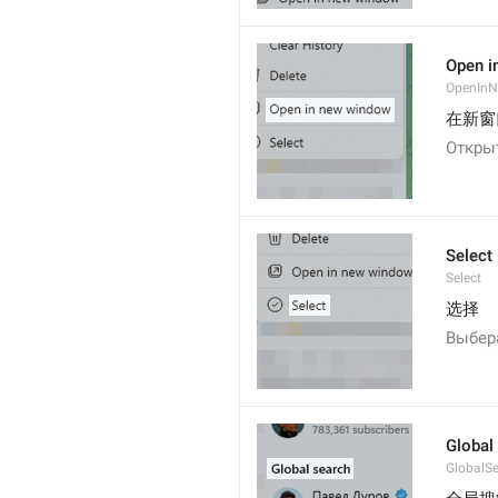
Open i
OpenIn
在新窗
Откры
Select
Select
选择
Выбер
Global
GlobalS